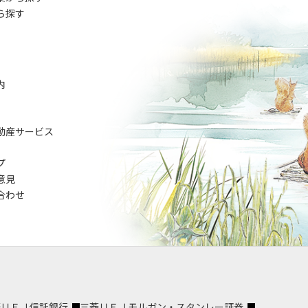
ら探す
内
動産サービス
プ
意見
合わせ
菱ＵＦＪ信託銀行
三菱ＵＦＪモルガン・スタンレー証券