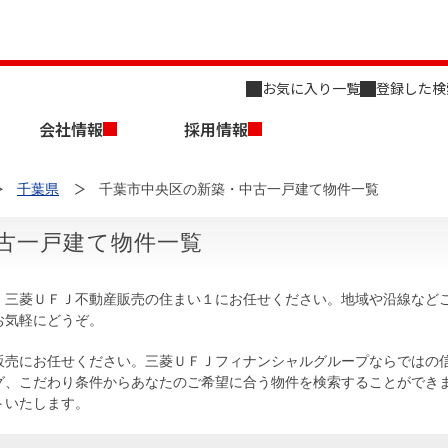
お気に入り一覧
登録した検
会社情報
採用情報
千葉県
千葉市中央区の新築・中古一戸建て物件一覧
古一戸建て物件一覧
、三菱ＵＦＪ不動産販売の住まい１にお任せください。地域や沿線など
お気軽にどうぞ。
店舗のご案内（名古屋）
会社概要
キャリア採用情報
新築・中古一戸建てを探す
売却相談
販売にお任せください。三菱ＵＦＪフィナンシャルグループならではの
グ、こだわり条件からあなたのご希望に合う物件を検索することができ
組織図
トいたします。
事業用物件を探す