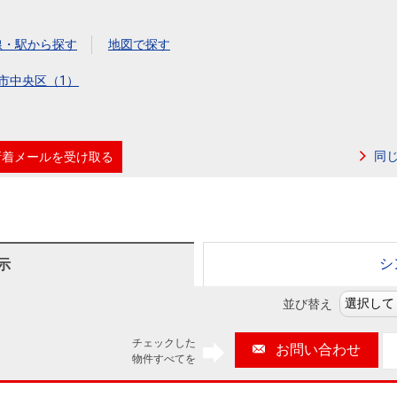
本社地図
線・駅から探す
地図で探す
住宅ローンシミュレーション
周辺相場検索
市中央区（1）
購入ガイド
売却ガイド
同
新着メールを受け取る
シ
示
並び替え
チェックした
お問い合わせ
物件すべてを