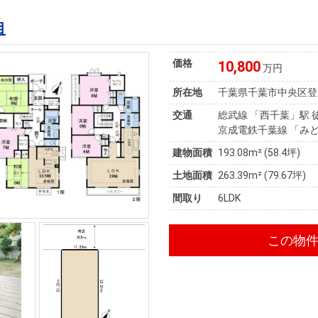
目
価格
10,800
万円
所在地
千葉県千葉市中央区登
交通
総武線 「西千葉」駅 
京成電鉄千葉線 「みど
建物面積
193.08m² (58.4坪)
土地面積
263.39m² (79.67坪)
間取り
6LDK
この物