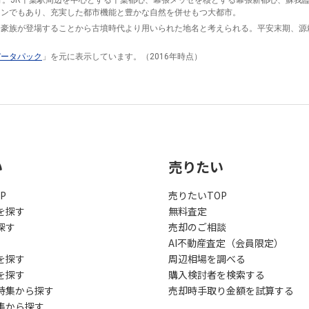
行。JR千葉駅周辺を中心とする千葉都心、幕張メッセを核とする幕張新都心、蘇我
ウンでもあり、充実した都市機能と豊かな自然を併せもつ大都市。
る豪族が登場することから古墳時代より用いられた地名と考えられる。平安末期、源
データパック
」を元に表示しています。（2016年時点）
い
売りたい
P
売りたいTOP
を探す
無料査定
探す
売却のご相談
AI不動産査定（会員限定）
を探す
周辺相場を調べる
を探す
購入検討者を検索する
特集から探す
売却時手取り金額を試算する
集から探す