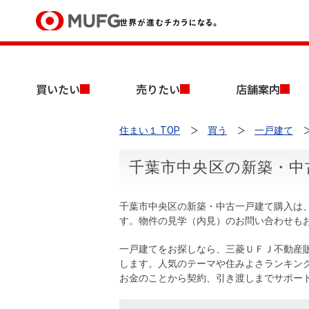
買いたい
買いたい
売りたい
店舗案内
売りたい
住まい１ TOP
買う
一戸建て
店舗案内
買いたいTOP
売りたいTOP
店舗案内TOP
会社情報TOP
採用情報TOP
千葉市中央区の新築・中
会社情報
千葉市中央区の新築・中古一戸建て購入は
採用情報
す。物件の見学（内見）のお問い合わせも
店舗のご案内（首都圏）
ごあいさつ
新卒採用情報
中古マンションを探す
無料査定
一戸建てをお探しなら、三菱ＵＦＪ不動産
法人のお客さま
します。人気のテーマや住みよさランキン
経営ビジョン
お金のことから契約、引き渡しまでサポー
投資用物件を探す
売却時手取り金額試算
提携企業にお勤めの方