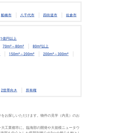
船橋市
八千代市
四街道市
佐倉市
1億円以上
70m²～80m²
80m²以上
²
150m²～200m²
200m²～300m²
2世帯向き
所有権
件をお探しいただけます。物件の見学（内見）のお
一大工業都市に。臨海部の開発や大規模ニュータウ