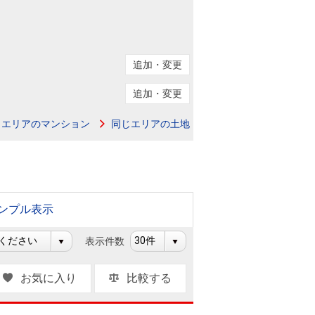
ニュースリリース
住まい1プラス（お役立ちコラム）
住まい1プラス（お役立ちコラム）
追加・変更
閉じる
追加・変更
じエリアのマンション
同じエリアの土地
ンプル表示
表示件数
お気に入り
比較する