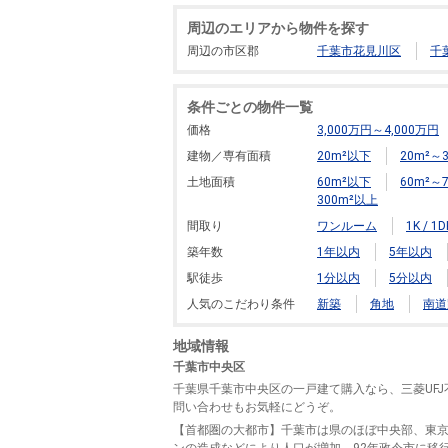
周辺のエリアから物件を探す
周辺の市区郡
千葉市花見川区
千
条件ごとの物件一覧
価格
3,000万円～4,000万円
建物／専有面積
20m²以下
20m²～3
土地面積
60m²以下
60m²～7
300m²以上
間取り
ワンルーム
1K / 1D
築年数
1年以内
5年以内
駅徒歩
1分以内
5分以内
人気のこだわり条件
新築
角地
南道
地域情報
千葉市中央区
千葉県千葉市中央区の一戸建て購入なら、三菱UF
問い合わせもお気軽にどうぞ。
【首都圏の大都市】千葉市は県のほぼ中央部、東京