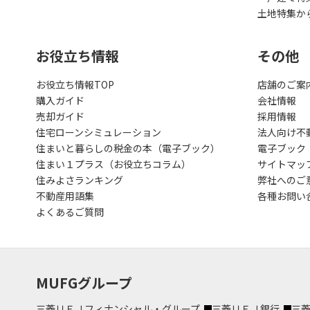
土地特集か
お役立ち情報
その他
お役立ち情報TOP
店舗のご案
購入ガイド
会社情報
売却ガイド
採用情報
住宅ローンシミュレーション
法人向け不
住まいと暮らしの税金の本（電子ブック）
電子ブック
住まい１プラス（お役立ちコラム）
サイトマッ
住みよさランキング
弊社へのご
不動産用語集
各種お問い
よくあるご質問
MUFGグループ
三菱ＵＦＪフィナンシャル・グループ
三菱ＵＦＪ銀行
三