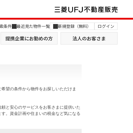
索条件
最近見た物件一覧
新規登録（無料）
ログイン
提携企業にお勤めの方
法人のお客さま
ご希望の条件から物件をお探しいただけま
店舗のご案内（関西）
MUFG Way
土地を探す
AI不動産査定
信頼と安心のサービスをお客さまに提供いた
ます。資金計画や住まいの税金など気になる
役員一覧
おすすめ物件から探す