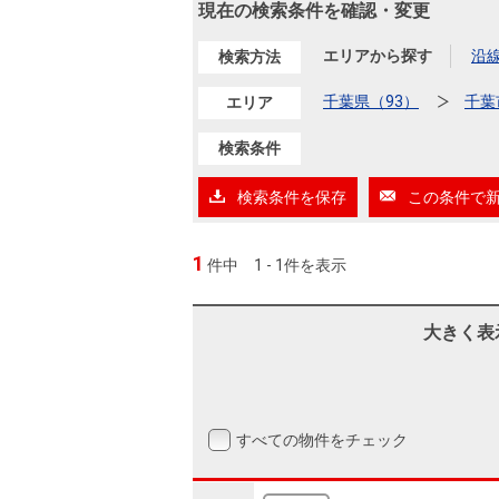
沿革
現在の検索条件を確認・変更
会員ページ
エリアから探す
沿
検索方法
会社案内（電子ブック版）
購入向けサービス
売却向けサービス
千葉県（93）
千葉
エリア
検索条件
住まいと暮らしの税金の本（電子ブック）
住まいと暮らしの税金の本（電子ブック）
検索条件を保存
この条件で
1
件中
1 - 1件を表示
大きく表
すべての物件をチェック