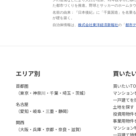
ンの造成などにより人口が増加、92年政令市に移
た都市づくりを推進。野球とサッカーのホームタ
名前の由来：『日本後紀』に「千葉国造」を名乗
が礎を築く。
自治体情報は、
株式会社東洋経済新報社
の「
都市
エリア別
買いた
首都圏
買いたいTO
（東京・神奈川・千葉・埼玉・茨城）
マンション
一戸建てを
名古屋
土地を探す
（愛知・岐阜・三重・静岡）
投資用物件
事業用物件
関西
マンション
（大阪・兵庫・京都・奈良・滋賀）
一戸建て特