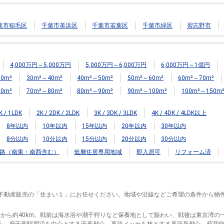
葉市稲毛区
千葉市美浜区
千葉市若葉区
千葉市緑区
習志野市
4,000万円～5,000万円
5,000万円～6,000万円
6,000万円～1億円
0m²
30m²～40m²
40m²～50m²
50m²～60m²
60m²～70m²
0m²
70m²～80m²
80m²～90m²
90m²～100m²
100m²～150m
K / 1LDK
2K / 2DK / 2LDK
3K / 3DK / 3LDK
4K / 4DK / 4LDK以上
8年以内
10年以内
15年以内
20年以内
30年以内
8分以内
10分以内
15分以内
20分以内
30分以内
路（南東・南西含む）
低層住居専用地域
即入居可
リフォーム済
J不動産販売の「住まい１」にお任せください。地域や沿線などご希望の条件から物
から約40km。戦前は海水浴や潮干狩りなど保養地として賑わい、戦後は東京湾の