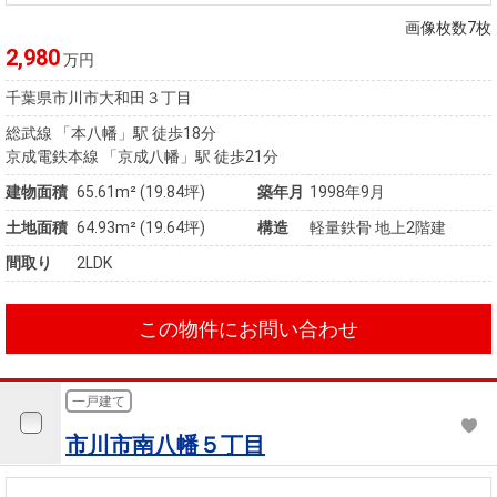
画像枚数7枚
2,980
万円
千葉県市川市大和田３丁目
総武線 「本八幡」駅 徒歩18分
京成電鉄本線 「京成八幡」駅 徒歩21分
建物面積
65.61m² (19.84坪)
築年月
1998年9月
土地面積
64.93m² (19.64坪)
構造
軽量鉄骨 地上2階建
間取り
2LDK
この物件にお問い合わせ
一戸建て
市川市南八幡５丁目