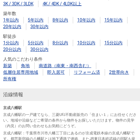
3K / 3DK / 3LDK
4K / 4DK / 4LDK以上
築年数
1年以内
5年以内
8年以内
10年以内
15年以内
20年以内
30年以内
駅徒歩
1分以内
5分以内
8分以内
10分以内
15分以内
20分以内
30分以内
人気のこだわり条件
新築
角地
南道路（南東・南西含む）
低層住居専用地域
即入居可
リフォーム済
2世帯向き
所有権
沿線情報
京成八幡駅
京成八幡駅の一戸建てなら、三菱UFJ不動産販売の「住まい１」にお任せくださ
い。地域や沿線などご希望の条件から物件をお探しいただけます。物件の見学
（内見）のお問い合わせもお気軽にどうぞ。
京成八幡駅
：千葉県市川市八幡三丁目にあるのが京成電鉄本線の京成八幡駅で
す。都営新宿線の八幡駅とは地下通路で連絡、またJR東日本総武線の同駅も徒