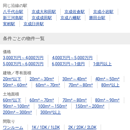
同じ沿線の駅
八千代台駅
京成大和田駅
京成佐倉駅
京成小岩駅
新三河島駅
京成成田駅
京成八幡駅
勝田台駅
実籾駅
京成臼井駅
条件ごとの物件一覧
価格
3,000万円～4,000万円
4,000万円～5,000万円
5,000万円～6,000万円
6,000万円～1億円
1億円以上
建物／専有面積
20m²以下
20m²～30m²
30m²～40m²
40m²～50m²
50m²～60m²
60m²～70m²
70m²～80m²
80m²以上
土地面積
60m²以下
60m²～70m²
70m²～80m²
80m²～90m²
90m²～100m²
100m²～150m²
150m²～200m²
200m²～300m²
300m²以上
間取り
ワンルーム
1K / 1DK / 1LDK
2K / 2DK / 2LDK