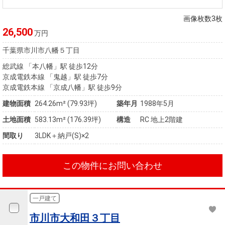
住まいと
ック）
購入ガイ
暮らしの
ド
画像枚数3枚
税金の本
26,500
万円
（電子ブ
千葉県市川市八幡５丁目
ック）
総武線 「本八幡」駅 徒歩12分
京成電鉄本線 「鬼越」駅 徒歩7分
京成電鉄本線 「京成八幡」駅 徒歩9分
建物面積
264.26m² (79.93坪)
築年月
1988年5月
土地面積
583.13m² (176.39坪)
構造
RC 地上2階建
間取り
3LDK＋納戸(S)×2
この物件にお問い合わせ
一戸建て
市川市大和田３丁目