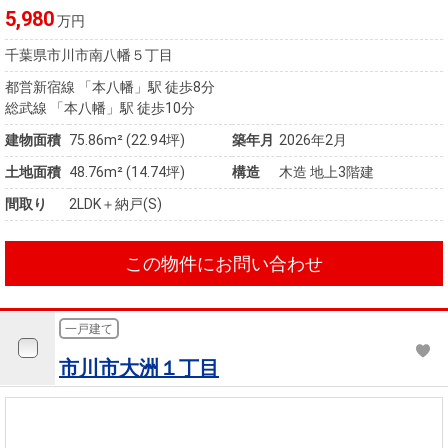
5,980
万円
千葉県市川市南八幡５丁目
都営新宿線 「本八幡」駅 徒歩8分
総武線 「本八幡」駅 徒歩10分
建物面積
75.86m² (22.94坪)
築年月
2026年2月
土地面積
48.76m² (14.74坪)
構造
木造 地上3階建
間取り
2LDK＋納戸(S)
この物件にお問い合わせ
一戸建て
市川市大洲１丁目