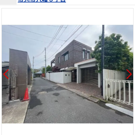
を探
本社地
ニュース
沿革
す
売却
会員ページ
図
リリース
投
時手
事業
資
取り
用物
会社案内
閉じる
用
金額
件を
（電子ブ
物
試算
探す
ック版）
件
を
売却向け
周辺相場
住まい1プ
探
サービス
検索
ラス（お
す
役立ちコ
ラム）
購入向け
住宅ロー
住まい1プ
住まいと
売却ガイ
サービス
ンシミュ
ラス（お
暮らしの
ド
レーショ
役立ちコ
税金の本
ン
ラム）
（電子ブ