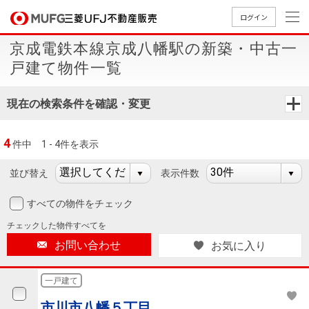
ログイン
京成電鉄本線京成八幡駅の新築・中古一
買いたい
戸建て物件一覧
売りたい
現在の検索条件を確認・変更
店舗案内
4
件中
1 - 4件を表示
買いたいTOP
売りたいTOP
店舗案内TOP
会社情報TOP
採用情報TOP
並び替え
表示件数
会社情報
すべての物件をチェック
採用情報
店舗のご
ごあいさ
新卒採用
店舗のご
会社概
キャリア
店舗のご
MUFG
中古
無
新
売
A
チェックした
物件すべてを
案内（首
つ
情報
案内（名
要
採用情報
案内（関
Way
マン
料
築・
却
お問い合わせ
お気に入り
都圏）
古屋）
西）
法人のお客さま
ショ
査
中古
相
経営ビジ
役員一
組織図
ンを
定
一戸
談
一戸建て
ョン
覧
探す
建て
提携企業にお勤めの方
市川市八幡５丁目