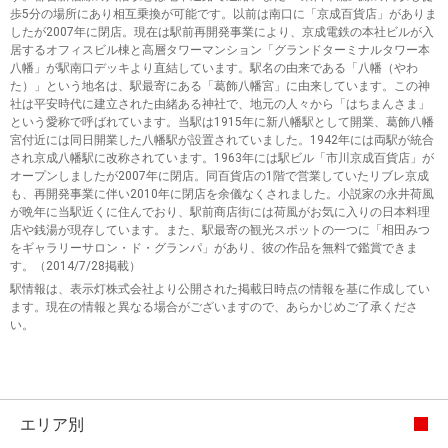
歩5分の場所にあり相互乗換が可能です。以前は南口に「京成百貨店」がありま
したが2007年に閉店。現在は駅前再開発事業により、京成電鉄の本社ビルが入
居するオフィスビル棟と高層タワーマンション「グランドターミナルタワー本
八幡」が駅南口デッキより直結しています。駅名の由来である「八幡（やわ
た）」という地名は、駅最寄にある「葛飾八幡宮」に由来しています。この神
社は平安時代に建立された由緒ある神社で、地元の人々から「はちまんさま」
という愛称で呼ばれています。当駅は1915年に新八幡駅として開業、葛飾八幡
宮付近には同日開業した八幡駅が設置されていました。1942年には両駅が統合
され京成八幡駅に改称されています。1963年には駅ビル「市川京成百貨店」が
オープンしましたが2007年に閉店。同百貨店の1階で営業していたリブレ京成
も、再開発事業に伴い2010年に閉店を余儀なくされました。小説家の永井荷風
が晩年に当駅近くに住んでおり、駅前商店街には荷風がお気に入りの日本料理
店や銭湯が現存しています。また、駅最寄の観光スポットの一つに「相田みつ
をギャラリーサロン・ド・グランパ」があり、彼の作品を無料で鑑賞できま
す。（2014/7/28掲載）
駅情報は、表示灯株式会社より公開された掲載日時点の情報を基に作成してい
ます。現在の情報と異なる場合がございますので、あらかじめご了承くださ
い。
エリア別