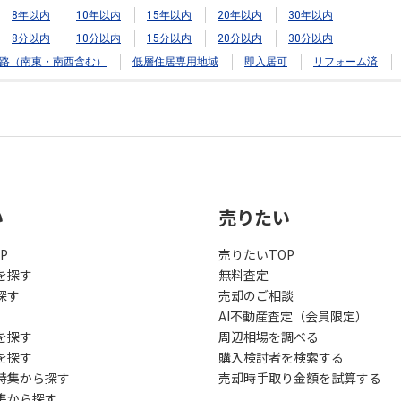
8年以内
10年以内
15年以内
20年以内
30年以内
8分以内
10分以内
15分以内
20分以内
30分以内
路（南東・南西含む）
低層住居専用地域
即入居可
リフォーム済
い
売りたい
P
売りたいTOP
を探す
無料査定
探す
売却のご相談
AI不動産査定（会員限定）
を探す
周辺相場を調べる
を探す
購入検討者を検索する
特集から探す
売却時手取り金額を試算する
集から探す