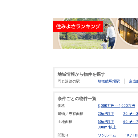
地域情報から物件を探す
同じ沿線の駅
船橋競馬場駅
京成
条件ごとの物件一覧
価格
3,000万円～4,000万円
建物／専有面積
20m²以下
20m²～3
土地面積
60m²以下
60m²～7
300m²以上
間取り
ワンルーム
1K / 1D