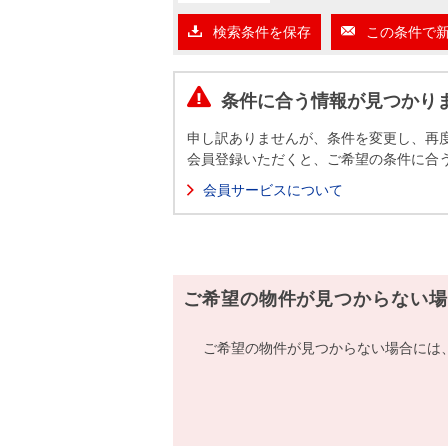
沿革
検索条件を保存
この条件で
会員ページ
会社案内（電子ブック版）
購入向けサービス
売却向けサービス
条件に合う情報が見つかり
申し訳ありませんが、条件を変更し、再
住まいと暮らしの税金の本（電子ブック）
住まいと暮らしの税金の本（電子ブック）
会員登録いただくと、ご希望の条件に合
会員サービスについて
ご希望の物件が見つからない場
ご希望の物件が見つからない場合には