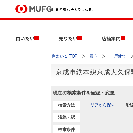
買いたい
買いたい
売りたい
店舗案内
売りたい
住まい１ TOP
買う
一戸建て
店舗案内
買いたいTOP
売りたいTOP
店舗案内TOP
会社情報TOP
採用情報TOP
京成電鉄本線京成大久保
会社情報
現在の検索条件を確認・変更
採用情報
店舗のご案内（首都圏）
ごあいさつ
新卒採用情報
中古マンションを探す
無料査定
エリアから探す
沿
検索方法
法人のお客さま
経営ビジョン
沿線・駅
投資用物件を探す
売却時手取り金額試算
提携企業にお勤めの方
検索条件