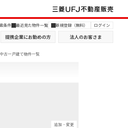
索条件
最近見た物件一覧
新規登録（無料）
ログイン
提携企業にお勤めの方
法人のお客さま
中古一戸建て物件一覧
店舗のご案内（関西）
MUFG Way
土地を探す
AI不動産査定
役員一覧
おすすめ物件から探す
追加・変更