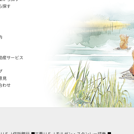
ら探す
内
動産サービス
プ
意見
合わせ
菱ＵＦＪ信託銀行
三菱ＵＦＪモルガン・スタンレー証券