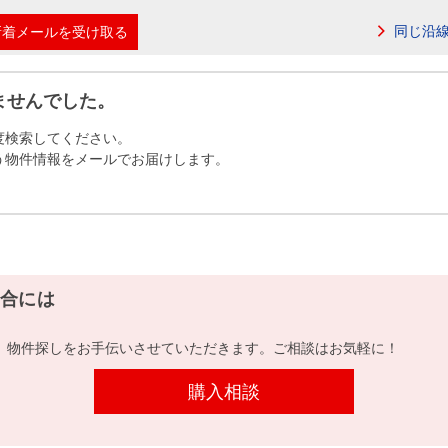
本社地図
同じ沿
新着メールを受け取る
住宅ローンシミュレーション
周辺相場検索
ませんでした。
度検索してください。
購入ガイド
売却ガイド
う物件情報をメールでお届けします。
合には
、物件探しをお手伝いさせていただきます。ご相談はお気軽に！
購入相談