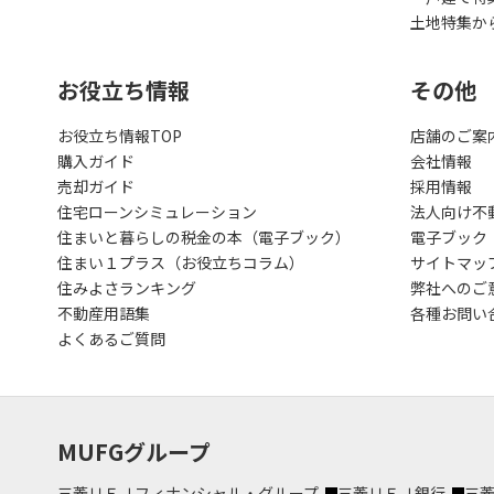
土地特集か
お役立ち情報
その他
お役立ち情報TOP
店舗のご案
購入ガイド
会社情報
売却ガイド
採用情報
住宅ローンシミュレーション
法人向け不
住まいと暮らしの税金の本（電子ブック）
電子ブック
住まい１プラス（お役立ちコラム）
サイトマッ
住みよさランキング
弊社へのご
不動産用語集
各種お問い
よくあるご質問
MUFGグループ
三菱ＵＦＪフィナンシャル・グループ
三菱ＵＦＪ銀行
三