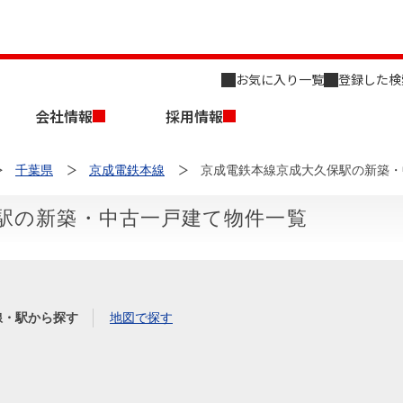
お気に入り一覧
登録した検
会社情報
採用情報
千葉県
京成電鉄本線
京成電鉄本線京成大久保駅の新築・
駅の新築・中古一戸建て物件一覧
店舗のご案内（名古屋）
会社概要
キャリア採用情報
新築・中古一戸建てを探す
売却相談
線・駅から探す
地図で探す
組織図
事業用物件を探す