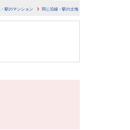
ニュースリリース
線・駅のマンション
同じ沿線・駅の土地
住まい1プラス（お役立ちコラム）
住まい1プラス（お役立ちコラム）
閉じる