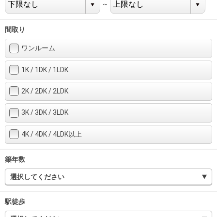
住まいと
ック）
購入ガイ
～
暮らしの
ド
税金の本
間取り
（電子ブ
ワンルーム
ック）
1K / 1DK / 1LDK
2K / 2DK / 2LDK
3K / 3DK / 3LDK
4K / 4DK / 4LDK以上
築年数
選択してください
駅徒歩