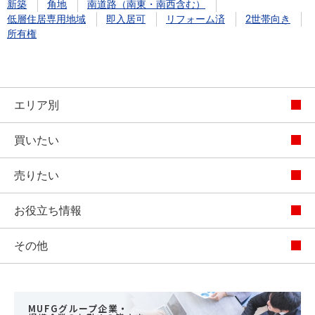
新築
角地
南道路（南東・南西含む）
低層住居専用地域
即入居可
リフォーム済
2世帯向き
所有権
エリア別
買いたい
売りたい
お役立ち情報
その他
MUFGグループ企業・