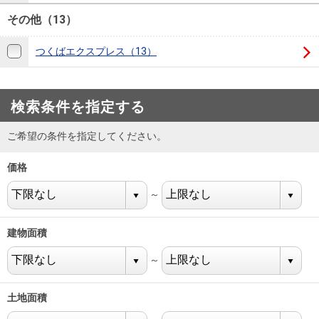
を探
本社地
ニュース
その他（13）
沿革
す
売却
会員ページ
図
リリース
投
時手
事業
つくばエクスプレス（13）
資
取り
用物
会社案内
閉じる
用
金額
件を
（電子ブ
物
試算
探す
検索条件を指定する
ック版）
件
ご希望の条件を指定してください。
を
売却向け
周辺相場
住まい1プ
探
価格
サービス
検索
ラス（お
す
役立ちコ
～
ラム）
購入向け
住宅ロー
住まい1プ
建物面積
住まいと
売却ガイ
サービス
ンシミュ
ラス（お
～
暮らしの
ド
レーショ
役立ちコ
税金の本
ン
ラム）
土地面積
（電子ブ