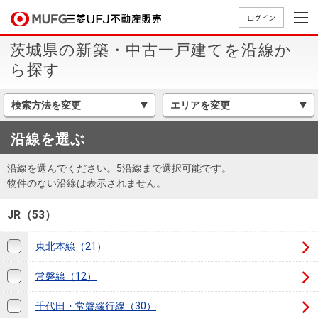
ログイン
茨城県の新築・中古一戸建てを沿線か
買いたい
ら探す
売りたい
検索方法を変更
エリアを変更
沿線を選ぶ
店舗案内
買いたいTOP
売りたいTOP
店舗案内TOP
会社情報TOP
採用情報TOP
沿線を選んでください。5沿線まで選択可能です。
会社情報
物件のない沿線は表示されません。
JR（53）
採用情報
店舗のご
ごあいさ
新卒採用
店舗のご
会社概
キャリア
店舗のご
MUFG
中古
無
新
売
A
案内（首
つ
情報
東北本線（21）
案内（名
要
採用情報
案内（関
Way
マン
料
築・
却
都圏）
古屋）
西）
法人のお客さま
ショ
査
中古
相
常磐線（12）
経営ビジ
役員一
組織図
ンを
定
一戸
談
ョン
覧
探す
建て
千代田・常磐緩行線（30）
提携企業にお勤めの方