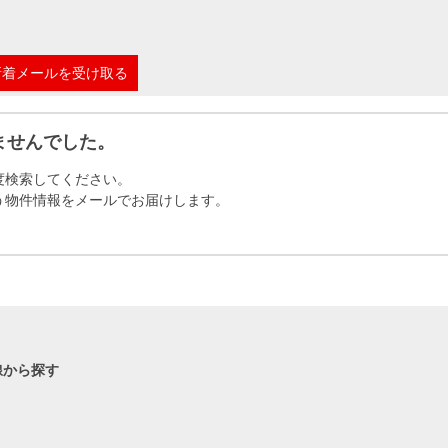
本社地図
新着メールを受け取る
住宅ローンシミュレーション
周辺相場検索
ませんでした。
購入ガイド
売却ガイド
度検索してください。
う物件情報をメールでお届けします。
線から探す