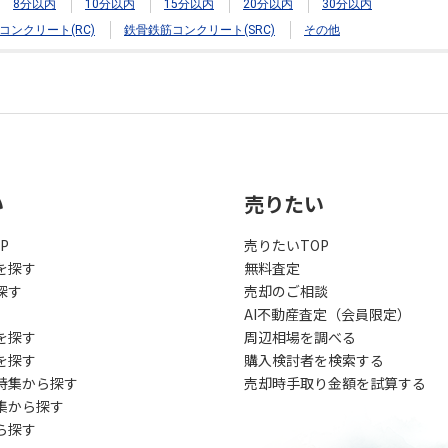
8分以内
10分以内
15分以内
20分以内
30分以内
コンクリート(RC)
鉄骨鉄筋コンクリート(SRC)
その他
い
売りたい
P
売りたいTOP
を探す
無料査定
探す
売却のご相談
AI不動産査定（会員限定）
を探す
周辺相場を調べる
を探す
購入検討者を検索する
特集から探す
売却時手取り金額を試算する
集から探す
ら探す