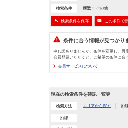
沿革
構造：
その他
検索条件
会員ページ
会社案内（電子ブック版）
検索条件を保存
この条件で
購入向けサービス
売却向けサービス
条件に合う情報が見つかり
住まいと暮らしの税金の本（電子ブック）
住まいと暮らしの税金の本（電子ブック）
申し訳ありませんが、条件を変更し、再
会員登録いただくと、ご希望の条件に合
会員サービスについて
現在の検索条件を確認・変更
エリアから探す
沿
検索方法
沿線