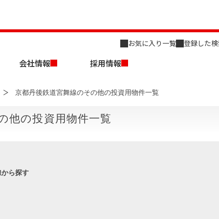
お気に入り一覧
登録した検
会社情報
採用情報
京都丹後鉄道宮舞線のその他の投資用物件一覧
の他の投資用物件一覧
店舗のご案内（名古屋）
会社概要
キャリア採用情報
新築・中古一戸建てを探す
売却相談
線から探す
組織図
事業用物件を探す