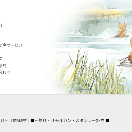
内
動産サービス
プ
意見
合わせ
菱ＵＦＪ信託銀行
三菱ＵＦＪモルガン・スタンレー証券