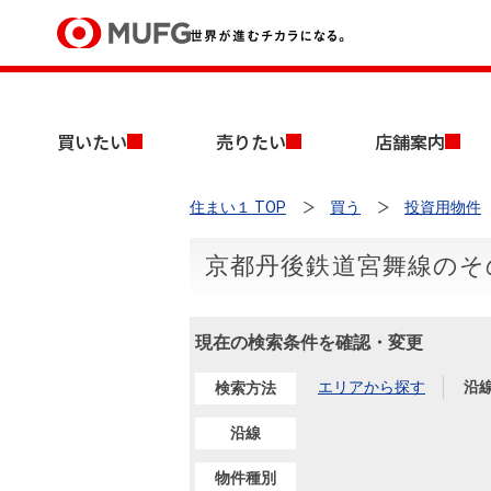
買いたい
買いたい
売りたい
店舗案内
売りたい
住まい１ TOP
買う
投資用物件
店舗案内
買いたいTOP
売りたいTOP
店舗案内TOP
会社情報TOP
採用情報TOP
京都丹後鉄道宮舞線のそ
会社情報
現在の検索条件を確認・変更
採用情報
店舗のご案内（首都圏）
ごあいさつ
新卒採用情報
中古マンションを探す
無料査定
エリアから探す
沿
検索方法
法人のお客さま
経営ビジョン
沿線
投資用物件を探す
売却時手取り金額試算
提携企業にお勤めの方
物件種別