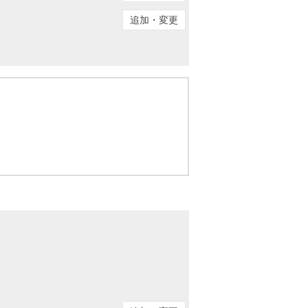
ニュースリリース
追加・変更
住まい1プラス（お役立ちコラム）
住まい1プラス（お役立ちコラム）
閉じる