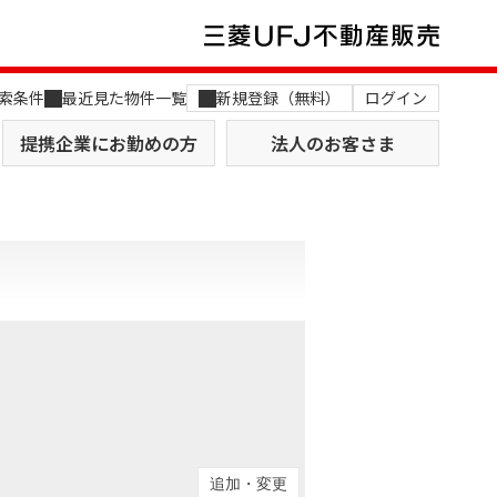
索条件
最近見た物件一覧
新規登録（無料）
ログイン
提携企業にお勤めの方
法人のお客さま
店舗のご案内（関西）
MUFG Way
土地を探す
AI不動産査定
役員一覧
おすすめ物件から探す
追加・変更