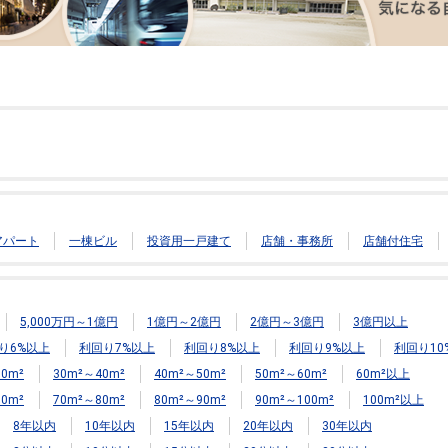
アパート
一棟ビル
投資用一戸建て
店舗・事務所
店舗付住宅
5,000万円～1億円
1億円～2億円
2億円～3億円
3億円以上
り6%以上
利回り7%以上
利回り8%以上
利回り9%以上
利回り10
0m²
30m²～40m²
40m²～50m²
50m²～60m²
60m²以上
0m²
70m²～80m²
80m²～90m²
90m²～100m²
100m²以上
8年以内
10年以内
15年以内
20年以内
30年以内