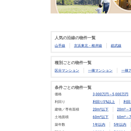
人気の沿線の物件一覧
山手線
京浜東北・根岸線
総武線
種別ごとの物件一覧
区分マンション
一棟マンション
一棟
条件ごとの物件一覧
価格
3,000万円～5,000万円
利回り
利回り5%以上
利回
建物／専有面積
20m²以下
20m²～3
土地面積
60m²以下
60m²～7
築年数
1年以内
5年以内