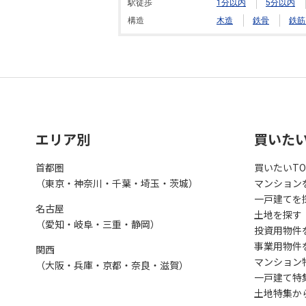
駅徒歩
1分以内
5分以内
構造
木造
鉄骨
鉄筋
エリア別
買いた
首都圏
買いたいTO
（東京・神奈川・千葉・埼玉・茨城）
マンション
一戸建てを
名古屋
土地を探す
（愛知・岐阜・三重・静岡）
投資用物件
事業用物件
関西
マンション
（大阪・兵庫・京都・奈良・滋賀）
一戸建て特
土地特集か