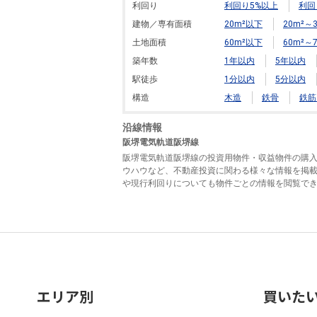
利回り
利回り5%以上
利回
建物／専有面積
20m²以下
20m²～3
土地面積
60m²以下
60m²～7
築年数
1年以内
5年以内
駅徒歩
1分以内
5分以内
構造
木造
鉄骨
鉄筋
沿線情報
阪堺電気軌道阪堺線
阪堺電気軌道阪堺線の投資用物件・収益物件の購
ウハウなど、不動産投資に関わる様々な情報を掲
や現行利回りについても物件ごとの情報を閲覧で
エリア別
買いた