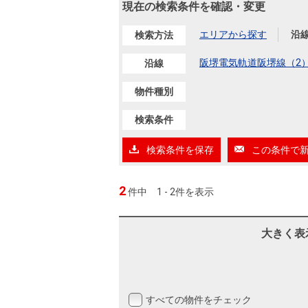
沿革
現在の検索条件を確認・変更
会員ページ
エリアから探す
沿
検索方法
会社案内（電子ブック版）
購入向けサービス
売却向けサービス
阪堺電気軌道阪堺線（2
沿線
物件種別
住まいと暮らしの税金の本（電子ブック）
住まいと暮らしの税金の本（電子ブック）
検索条件
検索条件を保存
この条件で
2
件中
1 - 2件を表示
大きく表
すべての物件をチェック