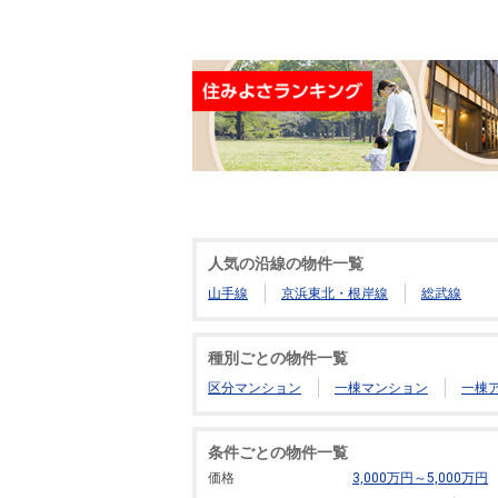
人気の沿線の物件一覧
山手線
京浜東北・根岸線
総武線
種別ごとの物件一覧
区分マンション
一棟マンション
一棟
条件ごとの物件一覧
価格
3,000万円～5,000万円