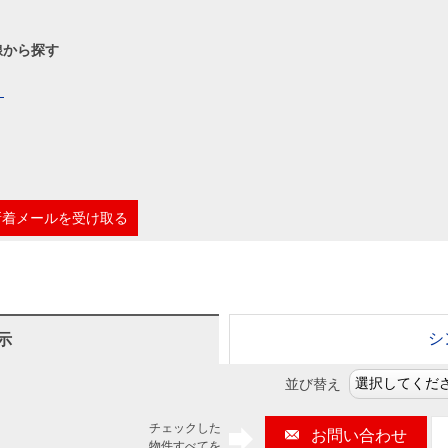
本社地図
線から探す
住宅ローンシミュレーション
周辺相場検索
）
購入ガイド
売却ガイド
新着メールを受け取る
シ
示
並び替え
チェックした
お問い合わせ
物件すべてを