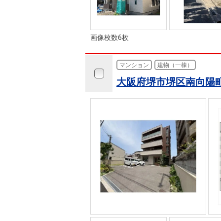
画像枚数6枚
マンション
建物（一棟）
大阪府堺市堺区南向陽