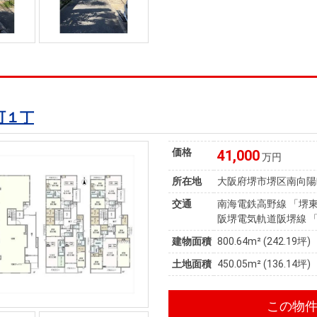
町１丁
価格
41,000
万円
所在地
大阪府堺市堺区南向陽
交通
南海電鉄高野線 「堺東
阪堺電気軌道阪堺線 「
建物面積
800.64m² (242.19坪)
土地面積
450.05m² (136.14坪)
この物