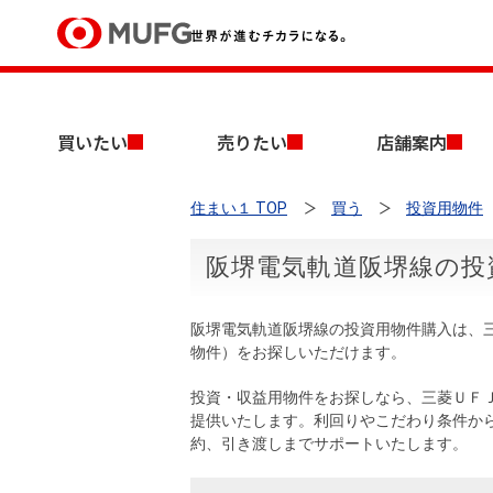
買いたい
買いたい
売りたい
店舗案内
売りたい
住まい１ TOP
買う
投資用物件
店舗案内
買いたいTOP
売りたいTOP
店舗案内TOP
会社情報TOP
採用情報TOP
阪堺電気軌道阪堺線の投
会社情報
阪堺電気軌道阪堺線の投資用物件購入は、
採用情報
物件）をお探しいただけます。
店舗のご案内（首都圏）
ごあいさつ
新卒採用情報
中古マンションを探す
無料査定
投資・収益用物件をお探しなら、三菱ＵＦ
法人のお客さま
提供いたします。利回りやこだわり条件か
経営ビジョン
約、引き渡しまでサポートいたします。
投資用物件を探す
売却時手取り金額試算
提携企業にお勤めの方