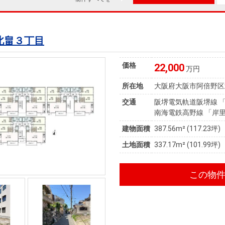
北畠３丁目
価格
22,000
万円
所在地
大阪府大阪市阿倍野区
交通
阪堺電気軌道阪堺線 「
南海電鉄高野線 「岸里
建物面積
387.56m² (117.23坪)
土地面積
337.17m² (101.99坪)
この物