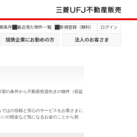
索条件
最近見た物件一覧
新規登録（無料）
ログイン
提携企業にお勤めの方
法人のお客さま
希望の条件から不動産投資向きの物件（収益
店舗のご案内（関西）
MUFG Way
土地を探す
AI不動産査定
らではの信頼と安心のサービスをお客さまに
まいの税金など気になるお金のことから契
役員一覧
おすすめ物件から探す