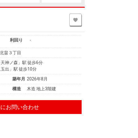
利回り
-
北畠３丁目
天神ノ森」駅 徒歩6分
玉出」駅 徒歩10分
築年月
2026年8月
構造
木造 地上3階建
件にお問い合わせ