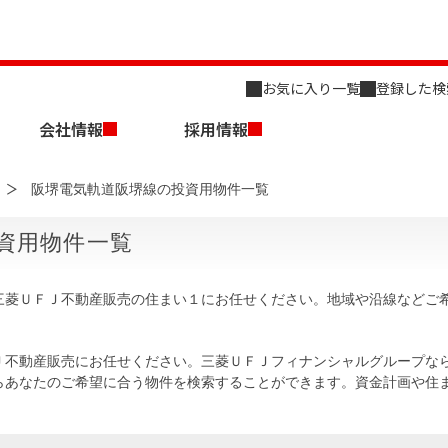
お気に入り一覧
登録した検
会社情報
採用情報
阪堺電気軌道阪堺線の投資用物件一覧
資用物件一覧
三菱ＵＦＪ不動産販売の住まい１にお任せください。地域や沿線などご
店舗のご案内（名古屋）
会社概要
キャリア採用情報
新築・中古一戸建てを探す
売却相談
Ｊ不動産販売にお任せください。三菱ＵＦＪフィナンシャルグループな
らあなたのご希望に合う物件を検索することができます。資金計画や住
組織図
事業用物件を探す