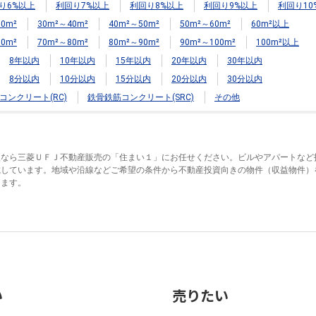
り6%以上
利回り7%以上
利回り8%以上
利回り9%以上
利回り10
0m²
30m²～40m²
40m²～50m²
50m²～60m²
60m²以上
0m²
70m²～80m²
80m²～90m²
90m²～100m²
100m²以上
8年以内
10年以内
15年以内
20年以内
30年以内
8分以内
10分以内
15分以内
20分以内
30分以内
コンクリート(RC)
鉄骨鉄筋コンクリート(SRC)
その他
入なら三菱ＵＦＪ不動産販売の「住まい１」にお任せください。ビルやアパートなど
載しています。地域や沿線などご希望の条件から不動産投資向きの物件（収益物件）
きます。
い
売りたい