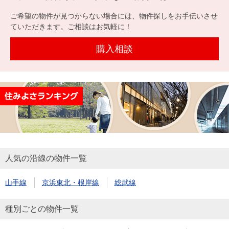
を探
本社地
ニュース
沿革
ご希望の物件が見つからない場合には、物件探しをお手伝いさせ
す
売却
会員ページ
図
リリース
ていただきます。ご相談はお気軽に！
投
時手
事業
資
取り
用物
購入相談
会社案内
閉じる
用
金額
件を
（電子ブ
物
試算
探す
ック版）
件
を
売却向け
周辺相場
住まい1プ
探
サービス
検索
ラス（お
す
役立ちコ
ラム）
人気の沿線の物件一覧
購入向け
住宅ロー
住まい1プ
住まいと
売却ガイ
サービス
ンシミュ
ラス（お
山手線
京浜東北・根岸線
総武線
暮らしの
ド
レーショ
役立ちコ
税金の本
ン
ラム）
種別ごとの物件一覧
（電子ブ