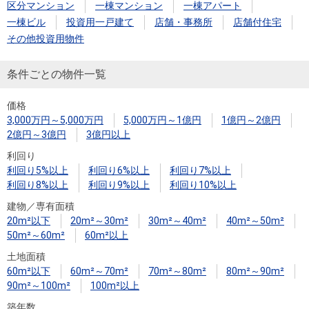
住まいと
ック）
購入ガイ
区分マンション
一棟マンション
一棟アパート
暮らしの
ド
一棟ビル
投資用一戸建て
店舗・事務所
店舗付住宅
税金の本
その他投資用物件
（電子ブ
条件ごとの物件一覧
ック）
価格
3,000万円～5,000万円
5,000万円～1億円
1億円～2億円
2億円～3億円
3億円以上
利回り
利回り5%以上
利回り6%以上
利回り7%以上
利回り8%以上
利回り9%以上
利回り10%以上
建物／専有面積
20m²以下
20m²～30m²
30m²～40m²
40m²～50m²
50m²～60m²
60m²以上
土地面積
60m²以下
60m²～70m²
70m²～80m²
80m²～90m²
90m²～100m²
100m²以上
築年数