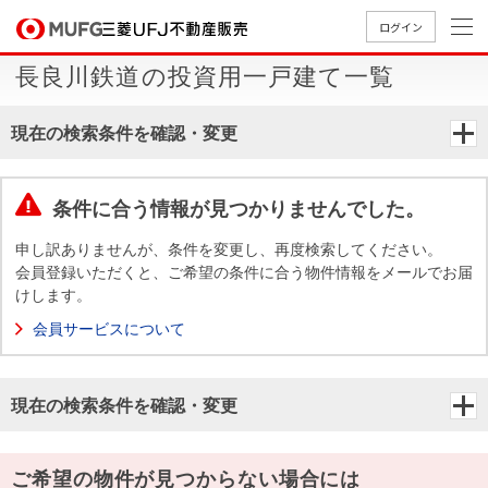
ログイン
長良川鉄道の投資用一戸建て一覧
買いたい
現在の検索条件を確認・変更
売りたい
条件に合う情報が見つかりませんでした。
店舗案内
買いたいTOP
売りたいTOP
店舗案内TOP
会社情報TOP
採用情報TOP
申し訳ありませんが、条件を変更し、再度検索してください。
会員登録いただくと、ご希望の条件に合う物件情報をメールでお届
会社情報
けします。
会員サービスについて
採用情報
店舗のご
ごあいさ
新卒採用
店舗のご
会社概
キャリア
店舗のご
MUFG
中古
無
新
売
A
案内（首
つ
情報
案内（名
要
採用情報
案内（関
Way
マン
料
築・
却
現在の検索条件を確認・変更
都圏）
古屋）
西）
法人のお客さま
ショ
査
中古
相
経営ビジ
役員一
組織図
ンを
定
一戸
談
ョン
覧
探す
建て
提携企業にお勤めの方
ご希望の物件が見つからない場合には