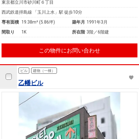
東京都立川市砂川町６丁目
西武鉄道拝島線 「玉川上水」駅 徒歩10分
専有面積
19.38m² (5.86坪)
築年月
1991年3月
間取り
1K
所在階
3階／6階建
この物件にお問い合わせ
ビル
建物（一棟）
乙幡ビル