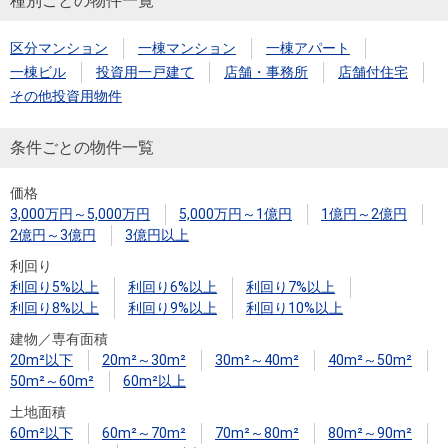
種別ごとの物件一覧
区分マンション
一棟マンション
一棟アパート
一棟ビル
投資用一戸建て
店舗・事務所
店舗付住宅
その他投資用物件
条件ごとの物件一覧
価格
3,000万円～5,000万円
5,000万円～1億円
1億円～2億円
2億円～3億円
3億円以上
利回り
利回り5%以上
利回り6%以上
利回り7%以上
利回り8%以上
利回り9%以上
利回り10%以上
建物／専有面積
20m²以下
20m²～30m²
30m²～40m²
40m²～50m²
50m²～60m²
60m²以上
土地面積
60m²以下
60m²～70m²
70m²～80m²
80m²～90m²