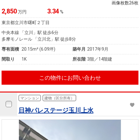
住まいと
ック）
購入ガイ
画像枚数26枚
暮らしの
ド
2,850
3.34
万円
%
税金の本
東京都立川市曙町２丁目
（電子ブ
中央本線 「立川」駅 徒歩6分
ック）
多摩モノレール 「立川北」駅 徒歩8分
専有面積
20.15m² (6.09坪)
築年月
2017年9月
間取り
1K
所在階
3階／14階建
この物件にお問い合わせ
マンション
建物（区分所有）
日神パレステージ玉川上水