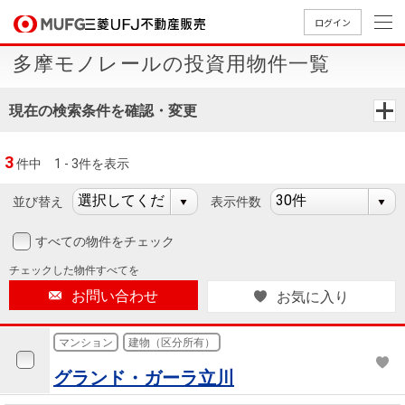
ログイン
多摩モノレールの投資用物件一覧
買いたい
現在の検索条件を確認・変更
売りたい
3
件中
1 - 3件を表示
店舗案内
買いたいTOP
売りたいTOP
店舗案内TOP
会社情報TOP
採用情報TOP
並び替え
表示件数
会社情報
すべての物件をチェック
チェックした
物件すべてを
採用情報
店舗のご
ごあいさ
新卒採用
店舗のご
会社概
キャリア
店舗のご
MUFG
中古
無
新
売
A
お問い合わせ
お気に入り
案内（首
つ
情報
案内（名
要
採用情報
案内（関
Way
マン
料
築・
却
都圏）
古屋）
西）
法人のお客さま
ショ
査
中古
相
マンション
建物（区分所有）
経営ビジ
役員一
組織図
ンを
定
一戸
談
グランド・ガーラ立川
ョン
覧
探す
建て
提携企業にお勤めの方