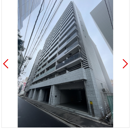
を探
本社地
ニュース
沿革
す
売却
会員ページ
図
リリース
投
時手
事業
資
取り
用物
会社案内
閉じる
用
金額
件を
（電子ブ
物
試算
探す
ック版）
件
を
売却向け
周辺相場
住まい1プ
探
サービス
検索
ラス（お
す
役立ちコ
ラム）
購入向け
住宅ロー
住まい1プ
住まいと
売却ガイ
サービス
ンシミュ
ラス（お
暮らしの
ド
レーショ
役立ちコ
税金の本
ン
ラム）
（電子ブ