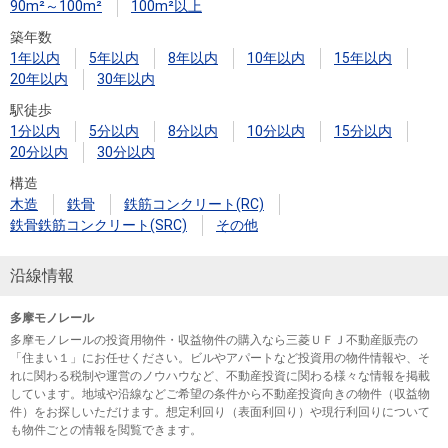
90m²～100m²
100m²以上
築年数
1年以内
5年以内
8年以内
10年以内
15年以内
20年以内
30年以内
駅徒歩
1分以内
5分以内
8分以内
10分以内
15分以内
20分以内
30分以内
構造
木造
鉄骨
鉄筋コンクリート(RC)
鉄骨鉄筋コンクリート(SRC)
その他
沿線情報
多摩モノレール
多摩モノレールの投資用物件・収益物件の購入なら三菱ＵＦＪ不動産販売の
「住まい１」にお任せください。ビルやアパートなど投資用の物件情報や、そ
れに関わる税制や運営のノウハウなど、不動産投資に関わる様々な情報を掲載
しています。地域や沿線などご希望の条件から不動産投資向きの物件（収益物
件）をお探しいただけます。想定利回り（表面利回り）や現行利回りについて
も物件ごとの情報を閲覧できます。