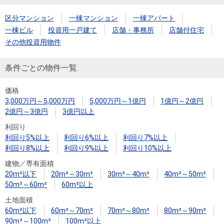
住まいと
ック）
購入ガイ
暮らしの
ド
区分マンション
一棟マンション
一棟アパート
税金の本
一棟ビル
投資用一戸建て
店舗・事務所
店舗付住宅
（電子ブ
その他投資用物件
ック）
条件ごとの物件一覧
価格
3,000万円～5,000万円
5,000万円～1億円
1億円～2億円
2億円～3億円
3億円以上
利回り
利回り5%以上
利回り6%以上
利回り7%以上
利回り8%以上
利回り9%以上
利回り10%以上
建物／専有面積
20m²以下
20m²～30m²
30m²～40m²
40m²～50m²
50m²～60m²
60m²以上
土地面積
60m²以下
60m²～70m²
70m²～80m²
80m²～90m²
90m²～100m²
100m²以上