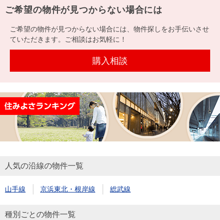
を探
ご希望の物件が見つからない場合には
本社地
ニュース
沿革
す
売却
会員ページ
図
リリース
ご希望の物件が見つからない場合には、物件探しをお手伝いさせ
投
時手
事業
ていただきます。ご相談はお気軽に！
資
取り
用物
会社案内
閉じる
用
金額
件を
（電子ブ
購入相談
物
試算
探す
ック版）
件
を
売却向け
周辺相場
住まい1プ
探
サービス
検索
ラス（お
す
役立ちコ
ラム）
購入向け
住宅ロー
住まい1プ
人気の沿線の物件一覧
住まいと
売却ガイ
サービス
ンシミュ
ラス（お
暮らしの
ド
レーショ
役立ちコ
山手線
京浜東北・根岸線
総武線
税金の本
ン
ラム）
（電子ブ
種別ごとの物件一覧