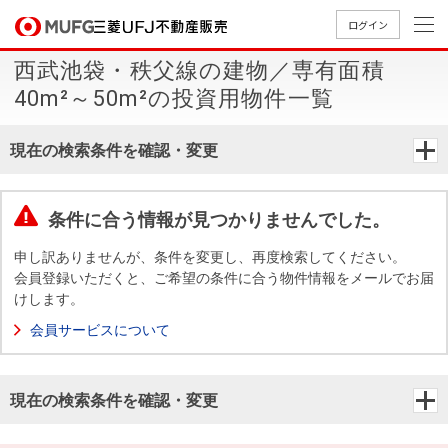
ログイン
西武池袋・秩父線の建物／専有面積
買いたい
40m²～50m²の投資用物件一覧
売りたい
現在の検索条件を確認・変更
店舗案内
買いたいTOP
売りたいTOP
店舗案内TOP
会社情報TOP
採用情報TOP
条件に合う情報が見つかりませんでした。
会社情報
申し訳ありませんが、条件を変更し、再度検索してください。
会員登録いただくと、ご希望の条件に合う物件情報をメールでお届
けします。
採用情報
店舗のご
ごあいさ
新卒採用
店舗のご
会社概
キャリア
店舗のご
MUFG
中古
無
新
売
A
会員サービスについて
案内（首
つ
情報
案内（名
要
採用情報
案内（関
Way
マン
料
築・
却
都圏）
古屋）
西）
法人のお客さま
ショ
査
中古
相
経営ビジ
役員一
現在の検索条件を確認・変更
組織図
ンを
定
一戸
談
ョン
覧
探す
建て
提携企業にお勤めの方