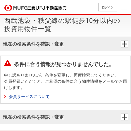
ログイン
西武池袋・秩父線の駅徒歩10分以内の
買いたい
投資用物件一覧
売りたい
現在の検索条件を確認・変更
店舗案内
買いたいTOP
売りたいTOP
店舗案内TOP
会社情報TOP
採用情報TOP
条件に合う情報が見つかりませんでした。
会社情報
申し訳ありませんが、条件を変更し、再度検索してください。
会員登録いただくと、ご希望の条件に合う物件情報をメールでお届
けします。
採用情報
店舗のご
ごあいさ
新卒採用
店舗のご
会社概
キャリア
店舗のご
MUFG
中古
無
新
売
A
会員サービスについて
案内（首
つ
情報
案内（名
要
採用情報
案内（関
Way
マン
料
築・
却
都圏）
古屋）
西）
法人のお客さま
ショ
査
中古
相
経営ビジ
役員一
現在の検索条件を確認・変更
組織図
ンを
定
一戸
談
ョン
覧
探す
建て
提携企業にお勤めの方