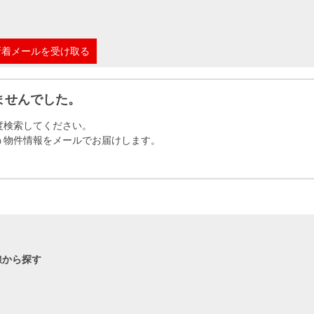
本社地図
新着メールを受け取る
住宅ローンシミュレーション
周辺相場検索
ませんでした。
購入ガイド
売却ガイド
度検索してください。
う物件情報をメールでお届けします。
線から探す