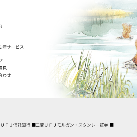
内
動産サービス
プ
意見
合わせ
菱ＵＦＪ信託銀行
三菱ＵＦＪモルガン・スタンレー証券