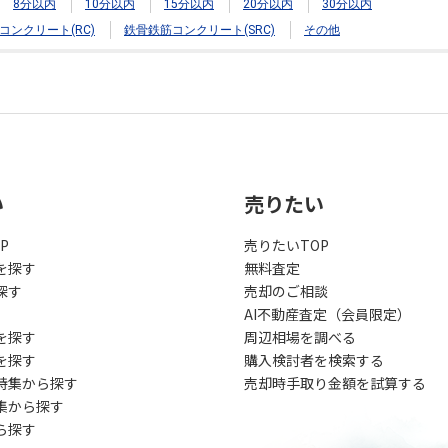
8分以内
10分以内
15分以内
20分以内
30分以内
コンクリート(RC)
鉄骨鉄筋コンクリート(SRC)
その他
い
売りたい
P
売りたいTOP
を探す
無料査定
探す
売却のご相談
AI不動産査定（会員限定）
を探す
周辺相場を調べる
を探す
購入検討者を検索する
特集から探す
売却時手取り金額を試算する
集から探す
ら探す