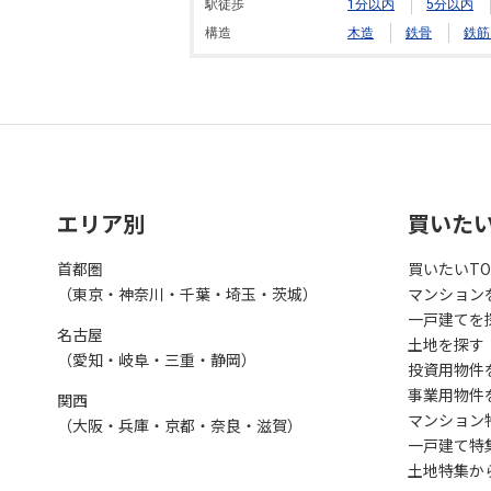
駅徒歩
1分以内
5分以内
構造
木造
鉄骨
鉄筋
エリア別
買いた
首都圏
買いたいTO
（東京・神奈川・千葉・埼玉・茨城）
マンション
一戸建てを
名古屋
土地を探す
（愛知・岐阜・三重・静岡）
投資用物件
事業用物件
関西
マンション
（大阪・兵庫・京都・奈良・滋賀）
一戸建て特
土地特集か