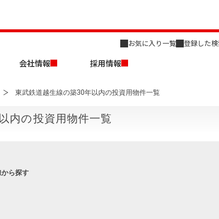
お気に入り一覧
登録した検
会社情報
採用情報
東武鉄道越生線の築30年以内の投資用物件一覧
年以内の投資用物件一覧
店舗のご案内（名古屋）
会社概要
キャリア採用情報
新築・中古一戸建てを探す
売却相談
線から探す
組織図
事業用物件を探す