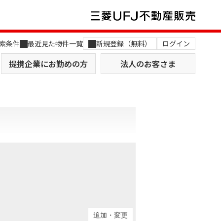
索条件
最近見た物件一覧
新規登録（無料）
ログイン
提携企業にお勤めの方
法人のお客さま
店舗のご案内（関西）
MUFG Way
土地を探す
AI不動産査定
役員一覧
おすすめ物件から探す
追加・変更