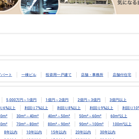
アパート
一棟ビル
投資用一戸建て
店舗・事務所
店舗付住宅
5,000万円～1億円
1億円～2億円
2億円～3億円
3億円以上
り6%以上
利回り7%以上
利回り8%以上
利回り9%以上
利回り10
0m²
30m²～40m²
40m²～50m²
50m²～60m²
60m²以上
0m²
70m²～80m²
80m²～90m²
90m²～100m²
100m²以上
8年以内
10年以内
15年以内
20年以内
30年以内