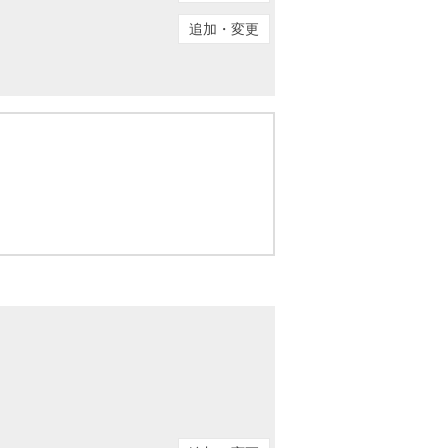
ニュースリリース
追加・変更
住まい1プラス（お役立ちコラム）
住まい1プラス（お役立ちコラム）
閉じる