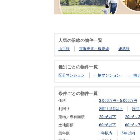
人気の沿線の物件一覧
山手線
京浜東北・根岸線
総武線
種別ごとの物件一覧
区分マンション
一棟マンション
一棟
条件ごとの物件一覧
価格
3,000万円～5,000万円
利回り
利回り5%以上
利回
建物／専有面積
20m²以下
20m²～3
土地面積
60m²以下
60m²～7
築年数
1年以内
5年以内