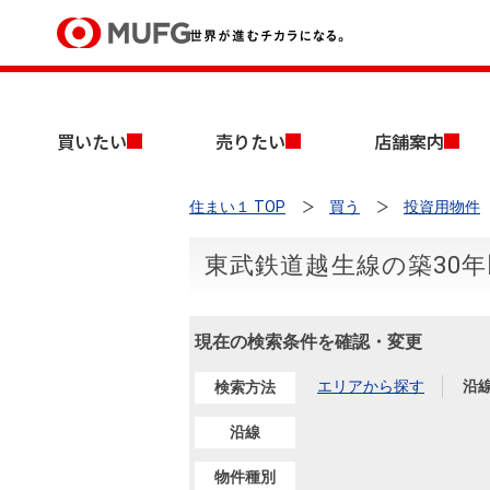
買いたい
買いたい
売りたい
店舗案内
売りたい
住まい１ TOP
買う
投資用物件
店舗案内
買いたいTOP
売りたいTOP
店舗案内TOP
会社情報TOP
採用情報TOP
東武鉄道越生線の築30
会社情報
現在の検索条件を確認・変更
採用情報
店舗のご案内（首都圏）
ごあいさつ
新卒採用情報
中古マンションを探す
無料査定
エリアから探す
沿
検索方法
法人のお客さま
経営ビジョン
沿線
投資用物件を探す
売却時手取り金額試算
提携企業にお勤めの方
物件種別