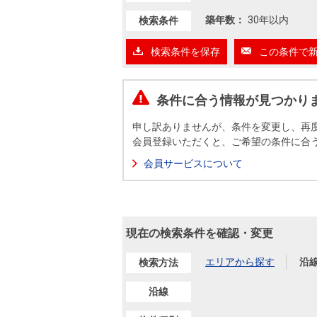
沿革
築年数：
30年以内
検索条件
会員ページ
会社案内（電子ブック版）
検索条件を保存
この条件で
購入向けサービス
売却向けサービス
条件に合う情報が見つかり
住まいと暮らしの税金の本（電子ブック）
住まいと暮らしの税金の本（電子ブック）
申し訳ありませんが、条件を変更し、再
会員登録いただくと、ご希望の条件に合
会員サービスについて
現在の検索条件を確認・変更
エリアから探す
沿
検索方法
沿線