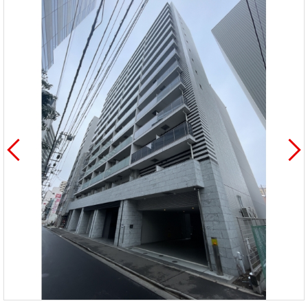
を探
本社地
ニュース
沿革
す
売却
会員ページ
図
リリース
投
時手
事業
資
取り
用物
会社案内
閉じる
用
金額
件を
（電子ブ
物
試算
探す
ック版）
件
を
売却向け
周辺相場
住まい1プ
探
サービス
検索
ラス（お
す
役立ちコ
ラム）
購入向け
住宅ロー
住まい1プ
住まいと
売却ガイ
サービス
ンシミュ
ラス（お
暮らしの
ド
レーショ
役立ちコ
税金の本
ン
ラム）
（電子ブ