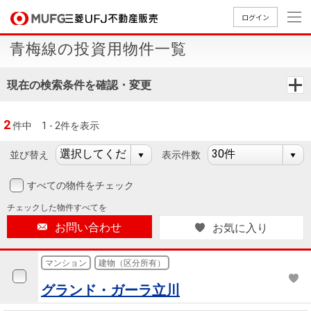
ログイン
青梅線の投資用物件一覧
買いたい
現在の検索条件を確認・変更
売りたい
2
件中
1 - 2件を表示
店舗案内
買いたいTOP
売りたいTOP
店舗案内TOP
会社情報TOP
採用情報TOP
並び替え
表示件数
会社情報
すべての物件をチェック
チェックした
物件すべてを
採用情報
店舗のご
ごあいさ
新卒採用
店舗のご
会社概
キャリア
店舗のご
MUFG
中古
無
新
売
A
お問い合わせ
お気に入り
案内（首
つ
情報
案内（名
要
採用情報
案内（関
Way
マン
料
築・
却
都圏）
古屋）
西）
法人のお客さま
ショ
査
中古
相
マンション
建物（区分所有）
経営ビジ
役員一
組織図
ンを
定
一戸
談
グランド・ガーラ立川
ョン
覧
探す
建て
提携企業にお勤めの方