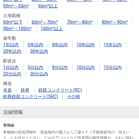
50m²～60m²
60m²以上
土地面積
60m²以下
60m²～70m²
70m²～80m²
80m²～90m²
90m²～100m²
100m²以上
築年数
1年以内
5年以内
8年以内
10年以内
15年以内
20年以内
30年以内
駅徒歩
1分以内
5分以内
8分以内
10分以内
15分以内
20分以内
30分以内
構造
木造
鉄骨
鉄筋コンクリート(RC)
鉄骨鉄筋コンクリート(SRC)
その他
沿線情報
青梅線
青梅線の投資用物件・収益物件の購入なら三菱ＵＦＪ不動産販売の「住まい
１」にお任せください。ビルやアパートなど投資用の物件情報や、それに関わ