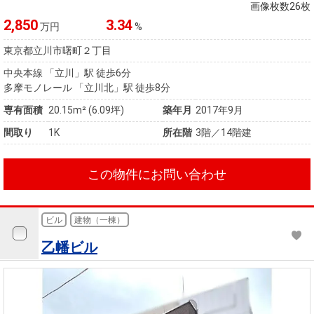
住まいと
ック）
購入ガイ
画像枚数26枚
暮らしの
ド
2,850
3.34
万円
%
税金の本
東京都立川市曙町２丁目
（電子ブ
中央本線 「立川」駅 徒歩6分
ック）
多摩モノレール 「立川北」駅 徒歩8分
専有面積
20.15m² (6.09坪)
築年月
2017年9月
間取り
1K
所在階
3階／14階建
この物件にお問い合わせ
ビル
建物（一棟）
乙幡ビル