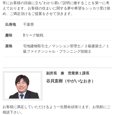
を探
常にお客様の目線に立ち"わかり易い"説明に徹することを第一に考
本社地
ニュース
沿革
えております。お客様の住まいに関する夢や希望をシッカリ受け留
す
売却
会員ページ
図
リリース
め、ご満足頂けるご提案をさせて頂きます。
投
時手
事業
資
取り
用物
会社案内
出身地
千葉県
閉じる
用
金額
件を
（電子ブ
趣味
Bリーグ観戦
物
試算
探す
ック版）
件
資格
宅地建物取引士／マンション管理士／２級建築士／１
を
級ファイナンシャル・プランニング技能士
売却向け
周辺相場
住まい1プ
探
サービス
検索
ラス（お
す
役立ちコ
副所長 兼 営業第１課長
ラム）
谷貝直樹（やがいなおき）
購入向け
住宅ロー
住まい1プ
住まいと
売却ガイ
サービス
ンシミュ
ラス（お
暮らしの
ド
レーショ
役立ちコ
税金の本
ン
ラム）
お客様に満足していただけるよう一生懸命頑張ります。お気軽にご
（電子ブ
相談下さい。