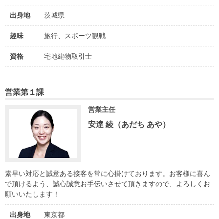
住まいと
ック）
購入ガイ
暮らしの
ド
出身地
茨城県
税金の本
趣味
旅行、スポーツ観戦
（電子ブ
ック）
資格
宅地建物取引士
営業第１課
営業主任
安達 綾（あだち あや）
素早い対応と誠意ある接客を常に心掛けております。お客様に喜ん
で頂けるよう、誠心誠意お手伝いさせて頂きますので、よろしくお
願いいたします！
出身地
東京都