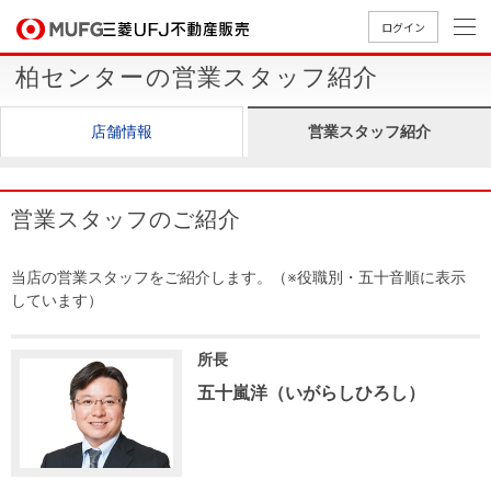
ログイン
柏センターの営業スタッフ紹介
買いたい
店舗情報
営業スタッフ紹介
売りたい
店舗案内
営業スタッフのご紹介
買いたいTOP
売りたいTOP
店舗案内TOP
会社情報TOP
採用情報TOP
当店の営業スタッフをご紹介します。（※役職別・五十音順に表示
会社情報
しています）
採用情報
店舗のご
ごあいさ
新卒採用
店舗のご
会社概
キャリア
店舗のご
MUFG
中古
無
新
売
A
所長
案内（首
つ
情報
案内（名
要
採用情報
案内（関
Way
マン
料
築・
却
五十嵐洋（いがらしひろし）
都圏）
古屋）
西）
法人のお客さま
ショ
査
中古
相
経営ビジ
役員一
組織図
ンを
定
一戸
談
ョン
覧
探す
建て
提携企業にお勤めの方