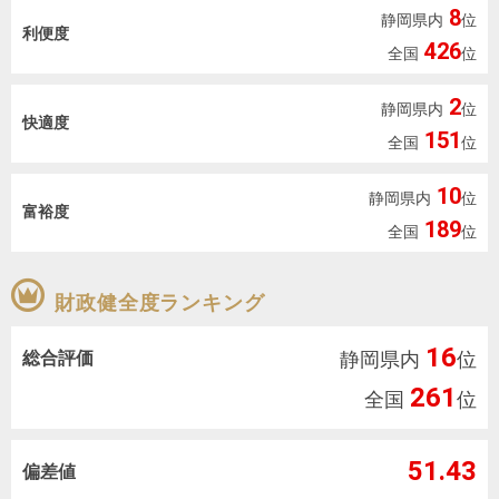
を探
8
静岡県内
位
本社地
ニュース
沿革
利便度
す
売却
426
会員ページ
図
リリース
全国
位
投
時手
事業
資
取り
用物
2
会社案内
静岡県内
位
快適度
閉じる
用
金額
件を
（電子ブ
151
全国
位
物
試算
探す
ック版）
件
10
静岡県内
位
富裕度
を
189
全国
位
売却向け
周辺相場
住まい1プ
探
サービス
検索
ラス（お
す
役立ちコ
財政健全度ランキング
ラム）
16
総合評価
購入向け
住宅ロー
静岡県内
住まい1プ
位
住まいと
売却ガイ
サービス
ンシミュ
ラス（お
261
全国
位
暮らしの
ド
レーショ
役立ちコ
税金の本
ン
ラム）
51.43
（電子ブ
偏差値