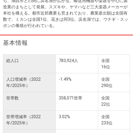
ち、湖西市との間に浜名湖が広がる。輸送用機器や楽器を中心に製
造業のまちとして発展。スズキや、ヤマハなど三大楽器メーカーが
本社を構える。都市近郊農業も営まれており、農業産出額は全国有
数で、ミカンは全国1位、花きは同3位。浜名湖では、ウナギ・スッ
ポンの養殖が行われている。
基本情報
総人口
783,924人
全国
16位
人口増減率（2022
-1.49%
全国
年/2025年）
290位
世帯数
358,071世帯
全国
22位
世帯増減率（2022
3.02%
全国
年/2025年）
233位