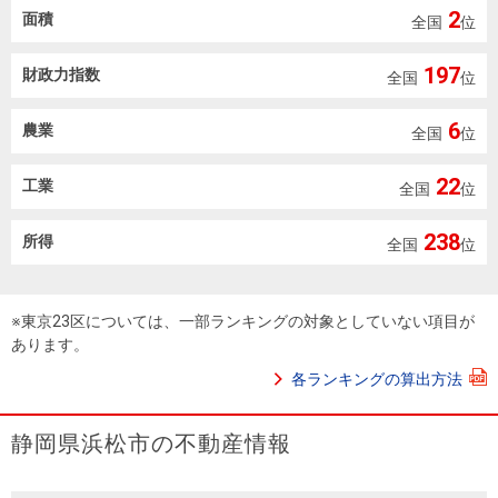
2
面積
全国
位
197
財政力指数
全国
位
6
農業
全国
位
22
工業
全国
位
238
所得
全国
位
※東京23区については、一部ランキングの対象としていない項目が
あります。
各ランキングの算出方法
静岡県浜松市の不動産情報