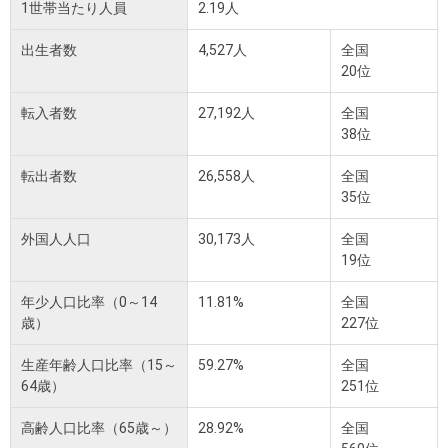
1世帯当たり人員
2.19人
出生者数
4,527人
全国
20位
転入者数
27,192人
全国
38位
転出者数
26,558人
全国
35位
外国人人口
30,173人
全国
19位
年少人口比率（0～14
11.81%
全国
歳）
227位
生産年齢人口比率（15～
59.27%
全国
64歳）
251位
高齢人口比率（65歳～）
28.92%
全国