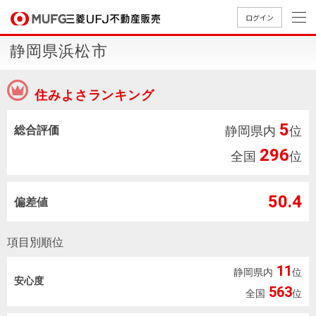
ログイン
静岡県浜松市
買いたい
住みよさランキング
売りたい
5
総合評価
静岡県内
位
店舗案内
296
買いたいTOP
売りたいTOP
店舗案内TOP
会社情報TOP
採用情報TOP
全国
位
会社情報
50.4
偏差値
採用情報
店舗のご
ごあいさ
新卒採用
店舗のご
会社概
キャリア
店舗のご
MUFG
中古
無
新
売
A
項目別順位
案内（首
つ
情報
案内（名
要
採用情報
案内（関
Way
マン
料
築・
却
都圏）
古屋）
西）
法人のお客さま
ショ
査
中古
相
11
静岡県内
位
経営ビジ
役員一
安心度
組織図
ンを
定
一戸
談
563
全国
位
ョン
覧
探す
建て
提携企業にお勤めの方