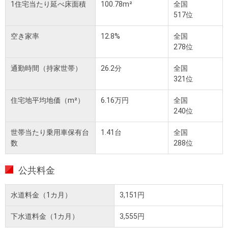
1住宅当たり延べ床面積
100.78m²
全国
517位
空き家率
12.8%
全国
278位
通勤時間（持家世帯）
26.2分
全国
321位
住宅地平均地価（m²）
6.16万円
全国
240位
世帯当たり乗用車保有台
1.41台
全国
数
288位
公共料金
水道料金（1カ月）
3,151円
下水道料金（1カ月）
3,555円