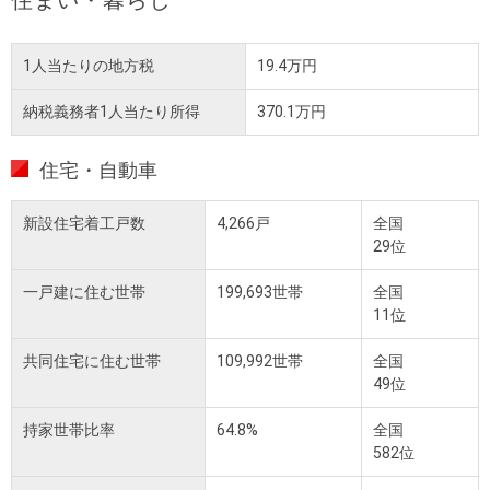
住まい・暮らし
1人当たりの地方税
19.4万円
納税義務者1人当たり所得
370.1万円
住宅・自動車
新設住宅着工戸数
4,266戸
全国
29位
一戸建に住む世帯
199,693世帯
全国
11位
共同住宅に住む世帯
109,992世帯
全国
49位
持家世帯比率
64.8%
全国
582位