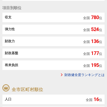
住まいと
ック）
購入ガイ
暮らしの
ド
項目別順位
税金の本
780
収支
全国
位
（電子ブ
ック）
524
弾力性
全国
位
136
財政力
全国
位
177
財政基盤
全国
位
195
将来負担
全国
位
財政健全度ランキングとは
全市区町村順位
16
人口
全国
位