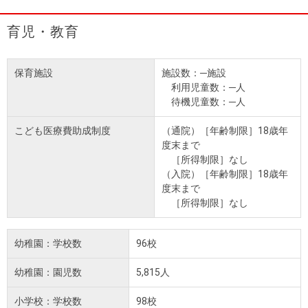
育児・教育
保育施設
施設数：─施設
利用児童数：─人
待機児童数：─人
こども医療費助成制度
（通院）［年齢制限］18歳年
度末まで
［所得制限］なし
（入院）［年齢制限］18歳年
度末まで
［所得制限］なし
幼稚園：学校数
96校
幼稚園：園児数
5,815人
小学校：学校数
98校