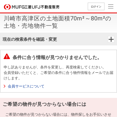
ログイン
川崎市高津区の土地面積70m²～80m²の
買いたい
土地・売地物件一覧
売りたい
現在の検索条件を確認・変更
店舗案内
買いたいTOP
売りたいTOP
店舗案内TOP
会社情報TOP
採用情報TOP
条件に合う情報が見つかりませんでした。
会社情報
申し訳ありませんが、条件を変更し、再度検索してください。
会員登録いただくと、ご希望の条件に合う物件情報をメールでお届
けします。
採用情報
店舗のご
ごあいさ
新卒採用
店舗のご
会社概
キャリア
店舗のご
MUFG
中古
無
新
売
A
会員サービスについて
案内（首
つ
情報
案内（名
要
採用情報
案内（関
Way
マン
料
築・
却
都圏）
古屋）
西）
法人のお客さま
ショ
査
中古
相
経営ビジ
役員一
ご希望の物件が見つからない場合には
組織図
ンを
定
一戸
談
ョン
覧
探す
建て
提携企業にお勤めの方
ご希望の物件が見つからない場合には、物件探しをお手伝いさせ