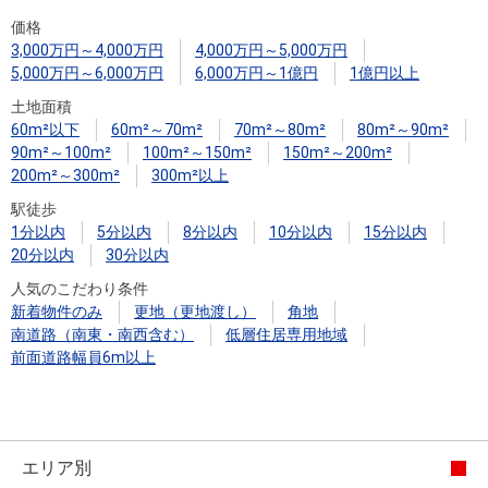
住まいと
ック）
購入ガイ
価格
暮らしの
ド
3,000万円～4,000万円
4,000万円～5,000万円
税金の本
5,000万円～6,000万円
6,000万円～1億円
1億円以上
（電子ブ
土地面積
ック）
60m²以下
60m²～70m²
70m²～80m²
80m²～90m²
90m²～100m²
100m²～150m²
150m²～200m²
200m²～300m²
300m²以上
駅徒歩
1分以内
5分以内
8分以内
10分以内
15分以内
20分以内
30分以内
人気のこだわり条件
新着物件のみ
更地（更地渡し）
角地
南道路（南東・南西含む）
低層住居専用地域
前面道路幅員6m以上
エリア別