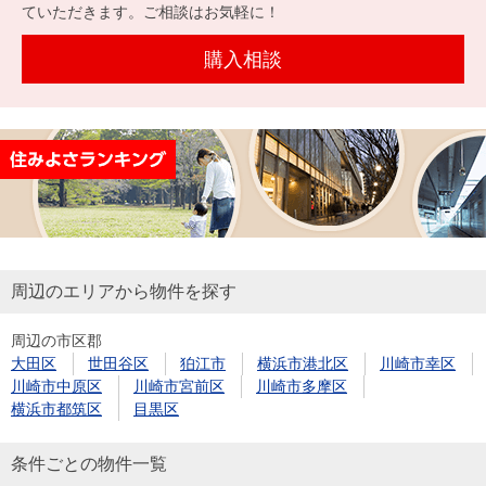
を探
ていただきます。ご相談はお気軽に！
本社地
ニュース
沿革
す
売却
会員ページ
図
リリース
購入相談
投
時手
事業
資
取り
用物
会社案内
閉じる
用
金額
件を
（電子ブ
物
試算
探す
ック版）
件
を
売却向け
周辺相場
住まい1プ
探
サービス
検索
ラス（お
す
役立ちコ
周辺のエリアから物件を探す
ラム）
周辺の市区郡
購入向け
住宅ロー
住まい1プ
大田区
世田谷区
狛江市
横浜市港北区
川崎市幸区
住まいと
売却ガイ
サービス
ンシミュ
ラス（お
川崎市中原区
川崎市宮前区
川崎市多摩区
暮らしの
ド
レーショ
役立ちコ
横浜市都筑区
目黒区
税金の本
ン
ラム）
（電子ブ
条件ごとの物件一覧