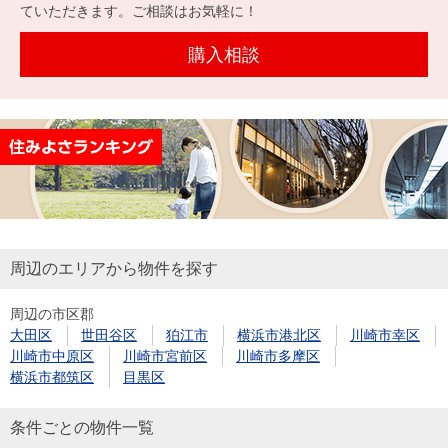
を探
ていただきます。ご相談はお気軽に！
本社地
ニュース
沿革
す
売却
会員ページ
図
リリース
購入相談
投
時手
事業
資
取り
用物
会社案内
閉じる
用
金額
件を
（電子ブ
物
試算
探す
ック版）
件
を
売却向け
周辺相場
住まい1プ
探
サービス
検索
ラス（お
す
役立ちコ
周辺のエリアから物件を探す
ラム）
周辺の市区郡
購入向け
住宅ロー
住まい1プ
大田区
世田谷区
狛江市
横浜市港北区
川崎市幸区
住まいと
売却ガイ
サービス
ンシミュ
ラス（お
川崎市中原区
川崎市宮前区
川崎市多摩区
暮らしの
ド
レーショ
役立ちコ
横浜市都筑区
目黒区
税金の本
ン
ラム）
（電子ブ
条件ごとの物件一覧