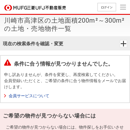
ログイン
川崎市高津区の土地面積200m²～300m²
買いたい
の土地・売地物件一覧
売りたい
現在の検索条件を確認・変更
店舗案内
買いたいTOP
売りたいTOP
店舗案内TOP
会社情報TOP
採用情報TOP
条件に合う情報が見つかりませんでした。
会社情報
申し訳ありませんが、条件を変更し、再度検索してください。
会員登録いただくと、ご希望の条件に合う物件情報をメールでお届
けします。
採用情報
店舗のご
ごあいさ
新卒採用
店舗のご
会社概
キャリア
店舗のご
MUFG
中古
無
新
売
A
会員サービスについて
案内（首
つ
情報
案内（名
要
採用情報
案内（関
Way
マン
料
築・
却
都圏）
古屋）
西）
法人のお客さま
ショ
査
中古
相
経営ビジ
役員一
ご希望の物件が見つからない場合には
組織図
ンを
定
一戸
談
ョン
覧
探す
建て
提携企業にお勤めの方
ご希望の物件が見つからない場合には、物件探しをお手伝いさせ