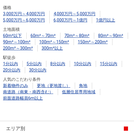
住まいと
ック）
購入ガイ
価格
暮らしの
ド
3,000万円～4,000万円
4,000万円～5,000万円
税金の本
5,000万円～6,000万円
6,000万円～1億円
1億円以上
（電子ブ
土地面積
ック）
60m²以下
60m²～70m²
70m²～80m²
80m²～90m²
90m²～100m²
100m²～150m²
150m²～200m²
200m²～300m²
300m²以上
駅徒歩
1分以内
5分以内
8分以内
10分以内
15分以内
20分以内
30分以内
人気のこだわり条件
新着物件のみ
更地（更地渡し）
角地
南道路（南東・南西含む）
低層住居専用地域
前面道路幅員6m以上
エリア別