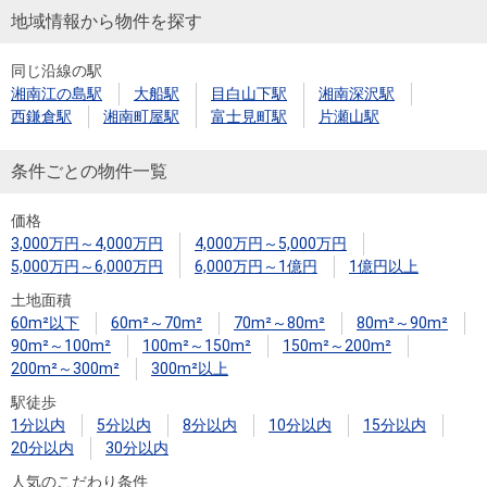
地域情報から物件を探す
同じ沿線の駅
湘南江の島駅
大船駅
目白山下駅
湘南深沢駅
西鎌倉駅
湘南町屋駅
富士見町駅
片瀬山駅
条件ごとの物件一覧
価格
3,000万円～4,000万円
4,000万円～5,000万円
5,000万円～6,000万円
6,000万円～1億円
1億円以上
土地面積
60m²以下
60m²～70m²
70m²～80m²
80m²～90m²
90m²～100m²
100m²～150m²
150m²～200m²
200m²～300m²
300m²以上
駅徒歩
1分以内
5分以内
8分以内
10分以内
15分以内
20分以内
30分以内
人気のこだわり条件