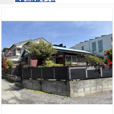
を探
本社地
ニュース
沿革
す
売却
会員ページ
図
リリース
投
時手
事業
資
取り
用物
会社案内
閉じる
用
金額
件を
（電子ブ
物
試算
探す
ック版）
件
を
売却向け
周辺相場
住まい1プ
探
サービス
検索
ラス（お
す
役立ちコ
ラム）
購入向け
住宅ロー
住まい1プ
住まいと
売却ガイ
サービス
ンシミュ
ラス（お
暮らしの
ド
レーショ
役立ちコ
税金の本
ン
ラム）
（電子ブ