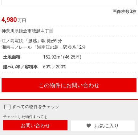
住まいと
ック）
購入ガイ
暮らしの
ド
画像枚数3枚
税金の本
4,980
万円
（電子ブ
神奈川県鎌倉市腰越４丁目
ック）
江ノ島電鉄 「腰越」駅 徒歩9分
湘南モノレール 「湘南江の島」駅 徒歩12分
土地面積
152.92m² (46.25坪)
建ぺい率／容積率
60%／200%
この物件にお問い合わせ
すべての物件をチェック
チェックした
物件すべてを
お問い合わせ
お気に入り