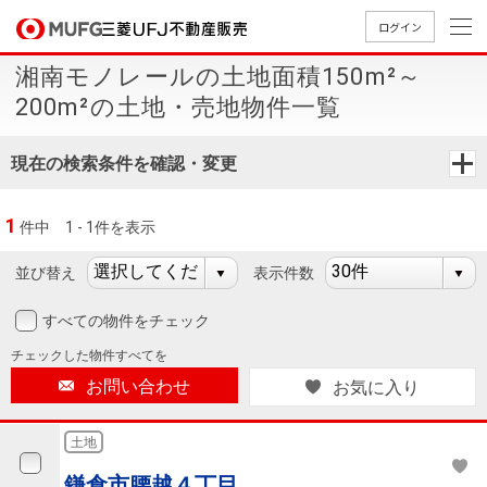
ログイン
湘南モノレールの土地面積150m²～
買いたい
200m²の土地・売地物件一覧
売りたい
現在の検索条件を確認・変更
店舗案内
1
件中
1 - 1件を表示
買いたいTOP
売りたいTOP
店舗案内TOP
会社情報TOP
採用情報TOP
並び替え
表示件数
会社情報
すべての物件をチェック
採用情報
店舗のご
ごあいさ
新卒採用
店舗のご
会社概
キャリア
店舗のご
MUFG
中古
無
新
売
A
チェックした
物件すべてを
案内（首
つ
情報
案内（名
要
採用情報
案内（関
Way
マン
料
築・
却
お問い合わせ
お気に入り
都圏）
古屋）
西）
法人のお客さま
ショ
査
中古
相
経営ビジ
役員一
組織図
ンを
定
一戸
談
土地
ョン
覧
探す
建て
提携企業にお勤めの方
鎌倉市腰越４丁目