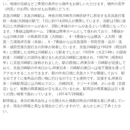
い。地域や沿線などご希望の条件から物件をお探しいただけます。物件の見学
（内見）のお問い合わせもお気軽にどうぞ。
京急川崎駅
：京急川崎駅は、神奈川県川崎市川崎区砂子に所在する京浜急行電
鉄・本線/大師線の駅で、1日に約114,000人が乗降しています。当駅は1階に改
札口と大師線のホームがあり、2階に本線のホームがあるという構造になってい
ます。1番線は臨時ホーム、2番線は降車ホームとして使われており、3番線か
らは川崎大師・小島新田方面（大師線）、4・5番線からは横浜・上大岡・浦
賀・三浦海岸方面（本線）、6・7番線からは京急蒲田・羽田空港・品川・浅
草・成田空港方面行きの列車が発着しています。京急川崎駅は1902年（明治35
年）に開業した当時は川崎駅という駅名でしたが、1925年（大正14年）の国有
鉄道・川崎駅との混同を避けるため京浜川崎駅に改称され、1987年（昭和62
年）に京急川崎駅に改称されました。駅の西側にJR東日本・川崎駅が近接して
おり、京急川崎駅の中央口からJR東日本・川崎駅の東口へは地下通路を通って
アクセスすることができます。駅の中央口側に京急ストアが隣接しており、駅
を出てすぐに食料品の買い物に行けるのでとても便利です。近接するJR東日
本・川崎駅周辺には川崎ルフロン、川崎DICE、ラゾーナ川崎、さいか屋（百貨
店）など、複数の商業施設が立ち並んでいるため、駅周辺や商業施設は日々多
くの買い物客で賑わっています。（2014/7/28掲載）
駅情報は、表示灯株式会社より公開された掲載日時点の情報を基に作成してい
ます。現在の情報と異なる場合がございますので、あらかじめご了承くださ
い。