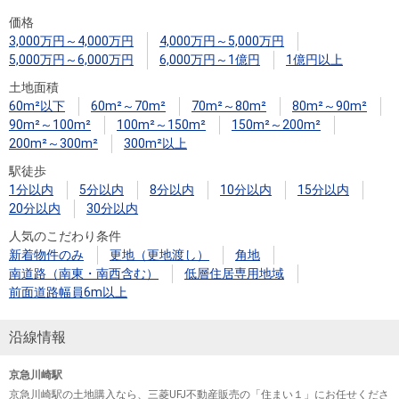
住まいと
ック）
購入ガイ
価格
暮らしの
ド
3,000万円～4,000万円
4,000万円～5,000万円
税金の本
5,000万円～6,000万円
6,000万円～1億円
1億円以上
（電子ブ
土地面積
ック）
60m²以下
60m²～70m²
70m²～80m²
80m²～90m²
90m²～100m²
100m²～150m²
150m²～200m²
200m²～300m²
300m²以上
駅徒歩
1分以内
5分以内
8分以内
10分以内
15分以内
20分以内
30分以内
人気のこだわり条件
新着物件のみ
更地（更地渡し）
角地
南道路（南東・南西含む）
低層住居専用地域
前面道路幅員6m以上
沿線情報
京急川崎駅
京急川崎駅の土地購入なら、三菱UFJ不動産販売の「住まい１」にお任せくださ