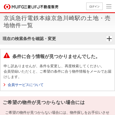
ログイン
京浜急行電鉄本線京急川崎駅の土地・売
買いたい
地物件一覧
売りたい
現在の検索条件を確認・変更
店舗案内
買いたいTOP
売りたいTOP
店舗案内TOP
会社情報TOP
採用情報TOP
条件に合う情報が見つかりませんでした。
会社情報
申し訳ありませんが、条件を変更し、再度検索してください。
会員登録いただくと、ご希望の条件に合う物件情報をメールでお届
けします。
採用情報
店舗のご
ごあいさ
新卒採用
店舗のご
会社概
キャリア
店舗のご
MUFG
中古
無
新
売
A
会員サービスについて
案内（首
つ
情報
案内（名
要
採用情報
案内（関
Way
マン
料
築・
却
都圏）
古屋）
西）
法人のお客さま
ショ
査
中古
相
経営ビジ
役員一
ご希望の物件が見つからない場合には
組織図
ンを
定
一戸
談
ョン
覧
探す
建て
提携企業にお勤めの方
ご希望の物件が見つからない場合には、物件探しをお手伝いさせ