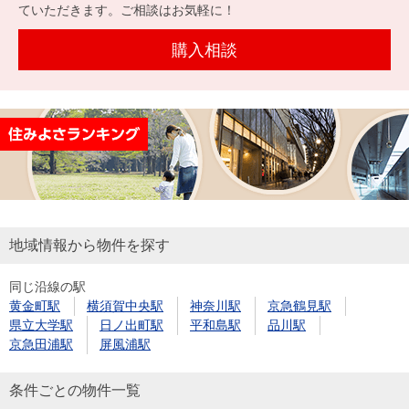
を探
ていただきます。ご相談はお気軽に！
本社地
ニュース
沿革
す
売却
会員ページ
図
リリース
購入相談
投
時手
事業
資
取り
用物
会社案内
閉じる
用
金額
件を
（電子ブ
物
試算
探す
ック版）
件
を
売却向け
周辺相場
住まい1プ
探
サービス
検索
ラス（お
す
役立ちコ
地域情報から物件を探す
ラム）
同じ沿線の駅
購入向け
住宅ロー
住まい1プ
黄金町駅
横須賀中央駅
神奈川駅
京急鶴見駅
住まいと
売却ガイ
サービス
ンシミュ
ラス（お
県立大学駅
日ノ出町駅
平和島駅
品川駅
暮らしの
ド
レーショ
役立ちコ
京急田浦駅
屏風浦駅
税金の本
ン
ラム）
（電子ブ
条件ごとの物件一覧