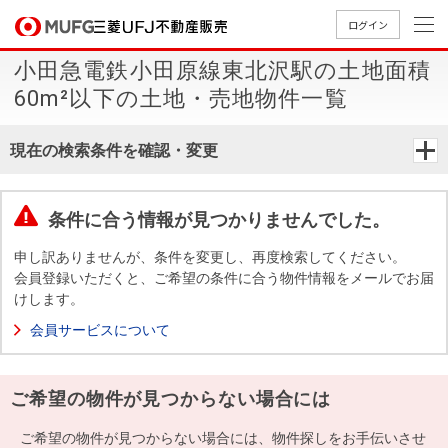
ログイン
小田急電鉄小田原線東北沢駅の土地面積
買いたい
60m²以下の土地・売地物件一覧
売りたい
現在の検索条件を確認・変更
店舗案内
買いたいTOP
売りたいTOP
店舗案内TOP
会社情報TOP
採用情報TOP
条件に合う情報が見つかりませんでした。
会社情報
申し訳ありませんが、条件を変更し、再度検索してください。
会員登録いただくと、ご希望の条件に合う物件情報をメールでお届
けします。
採用情報
店舗のご
ごあいさ
新卒採用
店舗のご
会社概
キャリア
店舗のご
MUFG
中古
無
新
売
A
会員サービスについて
案内（首
つ
情報
案内（名
要
採用情報
案内（関
Way
マン
料
築・
却
都圏）
古屋）
西）
法人のお客さま
ショ
査
中古
相
経営ビジ
役員一
ご希望の物件が見つからない場合には
組織図
ンを
定
一戸
談
ョン
覧
探す
建て
提携企業にお勤めの方
ご希望の物件が見つからない場合には、物件探しをお手伝いさせ