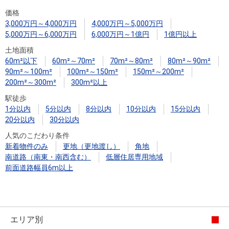
住まいと
ック）
購入ガイ
価格
暮らしの
ド
3,000万円～4,000万円
4,000万円～5,000万円
税金の本
5,000万円～6,000万円
6,000万円～1億円
1億円以上
（電子ブ
土地面積
ック）
60m²以下
60m²～70m²
70m²～80m²
80m²～90m²
90m²～100m²
100m²～150m²
150m²～200m²
200m²～300m²
300m²以上
駅徒歩
1分以内
5分以内
8分以内
10分以内
15分以内
20分以内
30分以内
人気のこだわり条件
新着物件のみ
更地（更地渡し）
角地
南道路（南東・南西含む）
低層住居専用地域
前面道路幅員6m以上
エリア別