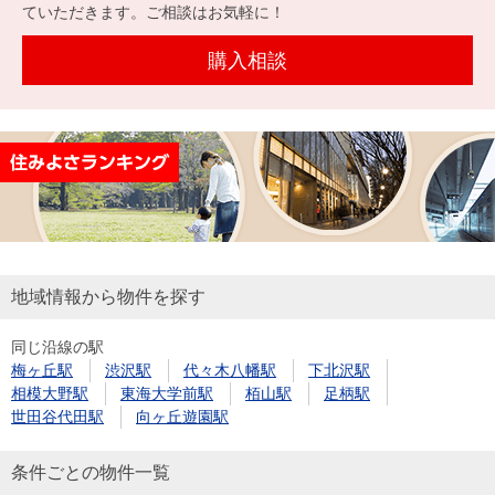
を探
ていただきます。ご相談はお気軽に！
本社地
ニュース
沿革
す
売却
会員ページ
図
リリース
購入相談
投
時手
事業
資
取り
用物
会社案内
閉じる
用
金額
件を
（電子ブ
物
試算
探す
ック版）
件
を
売却向け
周辺相場
住まい1プ
探
サービス
検索
ラス（お
す
役立ちコ
地域情報から物件を探す
ラム）
同じ沿線の駅
購入向け
住宅ロー
住まい1プ
梅ヶ丘駅
渋沢駅
代々木八幡駅
下北沢駅
住まいと
売却ガイ
サービス
ンシミュ
ラス（お
相模大野駅
東海大学前駅
栢山駅
足柄駅
暮らしの
ド
レーショ
役立ちコ
世田谷代田駅
向ヶ丘遊園駅
税金の本
ン
ラム）
（電子ブ
条件ごとの物件一覧