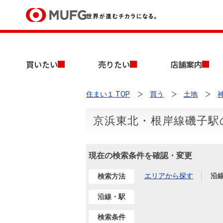
買いたい
買いたい
売りたい
店舗案内
売りたい
住まい１ TOP
買う
土地
店舗案内
買いたいTOP
売りたいTOP
店舗案内TOP
会社情報TOP
採用情報TOP
京浜東北・根岸線磯子駅
会社情報
現在の検索条件を確認・変更
採用情報
店舗のご案内（首都圏）
ごあいさつ
新卒採用情報
中古マンションを探す
無料査定
エリアから探す
沿
検索方法
法人のお客さま
経営ビジョン
沿線・駅
投資用物件を探す
売却時手取り金額試算
提携企業にお勤めの方
検索条件