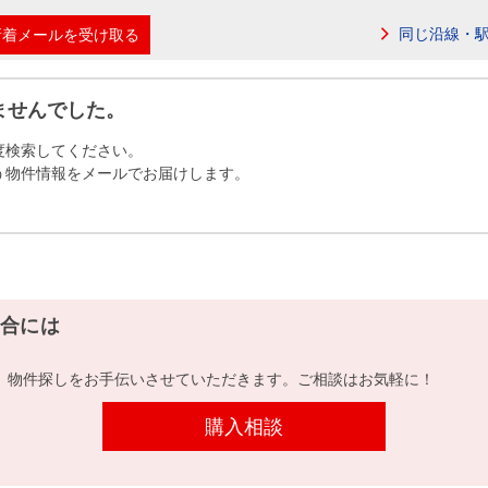
本社地図
同じ沿線・
新着メールを受け取る
住宅ローンシミュレーション
周辺相場検索
ませんでした。
度検索してください。
購入ガイド
売却ガイド
う物件情報をメールでお届けします。
合には
、物件探しをお手伝いさせていただきます。ご相談はお気軽に！
購入相談