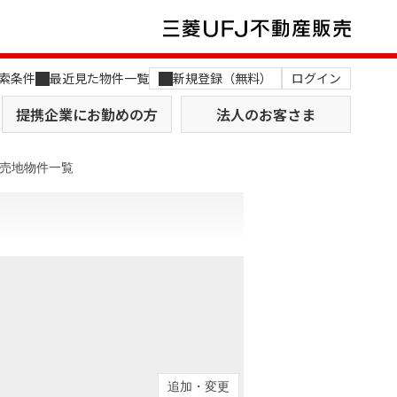
索条件
最近見た物件一覧
新規登録（無料）
ログイン
提携企業にお勤めの方
法人のお客さま
売地物件一覧
店舗のご案内（関西）
MUFG Way
土地を探す
AI不動産査定
役員一覧
おすすめ物件から探す
追加・変更