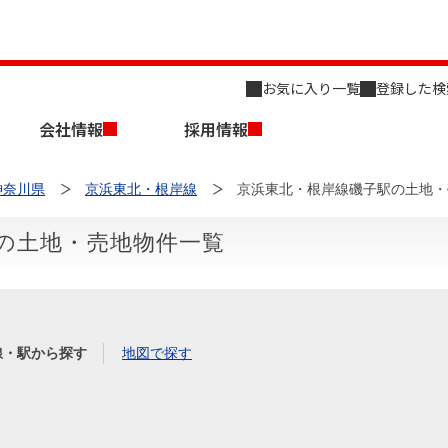
お気に入り一覧
登録した検
会社情報
採用情報
神奈川県
京浜東北・根岸線
京浜東北・根岸線磯子駅の土地・
の土地・売地物件一覧
店舗のご案内（名古屋）
会社概要
キャリア採用情報
新築・中古一戸建てを探す
売却相談
線・駅から探す
地図で探す
組織図
事業用物件を探す