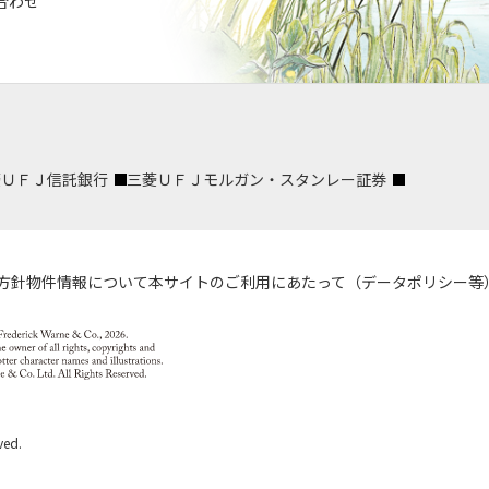
合わせ
菱ＵＦＪ信託銀行
三菱ＵＦＪモルガン・スタンレー証券
方針
物件情報について
本サイトのご利用にあたって（データポリシー等
ved.