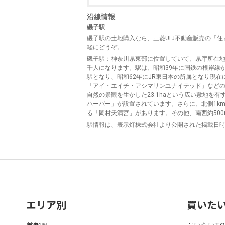
沿線情報
磯子駅
磯子駅の土地購入なら、三菱UFJ不動産販売の「
軽にどうぞ。
磯子駅
：神奈川県東部に位置していて、県庁所在地
千人になります。駅は、昭和39年に国鉄の根岸線
駅となり、昭和62年にJR東日本の所属となり現在
「アイ・エイチ・アシマリンユナイテッド」などの
自然の景観を生かした23.1haという広い敷地
ハーバー」が設置されています。さらに、北側1k
る「岡村天満宮」があります。その他、南西約500m
駅情報は、表示灯株式会社より公開された掲載日
エリア別
買いた