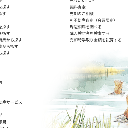
P
売りたいTOP
を探す
無料査定
探す
売却のご相談
AI不動産査定（会員限定）
を探す
周辺相場を調べる
を探す
購入検討者を検索する
特集から探す
売却時手取り金額を試算する
集から探す
ら探す
内
動産サービス
プ
意見