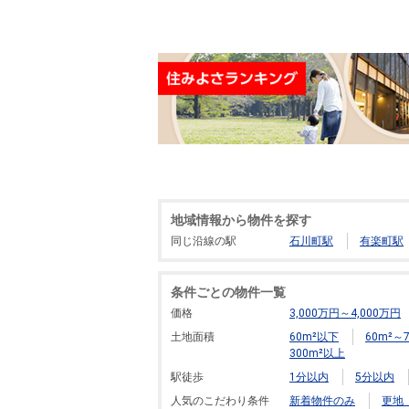
地域情報から物件を探す
同じ沿線の駅
石川町駅
有楽町駅
条件ごとの物件一覧
価格
3,000万円～4,000万円
土地面積
60m²以下
60m²～7
300m²以上
駅徒歩
1分以内
5分以内
人気のこだわり条件
新着物件のみ
更地