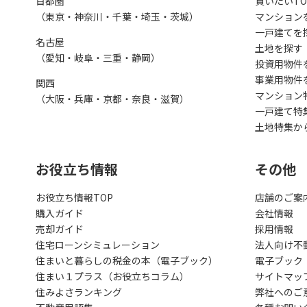
首都圏
買いたいTO
（東京・神奈川・千葉・埼玉・茨城）
マンション
一戸建てを
名古屋
土地を探す
（愛知・岐阜・三重・静岡）
投資用物件
事業用物件
関西
マンション
（大阪・兵庫・京都・奈良・滋賀）
一戸建て特
土地特集か
お役立ち情報
その他
お役立ち情報TOP
店舗のご案
購入ガイド
会社情報
売却ガイド
採用情報
住宅ローンシミュレーション
法人向け不
住まいと暮らしの税金の本（電子ブック）
電子ブック
住まい１プラス（お役立ちコラム）
サイトマッ
住みよさランキング
弊社へのご