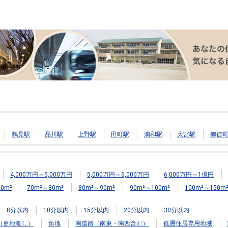
鶴見駅
品川駅
上野駅
田町駅
浦和駅
大宮駅
御徒
4,000万円～5,000万円
5,000万円～6,000万円
6,000万円～1億円
0m²
70m²～80m²
80m²～90m²
90m²～100m²
100m²～150m
8分以内
10分以内
15分以内
20分以内
30分以内
（更地渡し）
角地
南道路（南東・南西含む）
低層住居専用地域