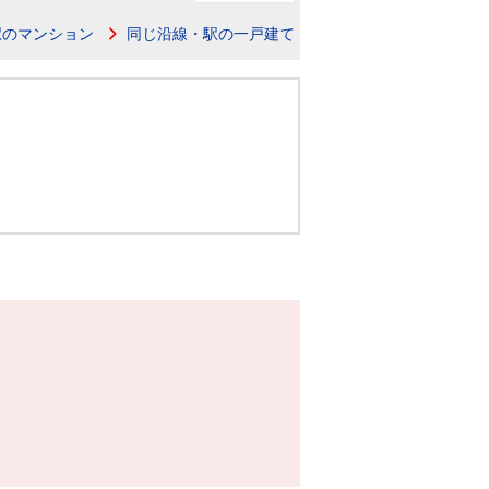
ニュースリリース
駅のマンション
同じ沿線・駅の一戸建て
住まい1プラス（お役立ちコラム）
住まい1プラス（お役立ちコラム）
閉じる