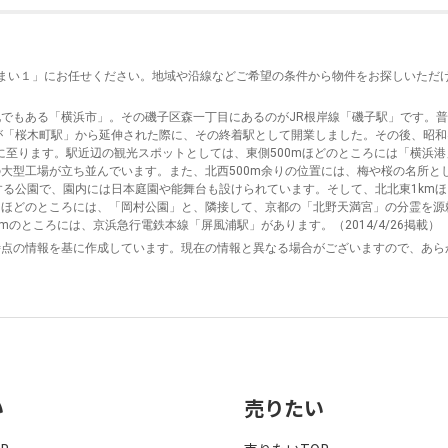
住まい１」にお任せください。地域や沿線などご希望の条件から物件をお探しいただ
でもある「横浜市」。その磯子区森一丁目にあるのがJR根岸線「磯子駅」です。普
が「桜木町駅」から延伸された際に、その終着駅として開業しました。その後、昭和
に至ります。駅近辺の観光スポットとしては、東側500mほどのところには「横浜港
大型工場が立ち並んでいます。また、北西500m余りの位置には、梅や桜の名所と
を有する公園で、園内には日本庭園や能舞台も設けられています。そして、北北東1km
mほどのところには、「岡村公園」と、隣接して、京都の「北野天満宮」の分霊を
のところには、京浜急行電鉄本線「屏風浦駅」があります。（2014/4/26掲載）
時点の情報を基に作成しています。現在の情報と異なる場合がございますので、あら
い
売りたい