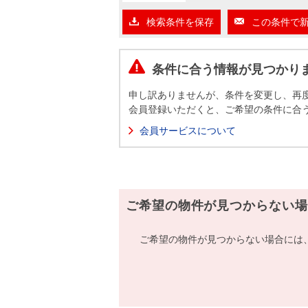
沿革
検索条件を保存
この条件で
会員ページ
会社案内（電子ブック版）
購入向けサービス
売却向けサービス
条件に合う情報が見つかり
申し訳ありませんが、条件を変更し、再
住まいと暮らしの税金の本（電子ブック）
住まいと暮らしの税金の本（電子ブック）
会員登録いただくと、ご希望の条件に合
会員サービスについて
ご希望の物件が見つからない場
ご希望の物件が見つからない場合には