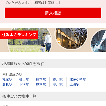
を探
ていただきます。ご相談はお気軽に！
本社地
ニュース
沿革
す
売却
会員ページ
図
リリース
購入相談
投
時手
事業
資
取り
用物
会社案内
閉じる
用
金額
件を
（電子ブ
物
試算
探す
ック版）
件
を
売却向け
周辺相場
住まい1プ
探
サービス
検索
ラス（お
す
役立ちコ
地域情報から物件を探す
ラム）
同じ沿線の駅
購入向け
住宅ロー
住まい1プ
社家駅
番田駅
橋本駅
香川駅
北茅ケ崎駅
住まいと
売却ガイ
サービス
ンシミュ
ラス（お
倉見駅
下溝駅
厚木駅
寒川駅
上溝駅
暮らしの
ド
レーショ
役立ちコ
税金の本
ン
ラム）
条件ごとの物件一覧
（電子ブ