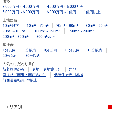
住まいと
ック）
購入ガイ
価格
3,000万円～4,000万円
4,000万円～5,000万円
暮らしの
ド
5,000万円～6,000万円
6,000万円～1億円
1億円以上
税金の本
土地面積
（電子ブ
60m²以下
60m²～70m²
70m²～80m²
80m²～90m²
ック）
90m²～100m²
100m²～150m²
150m²～200m²
200m²～300m²
300m²以上
駅徒歩
1分以内
5分以内
8分以内
10分以内
15分以内
20分以内
30分以内
人気のこだわり条件
新着物件のみ
更地（更地渡し）
角地
南道路（南東・南西含む）
低層住居専用地域
前面道路幅員6m以上
エリア別