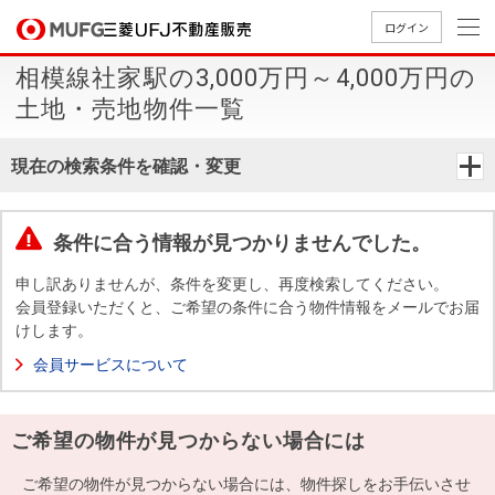
ログイン
相模線社家駅の3,000万円～4,000万円の
買いたい
土地・売地物件一覧
売りたい
現在の検索条件を確認・変更
店舗案内
買いたいTOP
売りたいTOP
店舗案内TOP
会社情報TOP
採用情報TOP
条件に合う情報が見つかりませんでした。
会社情報
申し訳ありませんが、条件を変更し、再度検索してください。
会員登録いただくと、ご希望の条件に合う物件情報をメールでお届
けします。
採用情報
店舗のご
ごあいさ
新卒採用
店舗のご
会社概
キャリア
店舗のご
MUFG
中古
無
新
売
A
会員サービスについて
案内（首
つ
情報
案内（名
要
採用情報
案内（関
Way
マン
料
築・
却
都圏）
古屋）
西）
法人のお客さま
ショ
査
中古
相
経営ビジ
役員一
ご希望の物件が見つからない場合には
組織図
ンを
定
一戸
談
ョン
覧
探す
建て
提携企業にお勤めの方
ご希望の物件が見つからない場合には、物件探しをお手伝いさせ