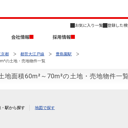
お気に入り一覧
登録した検
会社情報
採用情報
東京都
都営大江戸線
豊島園駅
0m²の土地・売地物件一覧
地面積60m²～70m²の土地・売地物件一
店舗のご案内（名古屋）
会社概要
キャリア採用情報
新築・中古一戸建てを探す
売却相談
線・駅から探す
地図で探す
組織図
事業用物件を探す