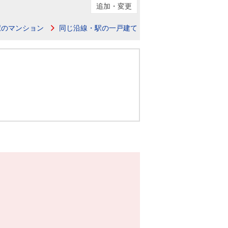
ニュースリリース
追加・変更
駅のマンション
同じ沿線・駅の一戸建て
住まい1プラス（お役立ちコラム）
住まい1プラス（お役立ちコラム）
閉じる