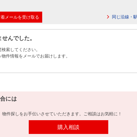
本社地図
同じ沿線・
新着メールを受け取る
住宅ローンシミュレーション
周辺相場検索
ませんでした。
購入ガイド
売却ガイド
度検索してください。
う物件情報をメールでお届けします。
合には
、物件探しをお手伝いさせていただきます。ご相談はお気軽に！
購入相談