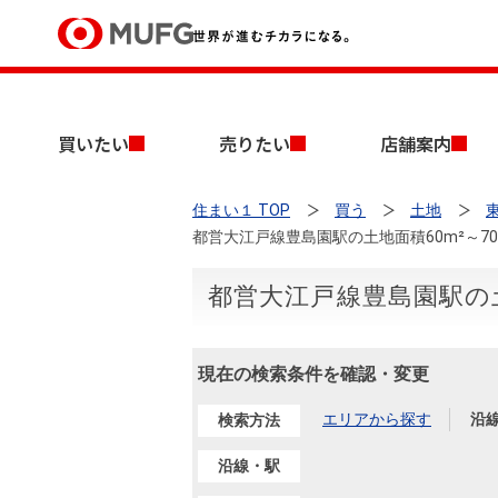
買いたい
買いたい
売りたい
店舗案内
売りたい
住まい１ TOP
買う
土地
店舗案内
都営大江戸線豊島園駅の土地面積60m²～7
買いたいTOP
売りたいTOP
店舗案内TOP
会社情報TOP
採用情報TOP
会社情報
都営大江戸線豊島園駅の土
採用情報
店舗のご案内（首都圏）
ごあいさつ
新卒採用情報
現在の検索条件を確認・変更
中古マンションを探す
無料査定
法人のお客さま
エリアから探す
沿
検索方法
経営ビジョン
沿線・駅
投資用物件を探す
売却時手取り金額試算
提携企業にお勤めの方