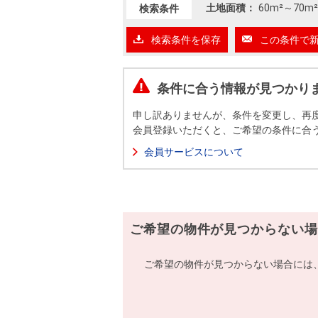
沿革
土地面積：
60m²
～
70m²
検索条件
会員ページ
検索条件を保存
この条件で
会社案内（電子ブック版）
購入向けサービス
売却向けサービス
条件に合う情報が見つかり
住まいと暮らしの税金の本（電子ブック）
住まいと暮らしの税金の本（電子ブック）
申し訳ありませんが、条件を変更し、再
会員登録いただくと、ご希望の条件に合
会員サービスについて
ご希望の物件が見つからない場
ご希望の物件が見つからない場合には