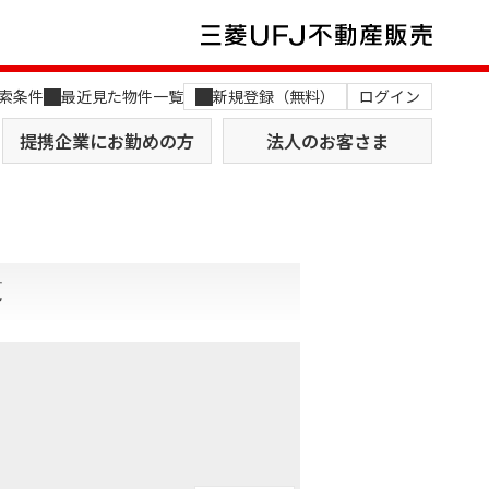
索条件
最近見た物件一覧
新規登録（無料）
ログイン
提携企業にお勤めの方
法人のお客さま
覧
店舗のご案内（関西）
MUFG Way
土地を探す
AI不動産査定
役員一覧
おすすめ物件から探す