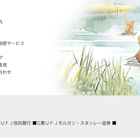
内
動産サービス
プ
意見
合わせ
菱ＵＦＪ信託銀行
三菱ＵＦＪモルガン・スタンレー証券