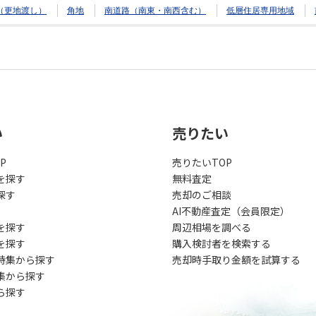
（更地渡し）
角地
南道路（南東・南西含む）
低層住居専用地域
い
売りたい
P
売りたいTOP
を探す
無料査定
探す
売却のご相談
AI不動産査定（会員限定）
を探す
周辺相場を調べる
を探す
購入検討者を検索する
特集から探す
売却時手取り金額を試算する
集から探す
ら探す