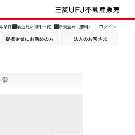
索条件
最近見た物件一覧
新規登録（無料）
ログイン
提携企業にお勤めの方
法人のお客さま
一覧
店舗のご案内（関西）
MUFG Way
土地を探す
AI不動産査定
役員一覧
おすすめ物件から探す