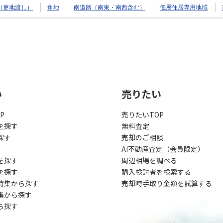
（更地渡し）
角地
南道路（南東・南西含む）
低層住居専用地域
い
売りたい
P
売りたいTOP
を探す
無料査定
探す
売却のご相談
AI不動産査定（会員限定）
を探す
周辺相場を調べる
を探す
購入検討者を検索する
特集から探す
売却時手取り金額を試算する
集から探す
ら探す