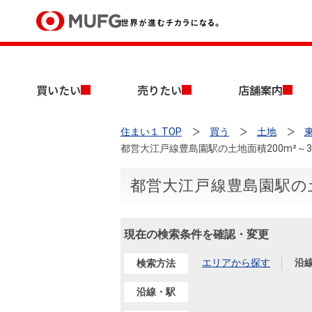
買いたい
買いたい
売りたい
店舗案内
売りたい
住まい１ TOP
買う
土地
店舗案内
都営大江戸線豊島園駅の土地面積200m²～3
買いたいTOP
売りたいTOP
店舗案内TOP
会社情報TOP
採用情報TOP
会社情報
都営大江戸線豊島園駅の土
採用情報
店舗のご案内（首都圏）
ごあいさつ
新卒採用情報
現在の検索条件を確認・変更
中古マンションを探す
無料査定
法人のお客さま
エリアから探す
沿
検索方法
経営ビジョン
沿線・駅
投資用物件を探す
売却時手取り金額試算
提携企業にお勤めの方