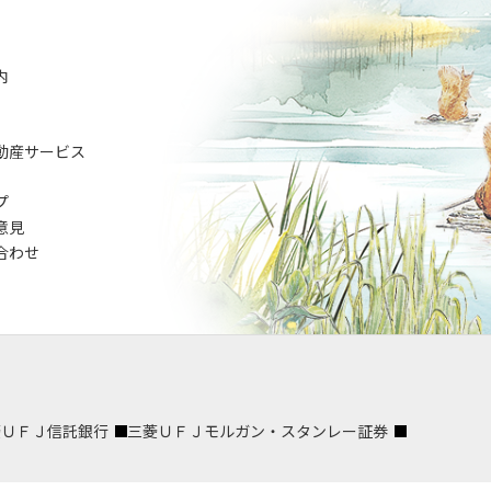
内
動産サービス
プ
意見
合わせ
菱ＵＦＪ信託銀行
三菱ＵＦＪモルガン・スタンレー証券