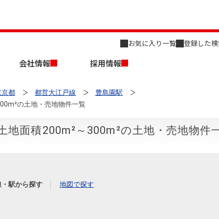
お気に入り一覧
登録した検
会社情報
採用情報
東京都
都営大江戸線
豊島園駅
00m²の土地・売地物件一覧
地面積200m²～300m²の土地・売地物件
店舗のご案内（名古屋）
会社概要
キャリア採用情報
新築・中古一戸建てを探す
売却相談
線・駅から探す
地図で探す
組織図
事業用物件を探す