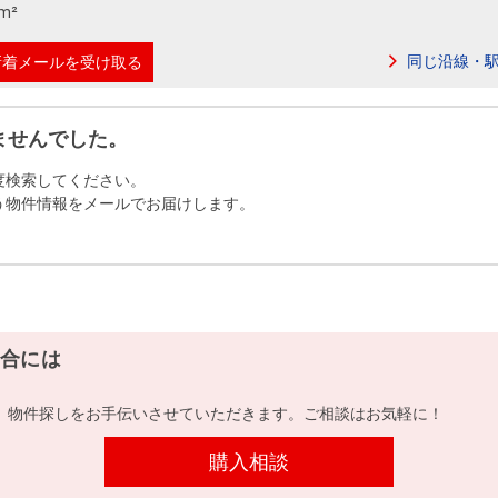
本社地図
m²
同じ沿線・
新着メールを受け取る
住宅ローンシミュレーション
周辺相場検索
ませんでした。
購入ガイド
売却ガイド
度検索してください。
う物件情報をメールでお届けします。
合には
、物件探しをお手伝いさせていただきます。ご相談はお気軽に！
購入相談