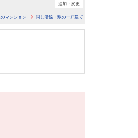
ニュースリリース
追加・変更
駅のマンション
同じ沿線・駅の一戸建て
住まい1プラス（お役立ちコラム）
住まい1プラス（お役立ちコラム）
閉じる