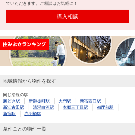
を探
ていただきます。ご相談はお気軽に！
本社地
ニュース
沿革
す
売却
会員ページ
図
リリース
購入相談
投
時手
事業
資
取り
用物
会社案内
閉じる
用
金額
件を
（電子ブ
物
試算
探す
ック版）
件
を
売却向け
周辺相場
住まい1プ
探
サービス
検索
ラス（お
す
役立ちコ
地域情報から物件を探す
ラム）
同じ沿線の駅
購入向け
住宅ロー
住まい1プ
勝どき駅
新御徒町駅
大門駅
新宿西口駅
住まいと
売却ガイ
サービス
ンシミュ
ラス（お
新江古田駅
清澄白河駅
本郷三丁目駅
都庁前駅
暮らしの
ド
レーショ
役立ちコ
新宿駅
赤羽橋駅
税金の本
ン
ラム）
（電子ブ
条件ごとの物件一覧