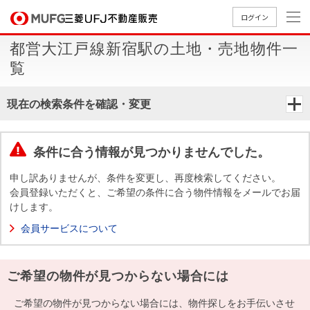
ログイン
都営大江戸線新宿駅の土地・売地物件一
買いたい
覧
売りたい
現在の検索条件を確認・変更
店舗案内
買いたいTOP
売りたいTOP
店舗案内TOP
会社情報TOP
採用情報TOP
条件に合う情報が見つかりませんでした。
会社情報
申し訳ありませんが、条件を変更し、再度検索してください。
会員登録いただくと、ご希望の条件に合う物件情報をメールでお届
けします。
採用情報
店舗のご
ごあいさ
新卒採用
店舗のご
会社概
キャリア
店舗のご
MUFG
中古
無
新
売
A
会員サービスについて
案内（首
つ
情報
案内（名
要
採用情報
案内（関
Way
マン
料
築・
却
都圏）
古屋）
西）
法人のお客さま
ショ
査
中古
相
経営ビジ
役員一
ご希望の物件が見つからない場合には
組織図
ンを
定
一戸
談
ョン
覧
探す
建て
提携企業にお勤めの方
ご希望の物件が見つからない場合には、物件探しをお手伝いさせ