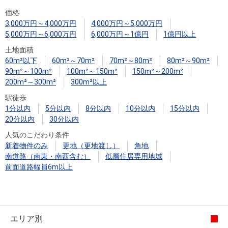
住まいと
ック）
購入ガイ
価格
暮らしの
ド
3,000万円～4,000万円
4,000万円～5,000万円
税金の本
5,000万円～6,000万円
6,000万円～1億円
1億円以上
（電子ブ
土地面積
ック）
60m²以下
60m²～70m²
70m²～80m²
80m²～90m²
90m²～100m²
100m²～150m²
150m²～200m²
200m²～300m²
300m²以上
駅徒歩
1分以内
5分以内
8分以内
10分以内
15分以内
20分以内
30分以内
人気のこだわり条件
新着物件のみ
更地（更地渡し）
角地
南道路（南東・南西含む）
低層住居専用地域
前面道路幅員6m以上
エリア別