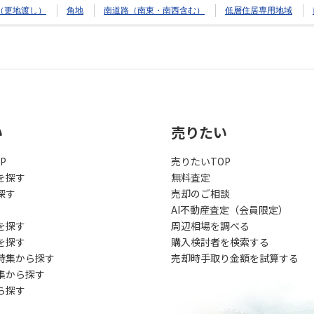
（更地渡し）
角地
南道路（南東・南西含む）
低層住居専用地域
い
売りたい
P
売りたいTOP
を探す
無料査定
探す
売却のご相談
AI不動産査定（会員限定）
を探す
周辺相場を調べる
を探す
購入検討者を検索する
特集から探す
売却時手取り金額を試算する
集から探す
ら探す