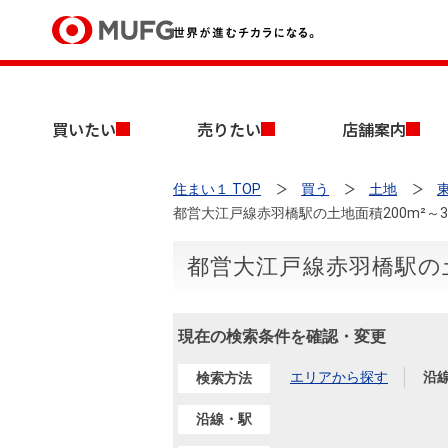
買いたい
買いたい
売りたい
店舗案内
売りたい
住まい１ TOP
買う
土地
店舗案内
都営大江戸線赤羽橋駅の土地面積200m²～3
買いたいTOP
売りたいTOP
店舗案内TOP
会社情報TOP
採用情報TOP
会社情報
都営大江戸線赤羽橋駅の土
採用情報
店舗のご案内（首都圏）
ごあいさつ
新卒採用情報
現在の検索条件を確認・変更
中古マンションを探す
無料査定
法人のお客さま
エリアから探す
沿
検索方法
経営ビジョン
沿線・駅
投資用物件を探す
売却時手取り金額試算
提携企業にお勤めの方