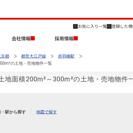
お気に入り一覧
登録した検
会社情報
採用情報
東京都
都営大江戸線
赤羽橋駅
00m²の土地・売地物件一覧
地面積200m²～300m²の土地・売地物件
店舗のご案内（名古屋）
会社概要
キャリア採用情報
新築・中古一戸建てを探す
売却相談
線・駅から探す
地図で探す
組織図
事業用物件を探す