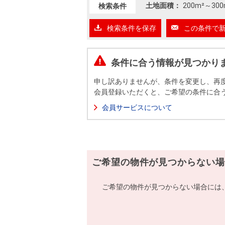
沿革
土地面積：
200m²
～
300
検索条件
会員ページ
検索条件を保存
この条件で
会社案内（電子ブック版）
購入向けサービス
売却向けサービス
条件に合う情報が見つかり
住まいと暮らしの税金の本（電子ブック）
住まいと暮らしの税金の本（電子ブック）
申し訳ありませんが、条件を変更し、再
会員登録いただくと、ご希望の条件に合
会員サービスについて
ご希望の物件が見つからない場
ご希望の物件が見つからない場合には