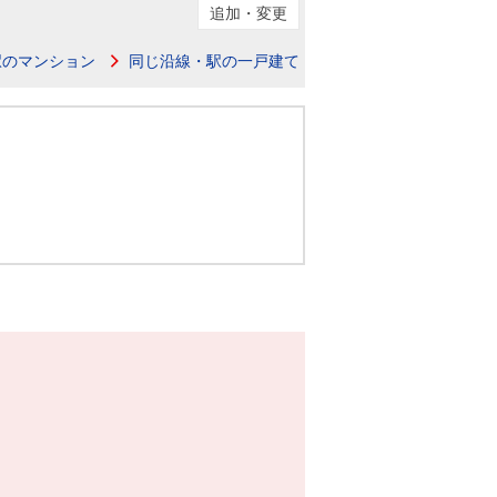
ニュースリリース
追加・変更
駅のマンション
同じ沿線・駅の一戸建て
住まい1プラス（お役立ちコラム）
住まい1プラス（お役立ちコラム）
閉じる