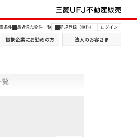
索条件
最近見た物件一覧
新規登録（無料）
ログイン
提携企業にお勤めの方
法人のお客さま
一覧
店舗のご案内（関西）
MUFG Way
土地を探す
AI不動産査定
役員一覧
おすすめ物件から探す