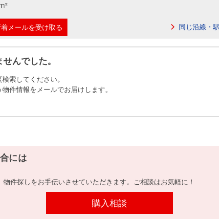
本社地図
m²
同じ沿線・
新着メールを受け取る
住宅ローンシミュレーション
周辺相場検索
ませんでした。
購入ガイド
売却ガイド
度検索してください。
う物件情報をメールでお届けします。
合には
、物件探しをお手伝いさせていただきます。ご相談はお気軽に！
購入相談