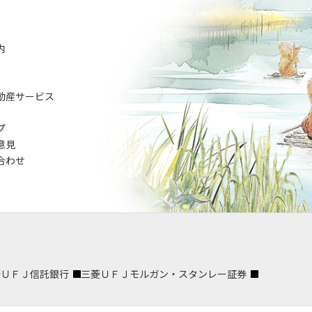
内
動産サービス
プ
意見
合わせ
菱ＵＦＪ信託銀行
三菱ＵＦＪモルガン・スタンレー証券