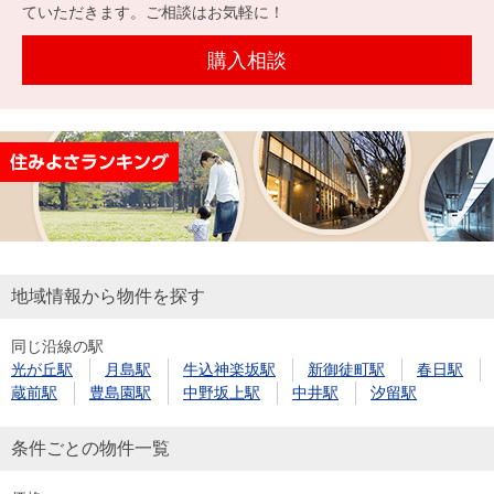
を探
ていただきます。ご相談はお気軽に！
本社地
ニュース
沿革
す
売却
会員ページ
図
リリース
購入相談
投
時手
事業
資
取り
用物
会社案内
閉じる
用
金額
件を
（電子ブ
物
試算
探す
ック版）
件
を
売却向け
周辺相場
住まい1プ
探
サービス
検索
ラス（お
す
役立ちコ
地域情報から物件を探す
ラム）
同じ沿線の駅
購入向け
住宅ロー
住まい1プ
光が丘駅
月島駅
牛込神楽坂駅
新御徒町駅
春日駅
住まいと
売却ガイ
サービス
ンシミュ
ラス（お
蔵前駅
豊島園駅
中野坂上駅
中井駅
汐留駅
暮らしの
ド
レーショ
役立ちコ
税金の本
ン
ラム）
条件ごとの物件一覧
（電子ブ