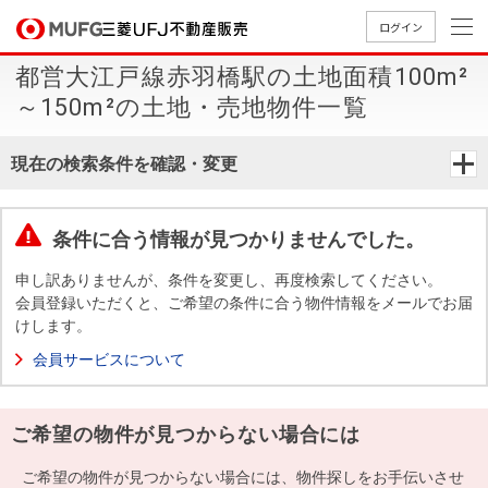
ログイン
都営大江戸線赤羽橋駅の土地面積100m²
買いたい
～150m²の土地・売地物件一覧
売りたい
現在の検索条件を確認・変更
店舗案内
買いたいTOP
売りたいTOP
店舗案内TOP
会社情報TOP
採用情報TOP
条件に合う情報が見つかりませんでした。
会社情報
申し訳ありませんが、条件を変更し、再度検索してください。
会員登録いただくと、ご希望の条件に合う物件情報をメールでお届
けします。
採用情報
店舗のご
ごあいさ
新卒採用
店舗のご
会社概
キャリア
店舗のご
MUFG
中古
無
新
売
A
会員サービスについて
案内（首
つ
情報
案内（名
要
採用情報
案内（関
Way
マン
料
築・
却
都圏）
古屋）
西）
法人のお客さま
ショ
査
中古
相
経営ビジ
役員一
ご希望の物件が見つからない場合には
組織図
ンを
定
一戸
談
ョン
覧
探す
建て
提携企業にお勤めの方
ご希望の物件が見つからない場合には、物件探しをお手伝いさせ