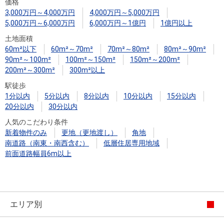
住まいと
ック）
購入ガイ
価格
3,000万円～4,000万円
4,000万円～5,000万円
暮らしの
ド
5,000万円～6,000万円
6,000万円～1億円
1億円以上
税金の本
土地面積
（電子ブ
60m²以下
60m²～70m²
70m²～80m²
80m²～90m²
ック）
90m²～100m²
100m²～150m²
150m²～200m²
200m²～300m²
300m²以上
駅徒歩
1分以内
5分以内
8分以内
10分以内
15分以内
20分以内
30分以内
人気のこだわり条件
新着物件のみ
更地（更地渡し）
角地
南道路（南東・南西含む）
低層住居専用地域
前面道路幅員6m以上
エリア別