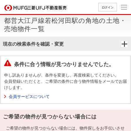
ログイン
都営大江戸線若松河田駅の角地の土地・
買いたい
売地物件一覧
売りたい
現在の検索条件を確認・変更
店舗案内
買いたいTOP
売りたいTOP
店舗案内TOP
会社情報TOP
採用情報TOP
条件に合う情報が見つかりませんでした。
会社情報
申し訳ありませんが、条件を変更し、再度検索してください。
会員登録いただくと、ご希望の条件に合う物件情報をメールでお届
けします。
採用情報
店舗のご
ごあいさ
新卒採用
店舗のご
会社概
キャリア
店舗のご
MUFG
中古
無
新
売
A
会員サービスについて
案内（首
つ
情報
案内（名
要
採用情報
案内（関
Way
マン
料
築・
却
都圏）
古屋）
西）
法人のお客さま
ショ
査
中古
相
経営ビジ
役員一
ご希望の物件が見つからない場合には
組織図
ンを
定
一戸
談
ョン
覧
探す
建て
提携企業にお勤めの方
ご希望の物件が見つからない場合には、物件探しをお手伝いさせ