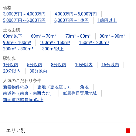
住まいと
ック）
購入ガイ
価格
暮らしの
ド
3,000万円～4,000万円
4,000万円～5,000万円
税金の本
5,000万円～6,000万円
6,000万円～1億円
1億円以上
（電子ブ
土地面積
ック）
60m²以下
60m²～70m²
70m²～80m²
80m²～90m²
90m²～100m²
100m²～150m²
150m²～200m²
200m²～300m²
300m²以上
駅徒歩
1分以内
5分以内
8分以内
10分以内
15分以内
20分以内
30分以内
人気のこだわり条件
新着物件のみ
更地（更地渡し）
角地
南道路（南東・南西含む）
低層住居専用地域
前面道路幅員6m以上
エリア別