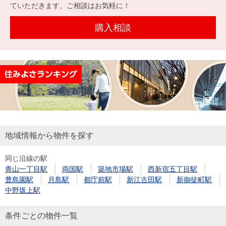
を探
ていただきます。ご相談はお気軽に！
本社地
ニュース
沿革
す
売却
会員ページ
図
リリース
購入相談
投
時手
事業
資
取り
用物
会社案内
閉じる
用
金額
件を
（電子ブ
物
試算
探す
ック版）
件
を
売却向け
周辺相場
住まい1プ
探
サービス
検索
ラス（お
す
役立ちコ
地域情報から物件を探す
ラム）
同じ沿線の駅
購入向け
住宅ロー
住まい1プ
青山一丁目駅
両国駅
築地市場駅
西新宿五丁目駅
住まいと
売却ガイ
サービス
ンシミュ
ラス（お
豊島園駅
月島駅
都庁前駅
新江古田駅
新御徒町駅
暮らしの
ド
レーショ
役立ちコ
中野坂上駅
税金の本
ン
ラム）
（電子ブ
条件ごとの物件一覧