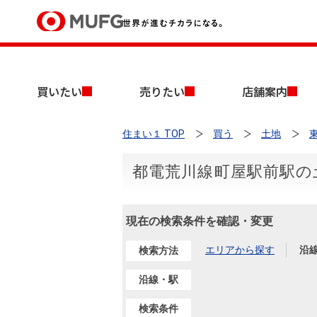
買いたい
買いたい
売りたい
店舗案内
売りたい
住まい１ TOP
買う
土地
店舗案内
買いたいTOP
売りたいTOP
店舗案内TOP
会社情報TOP
採用情報TOP
都電荒川線町屋駅前駅の
会社情報
現在の検索条件を確認・変更
採用情報
店舗のご案内（首都圏）
ごあいさつ
新卒採用情報
中古マンションを探す
無料査定
エリアから探す
沿
検索方法
法人のお客さま
経営ビジョン
沿線・駅
投資用物件を探す
売却時手取り金額試算
提携企業にお勤めの方
検索条件