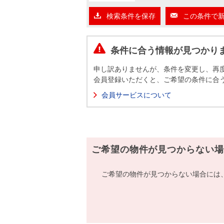
沿革
検索条件を保存
この条件で
会員ページ
会社案内（電子ブック版）
購入向けサービス
売却向けサービス
条件に合う情報が見つかり
申し訳ありませんが、条件を変更し、再
住まいと暮らしの税金の本（電子ブック）
住まいと暮らしの税金の本（電子ブック）
会員登録いただくと、ご希望の条件に合
会員サービスについて
ご希望の物件が見つからない場
ご希望の物件が見つからない場合には