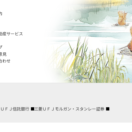
内
動産サービス
プ
意見
合わせ
菱ＵＦＪ信託銀行
三菱ＵＦＪモルガン・スタンレー証券