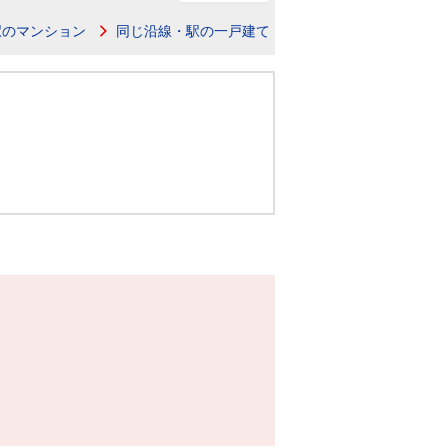
ニュースリリース
駅のマンション
同じ沿線・駅の一戸建て
住まい1プラス（お役立ちコラム）
住まい1プラス（お役立ちコラム）
閉じる