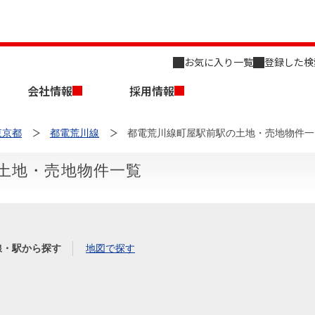
お気に入り一覧
登録した検
会社情報
採用情報
東京都
都電荒川線
都電荒川線町屋駅前駅の土地・売地物件一
土地・売地物件一覧
店舗のご案内（名古屋）
会社概要
キャリア採用情報
新築・中古一戸建てを探す
売却相談
線・駅から探す
地図で探す
組織図
事業用物件を探す