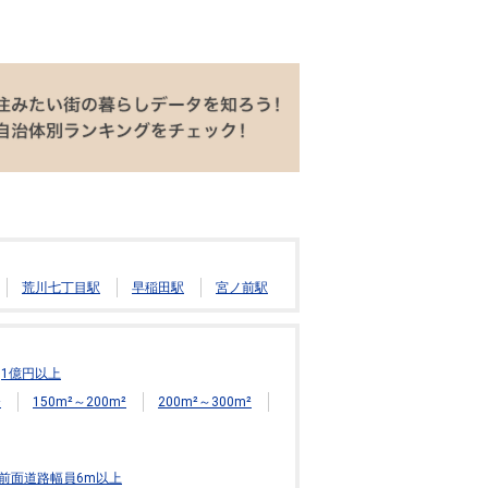
荒川七丁目駅
早稲田駅
宮ノ前駅
1億円以上
²
150m²～200m²
200m²～300m²
前面道路幅員6m以上