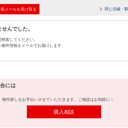
本社地図
同じ沿線・
新着メールを受け取る
住宅ローンシミュレーション
周辺相場検索
ませんでした。
度検索してください。
購入ガイド
売却ガイド
う物件情報をメールでお届けします。
合には
、物件探しをお手伝いさせていただきます。ご相談はお気軽に！
購入相談