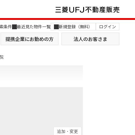
索条件
最近見た物件一覧
新規登録（無料）
ログイン
提携企業にお勤めの方
法人のお客さま
覧
店舗のご案内（関西）
MUFG Way
土地を探す
AI不動産査定
役員一覧
おすすめ物件から探す
追加・変更