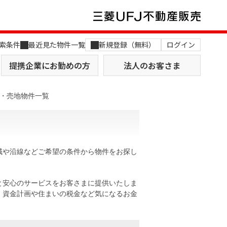
索条件
最近見た物件一覧
新規登録（無料）
ログイン
提携企業にお勤めの方
法人のお客さま
地・売地物件一覧
地域や沿線などご希望の条件から物件をお探し
店舗のご案内（関西）
MUFG Way
土地を探す
AI不動産査定
と安心のサービスをお客さまに提供いたしま
。資金計画や住まいの税金など気になるお金
役員一覧
おすすめ物件から探す