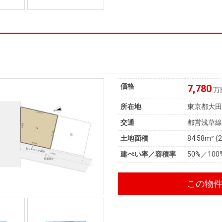
価格
7,780
万
所在地
東京都大
交通
都営浅草線
土地面積
84.58m² (
建ぺい率／容積率
50%／100
この物