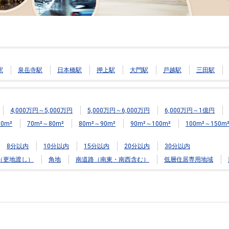
駅
泉岳寺駅
日本橋駅
押上駅
大門駅
戸越駅
三田駅
4,000万円～5,000万円
5,000万円～6,000万円
6,000万円～1億円
0m²
70m²～80m²
80m²～90m²
90m²～100m²
100m²～150m
8分以内
10分以内
15分以内
20分以内
30分以内
（更地渡し）
角地
南道路（南東・南西含む）
低層住居専用地域