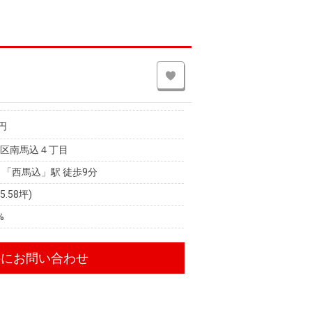
円
田区南馬込４丁目
 「西馬込」駅 徒歩9分
25.58坪)
%
件にお問い合わせ