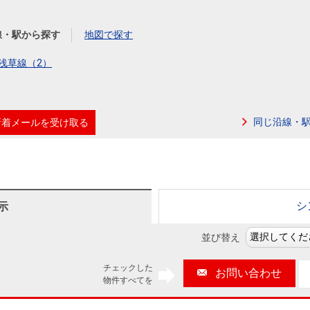
本社地図
線・駅から探す
地図で探す
住宅ローンシミュレーション
周辺相場検索
浅草線（2）
購入ガイド
売却ガイド
同じ沿線・
新着メールを受け取る
シ
示
並び替え
チェックした
お問い合わせ
物件すべてを