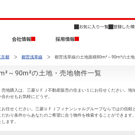
お気に入り一覧
登録した検
会社情報
採用情報
東京都
都営浅草線
都営浅草線の土地面積80m²～90m²の土
m²～90m²の土地・売地物件一覧
土地・売地購入は、三菱ＵＦＪ不動産販売の住まい１にお任せください。
い合わせもお気軽にどうぞ。
店舗のご案内（名古屋）
会社概要
キャリア採用情報
新築・中古一戸建てを探す
売却相談
にお任せください。三菱ＵＦＪフィナンシャルグループならではの信頼
こだわり条件からあなたのご希望に合う物件を検索することができます
組織図
たします。
事業用物件を探す