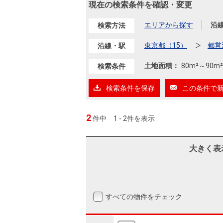
沿革
現在の検索条件を確認・変更
会員ページ
エリアから探す
沿
検索方法
会社案内（電子ブック版）
購入向けサービス
売却向けサービス
東京都（15）
都営
沿線・駅
土地面積：
80m²
～
90m²
検索条件
住まいと暮らしの税金の本（電子ブック）
住まいと暮らしの税金の本（電子ブック）
検索条件を保存
この条件で
2
件中
1 - 2件を表示
大きく表
すべての物件をチェック