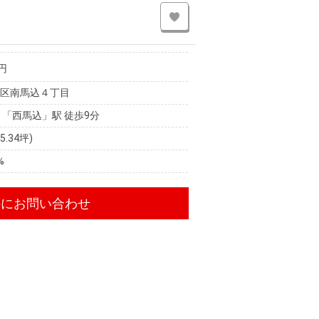
円
田区南馬込４丁目
 「西馬込」駅 徒歩9分
25.34坪)
%
件にお問い合わせ