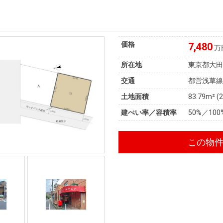
価格
7,480
万
所在地
東京都大
交通
都営浅草線
土地面積
83.79m² (
建ぺい率／容積率
50%／100
この物