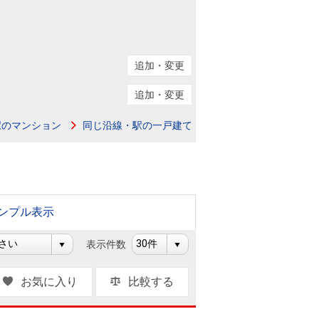
ニュースリリース
住まい1プラス（お役立ちコラム）
住まい1プラス（お役立ちコラム）
追加・変更
閉じる
追加・変更
駅のマンション
同じ沿線・駅の一戸建て
ンプル表示
表示件数
お気に入り
比較する