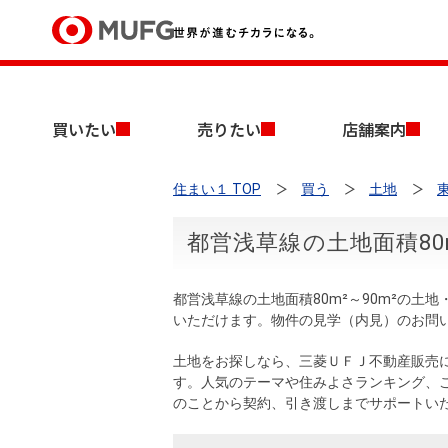
買いたい
買いたい
売りたい
店舗案内
売りたい
住まい１ TOP
買う
土地
店舗案内
買いたいTOP
売りたいTOP
店舗案内TOP
会社情報TOP
採用情報TOP
都営浅草線の土地面積80
会社情報
都営浅草線の土地面積80m²～90m²の
採用情報
いただけます。物件の見学（内見）のお問
店舗のご案内（首都圏）
ごあいさつ
新卒採用情報
中古マンションを探す
無料査定
土地をお探しなら、三菱ＵＦＪ不動産販売
法人のお客さま
す。人気のテーマや住みよさランキング、
経営ビジョン
のことから契約、引き渡しまでサポートい
投資用物件を探す
売却時手取り金額試算
提携企業にお勤めの方