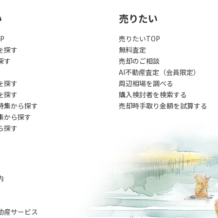
い
売りたい
P
売りたいTOP
を探す
無料査定
探す
売却のご相談
AI不動産査定（会員限定）
を探す
周辺相場を調べる
を探す
購入検討者を検索する
特集から探す
売却時手取り金額を試算する
集から探す
ら探す
内
動産サービス