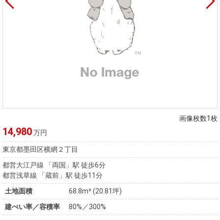
画像枚数1枚
14,980
万円
東京都墨田区横網２丁目
都営大江戸線 「両国」駅 徒歩6分
都営浅草線 「蔵前」駅 徒歩11分
土地面積
68.8m² (20.81坪)
建ぺい率／容積率
80%／300%