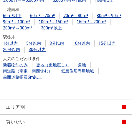
5,000万円～6,000万円
6,000万円～1億円
1億円以上
土地面積
60m²以下
60m²～70m²
70m²～80m²
80m²～90m²
90m²～100m²
100m²～150m²
150m²～200m²
200m²～300m²
300m²以上
駅徒歩
1分以内
5分以内
8分以内
10分以内
15分以内
20分以内
30分以内
人気のこだわり条件
新着物件のみ
更地（更地渡し）
角地
南道路（南東・南西含む）
低層住居専用地域
前面道路幅員6m以上
エリア別
買いたい