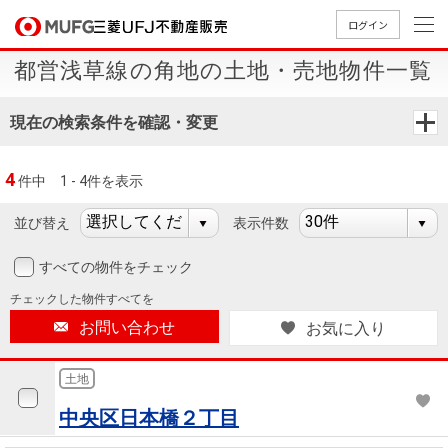
ログイン
都営浅草線の角地の土地・売地物件一覧
買いたい
現在の検索条件を確認・変更
売りたい
4
件中
1 - 4件を表示
店舗案内
買いたいTOP
売りたいTOP
店舗案内TOP
会社情報TOP
採用情報TOP
並び替え
表示件数
会社情報
すべての物件をチェック
チェックした
物件すべてを
採用情報
店舗のご
ごあいさ
新卒採用
店舗のご
会社概
キャリア
店舗のご
MUFG
中古
無
新
売
A
お問い合わせ
お気に入り
案内（首
つ
情報
案内（名
要
採用情報
案内（関
Way
マン
料
築・
却
都圏）
古屋）
西）
法人のお客さま
ショ
査
中古
相
土地
経営ビジ
役員一
組織図
ンを
定
一戸
談
中央区日本橋２丁目
ョン
覧
探す
建て
提携企業にお勤めの方