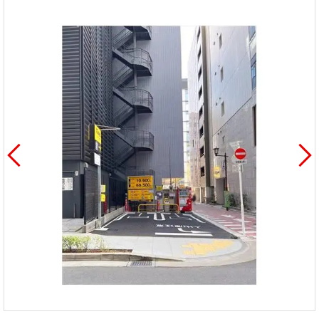
を探
本社地
ニュース
沿革
す
売却
会員ページ
図
リリース
投
時手
事業
資
取り
用物
会社案内
閉じる
用
金額
件を
（電子ブ
物
試算
探す
ック版）
件
を
売却向け
周辺相場
住まい1プ
探
サービス
検索
ラス（お
す
役立ちコ
ラム）
購入向け
住宅ロー
住まい1プ
住まいと
売却ガイ
サービス
ンシミュ
ラス（お
暮らしの
ド
レーショ
役立ちコ
税金の本
ン
ラム）
（電子ブ