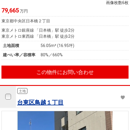
住まいと
ック）
購入ガイ
画像枚数6枚
暮らしの
ド
79,665
万円
税金の本
東京都中央区日本橋２丁目
（電子ブ
東京メトロ銀座線 「日本橋」駅 徒歩2分
ック）
東京メトロ東西線 「日本橋」駅 徒歩2分
土地面積
56.05m² (16.95坪)
建ぺい率／容積率
80%／660%
この物件にお問い合わせ
土地
台東区鳥越１丁目