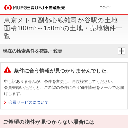
ログイン
東京メトロ副都心線雑司が谷駅の土地
買いたい
面積100m²～150m²の土地・売地物件一
覧
売りたい
現在の検索条件を確認・変更
店舗案内
買いたいTOP
売りたいTOP
店舗案内TOP
会社情報TOP
採用情報TOP
条件に合う情報が見つかりませんでした。
会社情報
申し訳ありませんが、条件を変更し、再度検索してください。
会員登録いただくと、ご希望の条件に合う物件情報をメールでお届
採用情報
店舗のご
ごあいさ
新卒採用
店舗のご
会社概
キャリア
店舗のご
MUFG
中古
無
新
売
A
けします。
案内（首
つ
情報
案内（名
要
採用情報
案内（関
Way
マン
料
築・
却
会員サービスについて
都圏）
古屋）
西）
法人のお客さま
ショ
査
中古
相
経営ビジ
役員一
組織図
ンを
定
一戸
談
ョン
覧
ご希望の物件が見つからない場合には
探す
建て
提携企業にお勤めの方