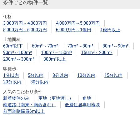
住まいと
ック）
購入ガイ
条件ごとの物件一覧
暮らしの
ド
価格
税金の本
3,000万円～4,000万円
4,000万円～5,000万円
（電子ブ
5,000万円～6,000万円
6,000万円～1億円
1億円以上
ック）
土地面積
60m²以下
60m²～70m²
70m²～80m²
80m²～90m²
90m²～100m²
100m²～150m²
150m²～200m²
200m²～300m²
300m²以上
駅徒歩
1分以内
5分以内
8分以内
10分以内
15分以内
20分以内
30分以内
人気のこだわり条件
新着物件のみ
更地（更地渡し）
角地
南道路（南東・南西含む）
低層住居専用地域
前面道路幅員6m以上