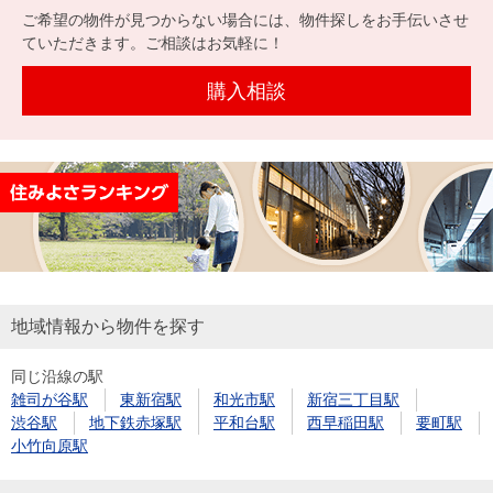
を探
ご希望の物件が見つからない場合には、物件探しをお手伝いさせ
本社地
ニュース
沿革
す
売却
ていただきます。ご相談はお気軽に！
会員ページ
図
リリース
投
時手
事業
購入相談
資
取り
用物
会社案内
閉じる
用
金額
件を
（電子ブ
物
試算
探す
ック版）
件
を
売却向け
周辺相場
住まい1プ
探
サービス
検索
ラス（お
す
役立ちコ
ラム）
地域情報から物件を探す
購入向け
住宅ロー
住まい1プ
住まいと
売却ガイ
同じ沿線の駅
サービス
ンシミュ
ラス（お
雑司が谷駅
東新宿駅
和光市駅
新宿三丁目駅
暮らしの
ド
レーショ
役立ちコ
渋谷駅
地下鉄赤塚駅
平和台駅
西早稲田駅
要町駅
税金の本
ン
ラム）
小竹向原駅
（電子ブ