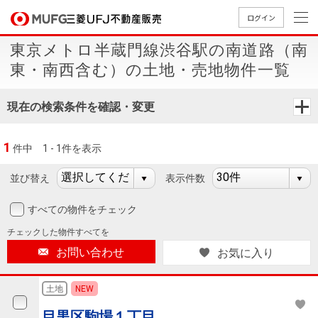
ログイン
東京メトロ半蔵門線渋谷駅の南道路（南
買いたい
東・南西含む）の土地・売地物件一覧
売りたい
現在の検索条件を確認・変更
店舗案内
1
件中
1 - 1件を表示
買いたいTOP
売りたいTOP
店舗案内TOP
会社情報TOP
採用情報TOP
並び替え
表示件数
会社情報
すべての物件をチェック
採用情報
店舗のご
ごあいさ
新卒採用
店舗のご
会社概
キャリア
店舗のご
MUFG
中古
無
新
売
A
チェックした
物件すべてを
案内（首
つ
情報
案内（名
要
採用情報
案内（関
Way
マン
料
築・
却
お問い合わせ
お気に入り
都圏）
古屋）
西）
法人のお客さま
ショ
査
中古
相
経営ビジ
役員一
組織図
ンを
定
一戸
談
土地
NEW
ョン
覧
探す
建て
提携企業にお勤めの方
目黒区駒場１丁目