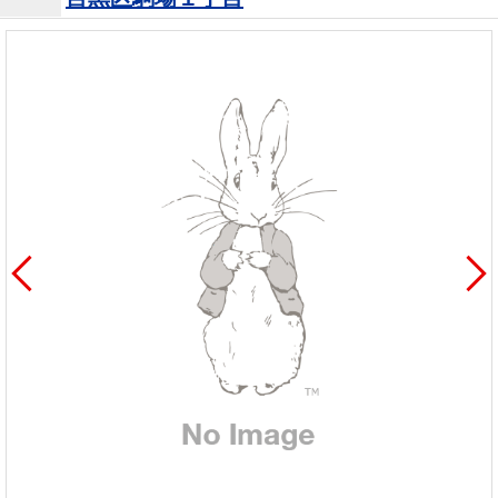
を探
本社地
ニュース
沿革
す
売却
会員ページ
図
リリース
投
時手
事業
資
取り
用物
会社案内
閉じる
用
金額
件を
（電子ブ
物
試算
探す
ック版）
件
を
売却向け
周辺相場
住まい1プ
探
サービス
検索
ラス（お
す
役立ちコ
ラム）
購入向け
住宅ロー
住まい1プ
住まいと
売却ガイ
サービス
ンシミュ
ラス（お
暮らしの
ド
レーショ
役立ちコ
税金の本
ン
ラム）
（電子ブ