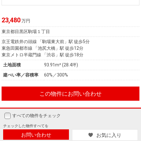
住まいと
ック）
購入ガイ
暮らしの
ド
税金の本
23,480
万円
（電子ブ
東京都目黒区駒場１丁目
ック）
京王電鉄井の頭線 「駒場東大前」駅 徒歩5分
東急田園都市線 「池尻大橋」駅 徒歩12分
東京メトロ半蔵門線 「渋谷」駅 徒歩18分
土地面積
93.91m² (28.4坪)
建ぺい率／容積率
60%／300%
この物件にお問い合わせ
すべての物件をチェック
チェックした
物件すべてを
お問い合わせ
お気に入り