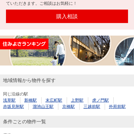
を探
ていただきます。ご相談はお気軽に！
本社地
ニュース
沿革
す
売却
会員ページ
図
リリース
購入相談
投
時手
事業
資
取り
用物
会社案内
閉じる
用
金額
件を
（電子ブ
物
試算
探す
ック版）
件
を
売却向け
周辺相場
住まい1プ
探
サービス
検索
ラス（お
す
役立ちコ
地域情報から物件を探す
ラム）
同じ沿線の駅
購入向け
住宅ロー
住まい1プ
浅草駅
新橋駅
末広町駅
上野駅
虎ノ門駅
住まいと
売却ガイ
サービス
ンシミュ
ラス（お
赤坂見附駅
溜池山王駅
京橋駅
三越前駅
外苑前駅
暮らしの
ド
レーショ
役立ちコ
税金の本
ン
ラム）
条件ごとの物件一覧
（電子ブ