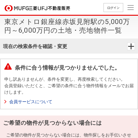
ログイン
東京メトロ銀座線赤坂見附駅の5,000万
買いたい
円～6,000万円の土地・売地物件一覧
売りたい
現在の検索条件を確認・変更
店舗案内
買いたいTOP
売りたいTOP
店舗案内TOP
会社情報TOP
採用情報TOP
条件に合う情報が見つかりませんでした。
会社情報
申し訳ありませんが、条件を変更し、再度検索してください。
会員登録いただくと、ご希望の条件に合う物件情報をメールでお届
けします。
採用情報
店舗のご
ごあいさ
新卒採用
店舗のご
会社概
キャリア
店舗のご
MUFG
中古
無
新
売
A
会員サービスについて
案内（首
つ
情報
案内（名
要
採用情報
案内（関
Way
マン
料
築・
却
都圏）
古屋）
西）
法人のお客さま
ショ
査
中古
相
経営ビジ
役員一
ご希望の物件が見つからない場合には
組織図
ンを
定
一戸
談
ョン
覧
探す
建て
提携企業にお勤めの方
ご希望の物件が見つからない場合には、物件探しをお手伝いさせ