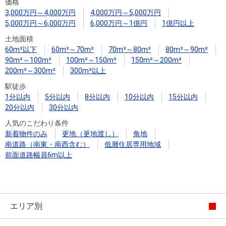
住まいと
ック）
購入ガイ
価格
3,000万円～4,000万円
4,000万円～5,000万円
暮らしの
ド
5,000万円～6,000万円
6,000万円～1億円
1億円以上
税金の本
土地面積
（電子ブ
60m²以下
60m²～70m²
70m²～80m²
80m²～90m²
ック）
90m²～100m²
100m²～150m²
150m²～200m²
200m²～300m²
300m²以上
駅徒歩
1分以内
5分以内
8分以内
10分以内
15分以内
20分以内
30分以内
人気のこだわり条件
新着物件のみ
更地（更地渡し）
角地
南道路（南東・南西含む）
低層住居専用地域
前面道路幅員6m以上
エリア別