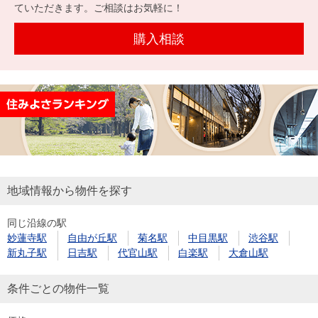
を探
ていただきます。ご相談はお気軽に！
本社地
ニュース
沿革
す
売却
会員ページ
図
リリース
購入相談
投
時手
事業
資
取り
用物
会社案内
閉じる
用
金額
件を
（電子ブ
物
試算
探す
ック版）
件
を
売却向け
周辺相場
住まい1プ
探
サービス
検索
ラス（お
す
役立ちコ
地域情報から物件を探す
ラム）
同じ沿線の駅
購入向け
住宅ロー
住まい1プ
妙蓮寺駅
自由が丘駅
菊名駅
中目黒駅
渋谷駅
住まいと
売却ガイ
サービス
ンシミュ
ラス（お
新丸子駅
日吉駅
代官山駅
白楽駅
大倉山駅
暮らしの
ド
レーショ
役立ちコ
税金の本
ン
ラム）
条件ごとの物件一覧
（電子ブ