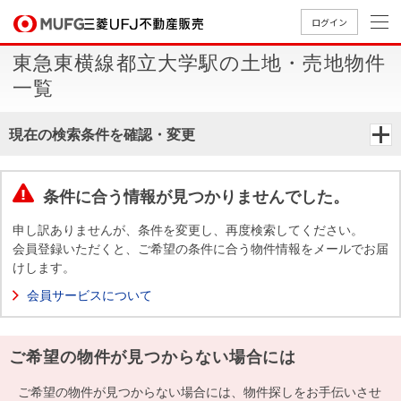
ログイン
東急東横線都立大学駅の土地・売地物件
買いたい
一覧
売りたい
現在の検索条件を確認・変更
店舗案内
買いたいTOP
売りたいTOP
店舗案内TOP
会社情報TOP
採用情報TOP
条件に合う情報が見つかりませんでした。
会社情報
申し訳ありませんが、条件を変更し、再度検索してください。
会員登録いただくと、ご希望の条件に合う物件情報をメールでお届
けします。
採用情報
店舗のご
ごあいさ
新卒採用
店舗のご
会社概
キャリア
店舗のご
MUFG
中古
無
新
売
A
会員サービスについて
案内（首
つ
情報
案内（名
要
採用情報
案内（関
Way
マン
料
築・
却
都圏）
古屋）
西）
法人のお客さま
ショ
査
中古
相
経営ビジ
役員一
ご希望の物件が見つからない場合には
組織図
ンを
定
一戸
談
ョン
覧
探す
建て
提携企業にお勤めの方
ご希望の物件が見つからない場合には、物件探しをお手伝いさせ