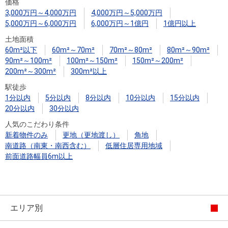
住まいと
ック）
購入ガイ
価格
3,000万円～4,000万円
4,000万円～5,000万円
暮らしの
ド
5,000万円～6,000万円
6,000万円～1億円
1億円以上
税金の本
土地面積
（電子ブ
60m²以下
60m²～70m²
70m²～80m²
80m²～90m²
ック）
90m²～100m²
100m²～150m²
150m²～200m²
200m²～300m²
300m²以上
駅徒歩
1分以内
5分以内
8分以内
10分以内
15分以内
20分以内
30分以内
人気のこだわり条件
新着物件のみ
更地（更地渡し）
角地
南道路（南東・南西含む）
低層住居専用地域
前面道路幅員6m以上
エリア別