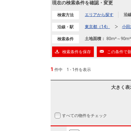
沿革
現在の検索条件を確認・変更
会員ページ
エリアから探す
沿
検索方法
会社案内（電子ブック版）
購入向けサービス
売却向けサービス
東京都（14）
小田
沿線・駅
土地面積：
80m²
～
90m²
検索条件
住まいと暮らしの税金の本（電子ブック）
住まいと暮らしの税金の本（電子ブック）
検索条件を保存
この条件で
1
件中
1 - 1件を表示
大きく表
すべての物件をチェック