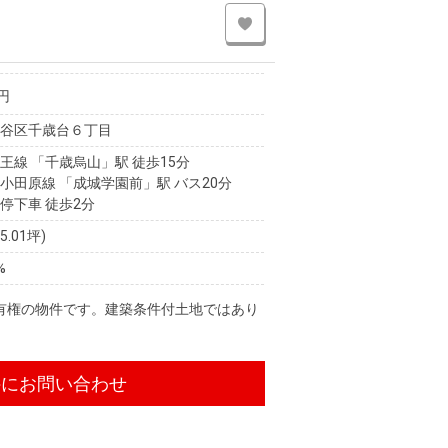
円
田谷区千歳台６丁目
王線 「千歳烏山」駅 徒歩15分
小田原線 「成城学園前」駅 バス20分
停下車 徒歩2分
25.01坪)
%
有権の物件です。建築条件付土地ではあり
件にお問い合わせ