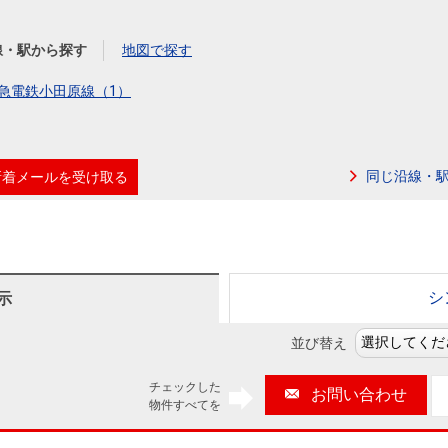
本社地図
線・駅から探す
地図で探す
住宅ローンシミュレーション
周辺相場検索
急電鉄小田原線（1）
購入ガイド
売却ガイド
同じ沿線・
新着メールを受け取る
シ
示
並び替え
チェックした
お問い合わせ
物件すべてを