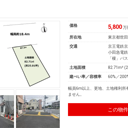
価格
5,800
万
所在地
東京都世
交通
京王電鉄京
小田急電鉄
「榎」バス
土地面積
82.71m² (
建ぺい率／容積率
60%／200
幅員6m以上、更地、土地権利所
ません。
この物