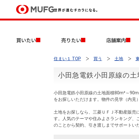
買いたい
買いたい
売りたい
店舗案内
売りたい
住まい１ TOP
買う
土地
店舗案内
買いたいTOP
売りたいTOP
店舗案内TOP
会社情報TOP
採用情報TOP
小田急電鉄小田原線の土地
会社情報
小田急電鉄小田原線の土地面積80m²～9
採用情報
をお探しいただけます。物件の見学（内見
店舗のご案内（首都圏）
ごあいさつ
新卒採用情報
中古マンションを探す
無料査定
土地をお探しなら、三菱ＵＦＪ不動産販売
法人のお客さま
す。人気のテーマや住みよさランキング、
経営ビジョン
のことから契約、引き渡しまでサポートい
投資用物件を探す
売却時手取り金額試算
提携企業にお勤めの方