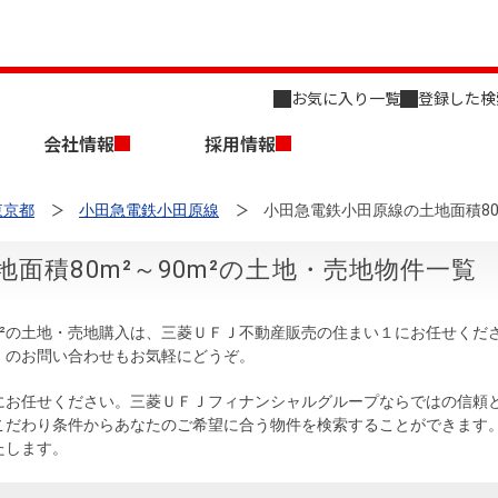
お気に入り一覧
登録した検
会社情報
採用情報
東京都
小田急電鉄小田原線
小田急電鉄小田原線の土地面積80
面積80m²～90m²の土地・売地物件一覧
0m²の土地・売地購入は、三菱ＵＦＪ不動産販売の住まい１にお任せく
）のお問い合わせもお気軽にどうぞ。
店舗のご案内（名古屋）
会社概要
キャリア採用情報
新築・中古一戸建てを探す
売却相談
にお任せください。三菱ＵＦＪフィナンシャルグループならではの信頼
こだわり条件からあなたのご希望に合う物件を検索することができます
組織図
たします。
事業用物件を探す