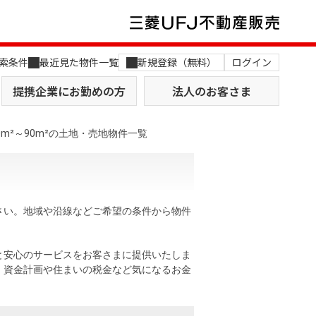
索条件
最近見た物件一覧
新規登録（無料）
ログイン
提携企業にお勤めの方
法人のお客さま
m²～90m²の土地・売地物件一覧
ださい。地域や沿線などご希望の条件から物件
店舗のご案内（関西）
MUFG Way
土地を探す
AI不動産査定
と安心のサービスをお客さまに提供いたしま
。資金計画や住まいの税金など気になるお金
役員一覧
おすすめ物件から探す