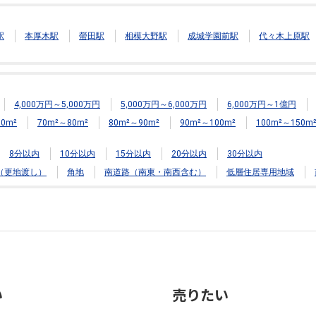
駅
本厚木駅
螢田駅
相模大野駅
成城学園前駅
代々木上原駅
4,000万円～5,000万円
5,000万円～6,000万円
6,000万円～1億円
0m²
70m²～80m²
80m²～90m²
90m²～100m²
100m²～150m
8分以内
10分以内
15分以内
20分以内
30分以内
（更地渡し）
角地
南道路（南東・南西含む）
低層住居専用地域
い
売りたい