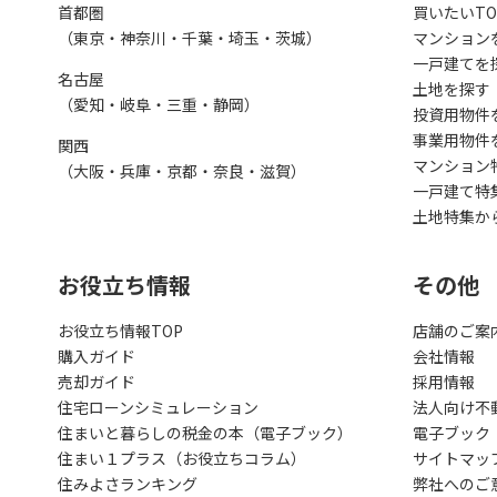
首都圏
買いたいTO
（東京・神奈川・千葉・埼玉・茨城）
マンション
一戸建てを
名古屋
土地を探す
（愛知・岐阜・三重・静岡）
投資用物件
事業用物件
関西
マンション
（大阪・兵庫・京都・奈良・滋賀）
一戸建て特
土地特集か
お役立ち情報
その他
お役立ち情報TOP
店舗のご案
購入ガイド
会社情報
売却ガイド
採用情報
住宅ローンシミュレーション
法人向け不
住まいと暮らしの税金の本（電子ブック）
電子ブック
住まい１プラス（お役立ちコラム）
サイトマッ
住みよさランキング
弊社へのご