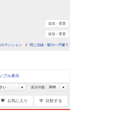
ニュースリリース
住まい1プラス（お役立ちコラム）
住まい1プラス（お役立ちコラム）
追加・変更
閉じる
追加・変更
駅のマンション
同じ沿線・駅の一戸建て
ンプル表示
表示件数
お気に入り
比較する