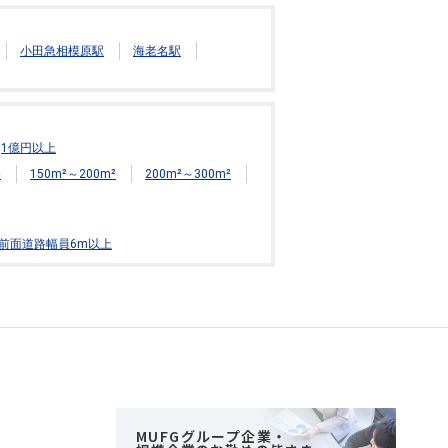
小田急相模原駅
海老名駅
1億円以上
²
150m²～200m²
200m²～300m²
前面道路幅員6m以上
MUFGグループ企業・