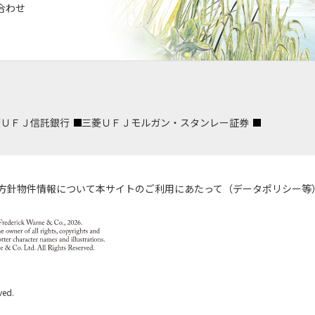
合わせ
菱ＵＦＪ信託銀行
三菱ＵＦＪモルガン・スタンレー証券
方針
物件情報について
本サイトのご利用にあたって（データポリシー等
ved.