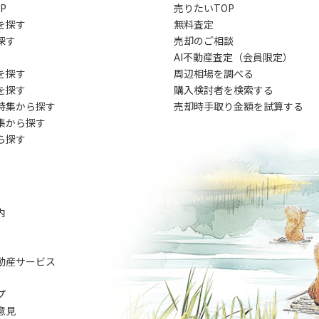
P
売りたいTOP
を探す
無料査定
探す
売却のご相談
AI不動産査定（会員限定）
を探す
周辺相場を調べる
を探す
購入検討者を検索する
特集から探す
売却時手取り金額を試算する
集から探す
ら探す
内
動産サービス
プ
意見