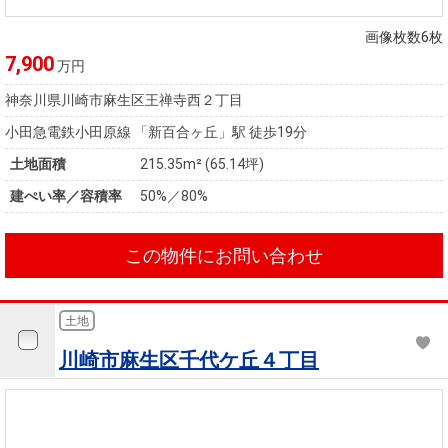
住まいと
ック）
購入ガイ
暮らしの
ド
画像枚数6枚
税金の本
7,900
万円
（電子ブ
神奈川県川崎市麻生区王禅寺西２丁目
ック）
小田急電鉄小田原線 「新百合ヶ丘」駅 徒歩19分
土地面積
215.35m² (65.14坪)
建ぺい率／容積率
50%／80%
この物件にお問い合わせ
土地
川崎市麻生区千代ケ丘４丁目