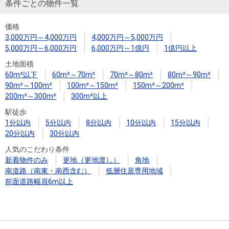
条件ごとの物件一覧
価格
3,000万円～4,000万円
4,000万円～5,000万円
5,000万円～6,000万円
6,000万円～1億円
1億円以上
土地面積
60m²以下
60m²～70m²
70m²～80m²
80m²～90m²
90m²～100m²
100m²～150m²
150m²～200m²
200m²～300m²
300m²以上
駅徒歩
1分以内
5分以内
8分以内
10分以内
15分以内
20分以内
30分以内
人気のこだわり条件
新着物件のみ
更地（更地渡し）
角地
南道路（南東・南西含む）
低層住居専用地域
前面道路幅員6m以上