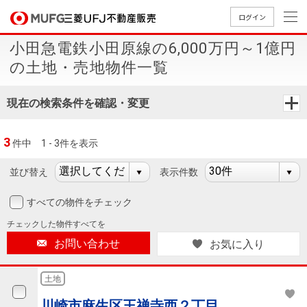
ログイン
小田急電鉄小田原線の6,000万円～1億円
買いたい
の土地・売地物件一覧
売りたい
現在の検索条件を確認・変更
店舗案内
3
件中
1 - 3件を表示
買いたいTOP
売りたいTOP
店舗案内TOP
会社情報TOP
採用情報TOP
並び替え
表示件数
会社情報
すべての物件をチェック
採用情報
店舗のご
ごあいさ
新卒採用
店舗のご
会社概
キャリア
店舗のご
MUFG
中古
無
新
売
A
チェックした
物件すべてを
案内（首
つ
情報
案内（名
要
採用情報
案内（関
Way
マン
料
築・
却
お問い合わせ
お気に入り
都圏）
古屋）
西）
法人のお客さま
ショ
査
中古
相
経営ビジ
役員一
組織図
ンを
定
一戸
談
土地
ョン
覧
探す
建て
提携企業にお勤めの方
川崎市麻生区王禅寺西２丁目