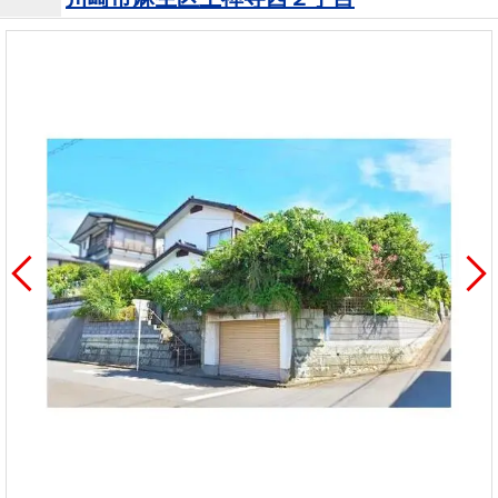
を探
本社地
ニュース
沿革
す
売却
会員ページ
図
リリース
投
時手
事業
資
取り
用物
会社案内
閉じる
用
金額
件を
（電子ブ
物
試算
探す
ック版）
件
を
売却向け
周辺相場
住まい1プ
探
サービス
検索
ラス（お
す
役立ちコ
ラム）
購入向け
住宅ロー
住まい1プ
住まいと
売却ガイ
サービス
ンシミュ
ラス（お
暮らしの
ド
レーショ
役立ちコ
税金の本
ン
ラム）
（電子ブ