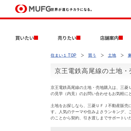
買いたい
買いたい
売りたい
店舗案内
売りたい
住まい１ TOP
買う
土地
店舗案内
買いたいTOP
売りたいTOP
店舗案内TOP
会社情報TOP
採用情報TOP
京王電鉄高尾線の土地・
会社情報
京王電鉄高尾線の土地・売地購入は、三菱
採用情報
の見学（内見）のお問い合わせもお気軽に
店舗のご案内（首都圏）
ごあいさつ
新卒採用情報
中古マンションを探す
無料査定
土地をお探しなら、三菱ＵＦＪ不動産販売
法人のお客さま
す。人気のテーマや住みよさランキング、
経営ビジョン
のことから契約、引き渡しまでサポートい
投資用物件を探す
売却時手取り金額試算
提携企業にお勤めの方