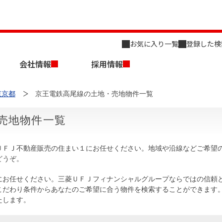
お気に入り一覧
登録した検
会社情報
採用情報
東京都
京王電鉄高尾線の土地・売地物件一覧
売地物件一覧
ＵＦＪ不動産販売の住まい１にお任せください。地域や沿線などご希望
どうぞ。
店舗のご案内（名古屋）
会社概要
キャリア採用情報
新築・中古一戸建てを探す
売却相談
にお任せください。三菱ＵＦＪフィナンシャルグループならではの信頼
こだわり条件からあなたのご希望に合う物件を検索することができます
組織図
たします。
事業用物件を探す