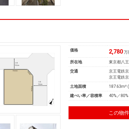
価格
2,780
万
所在地
東京都八
交通
京王電鉄京
京王電鉄京
土地面積
187.63m² 
建ぺい率／容積率
40%／80%
この物