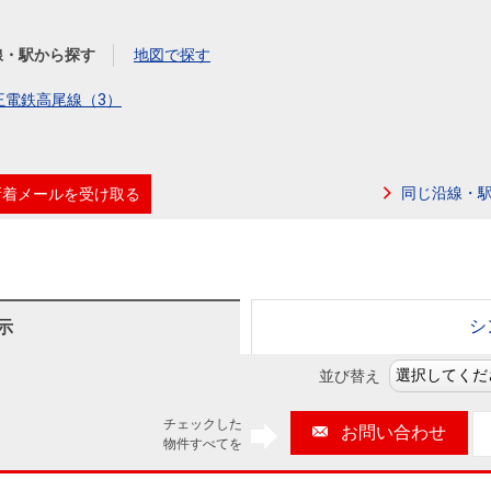
本社地図
線・駅から探す
地図で探す
住宅ローンシミュレーション
周辺相場検索
王電鉄高尾線（3）
購入ガイド
売却ガイド
同じ沿線・
新着メールを受け取る
シ
示
並び替え
チェックした
お問い合わせ
物件すべてを