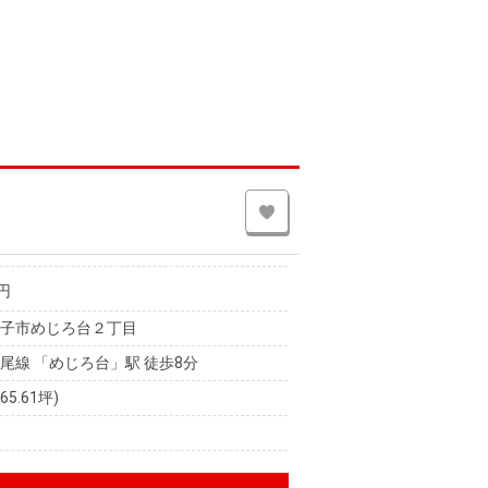
円
王子市めじろ台２丁目
尾線 「めじろ台」駅 徒歩8分
(65.61坪)