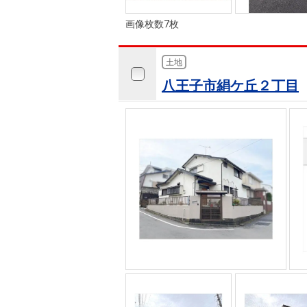
画像枚数7枚
土地
八王子市絹ケ丘２丁目