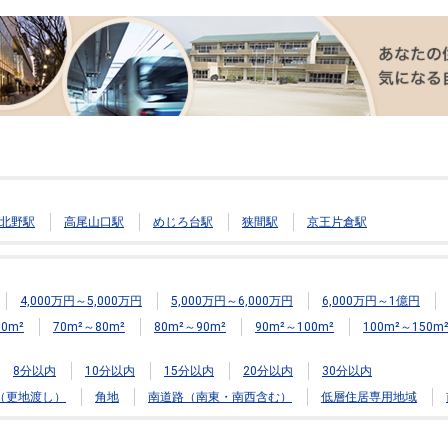
北野駅
高尾山口駅
めじろ台駅
狭間駅
京王片倉駅
4,000万円～5,000万円
5,000万円～6,000万円
6,000万円～1億円
0m²
70m²～80m²
80m²～90m²
90m²～100m²
100m²～150m
8分以内
10分以内
15分以内
20分以内
30分以内
（更地渡し）
角地
南道路（南東・南西含む）
低層住居専用地域