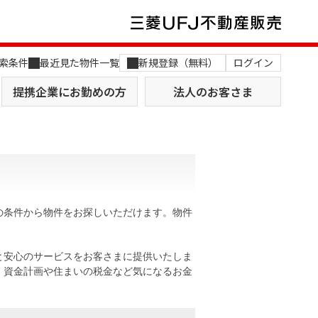
索条件
最近見た物件一覧
新規登録（無料）
ログイン
提携企業にお勤めの方
法人のお客さま
の条件から物件をお探しいただけます。物件
店舗のご案内（関西）
MUFG Way
土地を探す
AI不動産査定
と安心のサービスをお客さまに提供いたしま
。資金計画や住まいの税金など気になるお金
役員一覧
おすすめ物件から探す