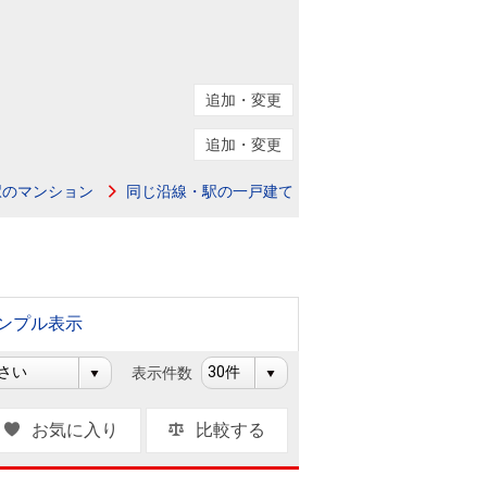
ニュースリリース
住まい1プラス（お役立ちコラム）
住まい1プラス（お役立ちコラム）
追加・変更
閉じる
追加・変更
駅のマンション
同じ沿線・駅の一戸建て
ンプル表示
表示件数
お気に入り
比較する