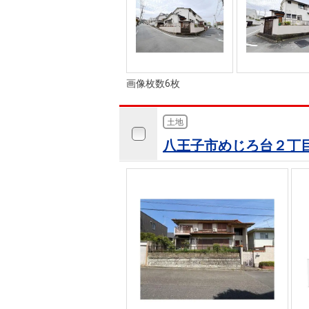
画像枚数6枚
土地
八王子市めじろ台２丁