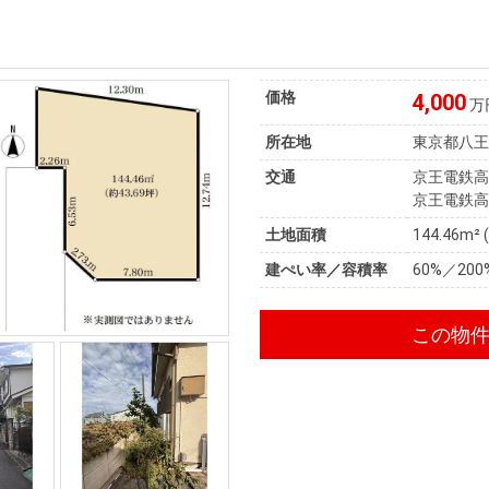
価格
4,000
万
所在地
東京都八
交通
京王電鉄高
京王電鉄高
土地面積
144.46m² 
建ぺい率／容積率
60%／200
この物