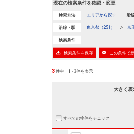
沿革
現在の検索条件を確認・変更
会員ページ
エリアから探す
沿
検索方法
会社案内（電子ブック版）
購入向けサービス
売却向けサービス
東京都（251）
京
沿線・駅
検索条件
住まいと暮らしの税金の本（電子ブック）
住まいと暮らしの税金の本（電子ブック）
検索条件を保存
この条件で
3
件中
1 - 3件を表示
大きく表
すべての物件をチェック