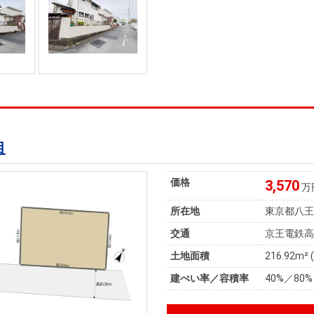
目
価格
3,570
万
所在地
東京都八
交通
京王電鉄高
土地面積
216.92m² 
建ぺい率／容積率
40%／80%