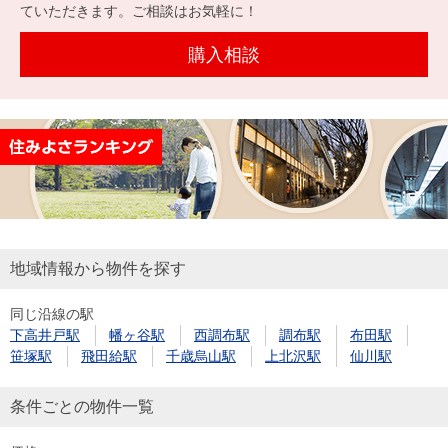
を探
ていただきます。ご相談はお気軽に！
本社地
ニュース
沿革
す
売却
会員ページ
図
リリース
購入相談
投
時手
事業
資
取り
用物
会社案内
閉じる
用
金額
件を
（電子ブ
物
試算
探す
ック版）
件
を
売却向け
周辺相場
住まい1プ
探
サービス
検索
ラス（お
す
役立ちコ
地域情報から物件を探す
ラム）
同じ沿線の駅
購入向け
住宅ロー
住まい1プ
下高井戸駅
幡ヶ谷駅
西調布駅
調布駅
布田駅
住まいと
売却ガイ
サービス
ンシミュ
ラス（お
笹塚駅
飛田給駅
千歳烏山駅
上北沢駅
仙川駅
暮らしの
ド
レーショ
役立ちコ
税金の本
ン
ラム）
条件ごとの物件一覧
（電子ブ