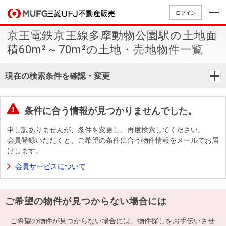
ログイン
京王電鉄京王線多摩動物公園駅の土地面
買いたい
積60m²～70m²の土地・売地物件一覧
売りたい
現在の検索条件を確認・変更
店舗案内
買いたいTOP
売りたいTOP
店舗案内TOP
会社情報TOP
採用情報TOP
条件に合う情報が見つかりませんでした。
会社情報
申し訳ありませんが、条件を変更し、再度検索してください。
会員登録いただくと、ご希望の条件に合う物件情報をメールでお届
けします。
採用情報
店舗のご
ごあいさ
新卒採用
店舗のご
会社概
キャリア
店舗のご
MUFG
中古
無
新
売
A
会員サービスについて
案内（首
つ
情報
案内（名
要
採用情報
案内（関
Way
マン
料
築・
却
都圏）
古屋）
西）
法人のお客さま
ショ
査
中古
相
経営ビジ
役員一
ご希望の物件が見つからない場合には
組織図
ンを
定
一戸
談
ョン
覧
探す
建て
提携企業にお勤めの方
ご希望の物件が見つからない場合には、物件探しをお手伝いさせ