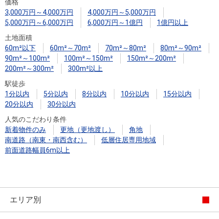
住まいと
ック）
購入ガイ
価格
3,000万円～4,000万円
4,000万円～5,000万円
暮らしの
ド
5,000万円～6,000万円
6,000万円～1億円
1億円以上
税金の本
土地面積
（電子ブ
60m²以下
60m²～70m²
70m²～80m²
80m²～90m²
ック）
90m²～100m²
100m²～150m²
150m²～200m²
200m²～300m²
300m²以上
駅徒歩
1分以内
5分以内
8分以内
10分以内
15分以内
20分以内
30分以内
人気のこだわり条件
新着物件のみ
更地（更地渡し）
角地
南道路（南東・南西含む）
低層住居専用地域
前面道路幅員6m以上
エリア別