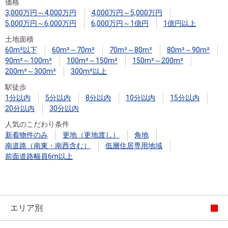
住まいと
ック）
購入ガイ
価格
3,000万円～4,000万円
4,000万円～5,000万円
暮らしの
ド
5,000万円～6,000万円
6,000万円～1億円
1億円以上
税金の本
土地面積
（電子ブ
60m²以下
60m²～70m²
70m²～80m²
80m²～90m²
ック）
90m²～100m²
100m²～150m²
150m²～200m²
200m²～300m²
300m²以上
駅徒歩
1分以内
5分以内
8分以内
10分以内
15分以内
20分以内
30分以内
人気のこだわり条件
新着物件のみ
更地（更地渡し）
角地
南道路（南東・南西含む）
低層住居専用地域
前面道路幅員6m以上
エリア別