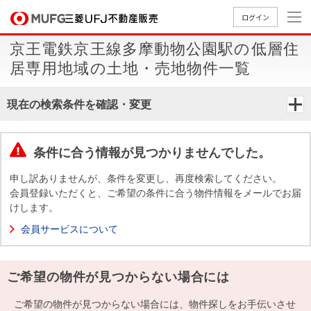
ログイン
京王電鉄京王線多摩動物公園駅の低層住
買いたい
居専用地域の土地・売地物件一覧
売りたい
現在の検索条件を確認・変更
店舗案内
買いたいTOP
売りたいTOP
店舗案内TOP
会社情報TOP
採用情報TOP
条件に合う情報が見つかりませんでした。
会社情報
申し訳ありませんが、条件を変更し、再度検索してください。
会員登録いただくと、ご希望の条件に合う物件情報をメールでお届
けします。
採用情報
店舗のご
ごあいさ
新卒採用
店舗のご
会社概
キャリア
店舗のご
MUFG
中古
無
新
売
A
会員サービスについて
案内（首
つ
情報
案内（名
要
採用情報
案内（関
Way
マン
料
築・
却
都圏）
古屋）
西）
法人のお客さま
ショ
査
中古
相
経営ビジ
役員一
ご希望の物件が見つからない場合には
組織図
ンを
定
一戸
談
ョン
覧
探す
建て
提携企業にお勤めの方
ご希望の物件が見つからない場合には、物件探しをお手伝いさせ