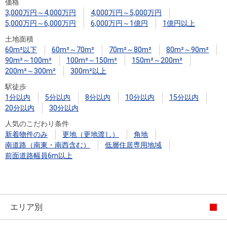
住まいと
ック）
購入ガイ
価格
3,000万円～4,000万円
4,000万円～5,000万円
暮らしの
ド
5,000万円～6,000万円
6,000万円～1億円
1億円以上
税金の本
土地面積
（電子ブ
60m²以下
60m²～70m²
70m²～80m²
80m²～90m²
ック）
90m²～100m²
100m²～150m²
150m²～200m²
200m²～300m²
300m²以上
駅徒歩
1分以内
5分以内
8分以内
10分以内
15分以内
20分以内
30分以内
人気のこだわり条件
新着物件のみ
更地（更地渡し）
角地
南道路（南東・南西含む）
低層住居専用地域
前面道路幅員6m以上
エリア別