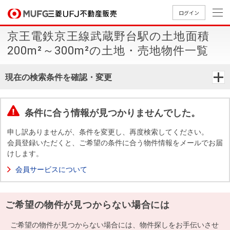
ログイン
京王電鉄京王線武蔵野台駅の土地面積
買いたい
200m²～300m²の土地・売地物件一覧
売りたい
現在の検索条件を確認・変更
店舗案内
買いたいTOP
売りたいTOP
店舗案内TOP
会社情報TOP
採用情報TOP
条件に合う情報が見つかりませんでした。
会社情報
申し訳ありませんが、条件を変更し、再度検索してください。
会員登録いただくと、ご希望の条件に合う物件情報をメールでお届
けします。
採用情報
店舗のご
ごあいさ
新卒採用
店舗のご
会社概
キャリア
店舗のご
MUFG
中古
無
新
売
A
会員サービスについて
案内（首
つ
情報
案内（名
要
採用情報
案内（関
Way
マン
料
築・
却
都圏）
古屋）
西）
法人のお客さま
ショ
査
中古
相
経営ビジ
役員一
ご希望の物件が見つからない場合には
組織図
ンを
定
一戸
談
ョン
覧
探す
建て
提携企業にお勤めの方
ご希望の物件が見つからない場合には、物件探しをお手伝いさせ