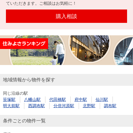
を探
ていただきます。ご相談はお気軽に！
本社地
ニュース
沿革
す
売却
会員ページ
図
リリース
購入相談
投
時手
事業
資
取り
用物
会社案内
閉じる
用
金額
件を
（電子ブ
物
試算
探す
ック版）
件
を
売却向け
周辺相場
住まい1プ
探
サービス
検索
ラス（お
す
役立ちコ
地域情報から物件を探す
ラム）
同じ沿線の駅
購入向け
住宅ロー
住まい1プ
笹塚駅
八幡山駅
代田橋駅
府中駅
仙川駅
住まいと
売却ガイ
サービス
ンシミュ
ラス（お
明大前駅
西調布駅
分倍河原駅
北野駅
調布駅
暮らしの
ド
レーショ
役立ちコ
税金の本
ン
ラム）
条件ごとの物件一覧
（電子ブ