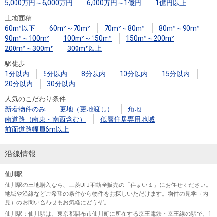
5,000万円～6,000万円
6,000万円～1億円
1億円以上
土地面積
60m²以下
60m²～70m²
70m²～80m²
80m²～90m²
90m²～100m²
100m²～150m²
150m²～200m²
200m²～300m²
300m²以上
駅徒歩
1分以内
5分以内
8分以内
10分以内
15分以内
20分以内
30分以内
人気のこだわり条件
新着物件のみ
更地（更地渡し）
角地
南道路（南東・南西含む）
低層住居専用地域
前面道路幅員6m以上
沿線情報
仙川駅
仙川駅の土地購入なら、三菱UFJ不動産販売の「住まい１」にお任せください。
地域や沿線などご希望の条件から物件をお探しいただけます。物件の見学（内
見）のお問い合わせもお気軽にどうぞ。
仙川駅
：仙川駅は、東京都調布市仙川町に所在する京王電鉄・京王線の駅で、1