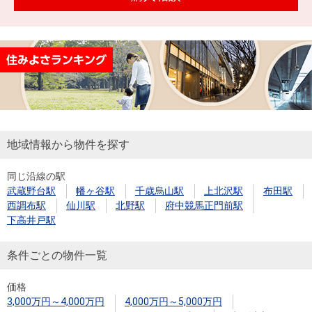
地域情報から物件を探す
同じ沿線の駅
武蔵野台駅
幡ヶ谷駅
千歳烏山駅
上北沢駅
布田駅
西調布駅
仙川駅
北野駅
府中競馬正門前駅
下高井戸駅
条件ごとの物件一覧
価格
3,000万円～4,000万円
4,000万円～5,000万円