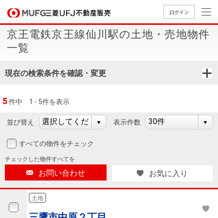
ログイン
京王電鉄京王線仙川駅の土地・売地物件
買いたい
一覧
売りたい
現在の検索条件を確認・変更
店舗案内
5
件中
1 - 5件を表示
買いたいTOP
売りたいTOP
店舗案内TOP
会社情報TOP
採用情報TOP
並び替え
表示件数
会社情報
すべての物件をチェック
採用情報
店舗のご
ごあいさ
新卒採用
店舗のご
会社概
キャリア
店舗のご
MUFG
中古
無
新
売
A
チェックした
物件すべてを
案内（首
つ
情報
案内（名
要
採用情報
案内（関
Way
マン
料
築・
却
お問い合わせ
お気に入り
都圏）
古屋）
西）
法人のお客さま
ショ
査
中古
相
経営ビジ
役員一
組織図
ンを
定
一戸
談
土地
ョン
覧
探す
建て
提携企業にお勤めの方
三鷹市中原２丁目