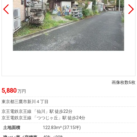
画像枚数6枚
5,880
万円
東京都三鷹市新川４丁目
京王電鉄京王線 「仙川」駅 徒歩22分
京王電鉄京王線 「つつじヶ丘」駅 徒歩24分
土地面積
122.83m² (37.15坪)