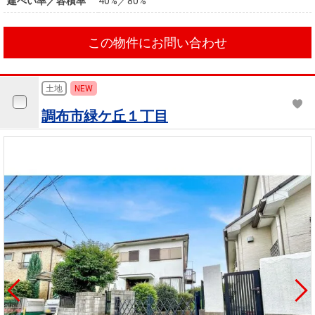
建ぺい率／容積率
40%／80%
この物件にお問い合わせ
土地
NEW
調布市緑ケ丘１丁目