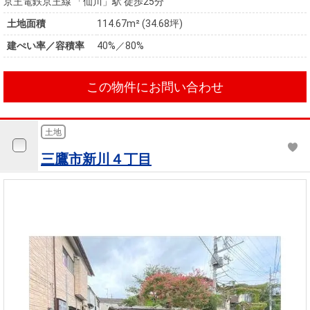
京王電鉄京王線 「仙川」駅 徒歩25分
土地面積
114.67m² (34.68坪)
建ぺい率／容積率
40%／80%
この物件にお問い合わせ
土地
三鷹市新川４丁目