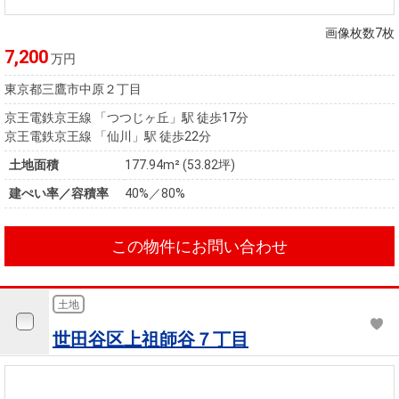
住まいと
ック）
購入ガイ
暮らしの
ド
画像枚数7枚
税金の本
7,200
万円
（電子ブ
東京都三鷹市中原２丁目
ック）
京王電鉄京王線 「つつじヶ丘」駅 徒歩17分
京王電鉄京王線 「仙川」駅 徒歩22分
土地面積
177.94m² (53.82坪)
建ぺい率／容積率
40%／80%
この物件にお問い合わせ
土地
世田谷区上祖師谷７丁目