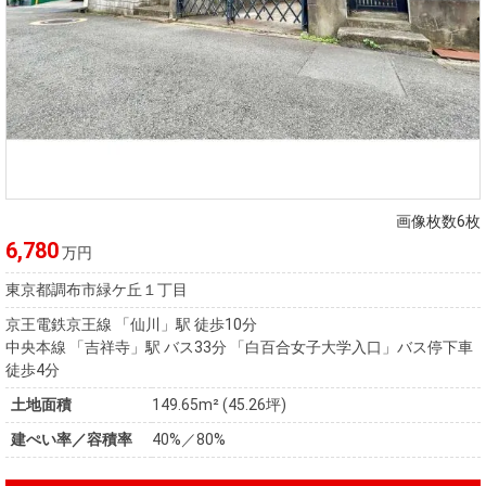
画像枚数6枚
6,780
万円
東京都調布市緑ケ丘１丁目
京王電鉄京王線 「仙川」駅 徒歩10分
中央本線 「吉祥寺」駅 バス33分 「白百合女子大学入口」バス停下車
徒歩4分
土地面積
149.65m² (45.26坪)
建ぺい率／容積率
40%／80%