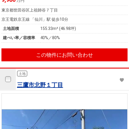
万円
東京都世田谷区上祖師谷７丁目
京王電鉄京王線 「仙川」駅 徒歩10分
土地面積
155.33m² (46.98坪)
建ぺい率／容積率
40%／80%
この物件にお問い合わせ
土地
三鷹市北野１丁目