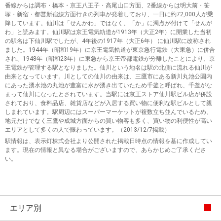
番線からは調布・橋本・京王八王子・高尾山口方面、2番線からは明大前・笹
塚・新宿・都営新宿線方面行きの列車が発着しており、一日に約72,000人が乗
降しています。仙川は「せんかわ」ではなく、「か」に濁点が付けて「せんが
わ」と読みます。仙川駅は京王電気軌道が1913年（大正2年）に開業した当初
の駅名は下仙川駅でしたが、4年後の1917年（大正6年） に仙川駅に改称され
ました。1944年（昭和19年）に京王電気軌道が東京急行電鉄（大東急）に併合
され、1948年（昭和23年）に東急から京王帝都電鉄が分離したことにより、京
王電鉄が管理する駅となりました。仙川という地名は駅の北側に流れる仙川が
由来となっています。川としての仙川の由来は、三鷹市にある新川丸池公園内
にあった湧水池の丸池が豊富に水が湧き出ていたため千釜と呼ばれ、千釜がな
まって仙川になったとされています。当駅には京王ストア仙川駅ビル店が併設
されており、食料品店、雑貨店などが入居する買い物に便利な駅ビルとして親
しまれています。駅周辺にはスーパーマーケットが複数立ち並んでいるため、
地元だけでなく三鷹や成城方面からの買い物客も多く、買い物の利便性が高い
エリアとして多くの人で賑わっています。（2013/12/7掲載）
駅情報は、表示灯株式会社より公開された掲載日時点の情報を基に作成してい
ます。現在の情報と異なる場合がございますので、あらかじめご了承くださ
い。
エリア別