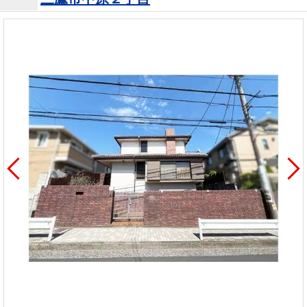
を探
本社地
ニュース
沿革
す
売却
会員ページ
図
リリース
投
時手
事業
資
取り
用物
会社案内
閉じる
用
金額
件を
（電子ブ
物
試算
探す
ック版）
件
を
売却向け
周辺相場
住まい1プ
探
サービス
検索
ラス（お
す
役立ちコ
ラム）
購入向け
住宅ロー
住まい1プ
住まいと
売却ガイ
サービス
ンシミュ
ラス（お
暮らしの
ド
レーショ
役立ちコ
税金の本
ン
ラム）
（電子ブ