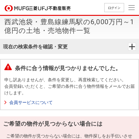
ログイン
西武池袋・豊島線練馬駅の6,000万円～1
買いたい
億円の土地・売地物件一覧
売りたい
現在の検索条件を確認・変更
店舗案内
買いたいTOP
売りたいTOP
店舗案内TOP
会社情報TOP
採用情報TOP
条件に合う情報が見つかりませんでした。
会社情報
申し訳ありませんが、条件を変更し、再度検索してください。
会員登録いただくと、ご希望の条件に合う物件情報をメールでお届
けします。
採用情報
店舗のご
ごあいさ
新卒採用
店舗のご
会社概
キャリア
店舗のご
MUFG
中古
無
新
売
A
会員サービスについて
案内（首
つ
情報
案内（名
要
採用情報
案内（関
Way
マン
料
築・
却
都圏）
古屋）
西）
法人のお客さま
ショ
査
中古
相
経営ビジ
役員一
ご希望の物件が見つからない場合には
組織図
ンを
定
一戸
談
ョン
覧
探す
建て
提携企業にお勤めの方
ご希望の物件が見つからない場合には、物件探しをお手伝いさせ