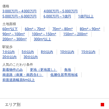
住まいと
ック）
購入ガイ
価格
暮らしの
ド
3,000万円～4,000万円
4,000万円～5,000万円
税金の本
5,000万円～6,000万円
6,000万円～1億円
1億円以上
（電子ブ
土地面積
ック）
60m²以下
60m²～70m²
70m²～80m²
80m²～90m²
90m²～100m²
100m²～150m²
150m²～200m²
200m²～300m²
300m²以上
駅徒歩
1分以内
5分以内
8分以内
10分以内
15分以内
20分以内
30分以内
人気のこだわり条件
新着物件のみ
更地（更地渡し）
角地
南道路（南東・南西含む）
低層住居専用地域
前面道路幅員6m以上
エリア別