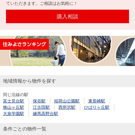
を探
ていただきます。ご相談はお気軽に！
本社地
ニュース
沿革
す
売却
会員ページ
図
リリース
購入相談
投
時手
事業
資
取り
用物
会社案内
閉じる
用
金額
件を
（電子ブ
物
試算
探す
ック版）
件
を
売却向け
周辺相場
住まい1プ
探
サービス
検索
ラス（お
す
役立ちコ
地域情報から物件を探す
ラム）
同じ沿線の駅
購入向け
住宅ロー
住まい1プ
富士見台駅
保谷駅
稲荷山公園駅
東長崎駅
住まいと
売却ガイ
サービス
ンシミュ
ラス（お
狭山ヶ丘駅
江古田駅
西所沢駅
ひばりヶ丘駅
暮らしの
ド
レーショ
役立ちコ
大泉学園駅
練馬高野台駅
税金の本
ン
ラム）
（電子ブ
条件ごとの物件一覧