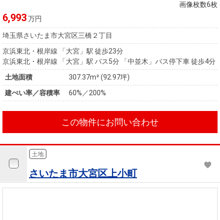
住まいと
ック）
購入ガイ
画像枚数6枚
暮らしの
ド
6,993
万円
税金の本
埼玉県さいたま市大宮区三橋２丁目
（電子ブ
京浜東北・根岸線 「大宮」駅 徒歩23分
ック）
京浜東北・根岸線 「大宮」駅 バス5分 「中並木」バス停下車 徒歩4分
土地面積
307.37m² (92.97坪)
建ぺい率／容積率
60%／200%
この物件にお問い合わせ
土地
さいたま市大宮区上小町