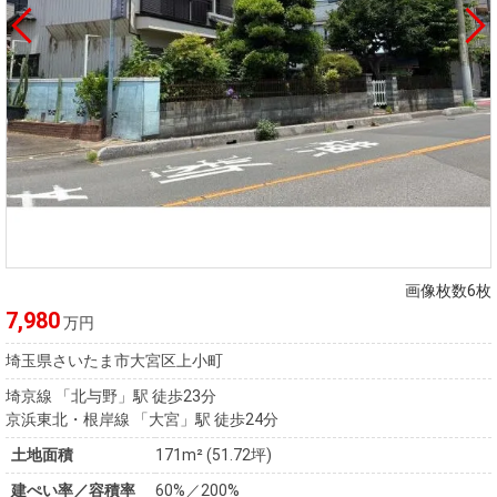
画像枚数6枚
7,980
万円
埼玉県さいたま市大宮区上小町
埼京線 「北与野」駅 徒歩23分
京浜東北・根岸線 「大宮」駅 徒歩24分
土地面積
171m² (51.72坪)
建ぺい率／容積率
60%／200%