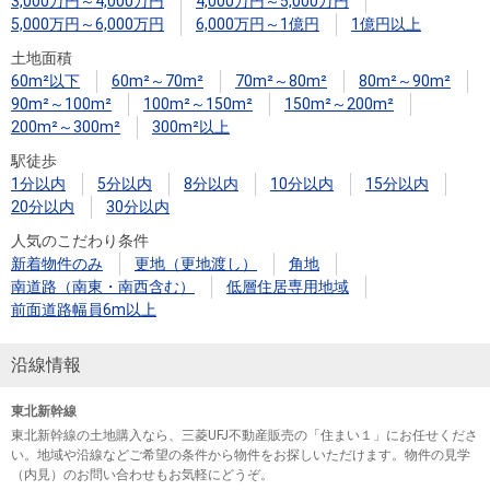
3,000万円～4,000万円
4,000万円～5,000万円
5,000万円～6,000万円
6,000万円～1億円
1億円以上
土地面積
60m²以下
60m²～70m²
70m²～80m²
80m²～90m²
90m²～100m²
100m²～150m²
150m²～200m²
200m²～300m²
300m²以上
駅徒歩
1分以内
5分以内
8分以内
10分以内
15分以内
20分以内
30分以内
人気のこだわり条件
新着物件のみ
更地（更地渡し）
角地
南道路（南東・南西含む）
低層住居専用地域
前面道路幅員6m以上
沿線情報
東北新幹線
東北新幹線の土地購入なら、三菱UFJ不動産販売の「住まい１」にお任せくださ
い。地域や沿線などご希望の条件から物件をお探しいただけます。物件の見学
（内見）のお問い合わせもお気軽にどうぞ。