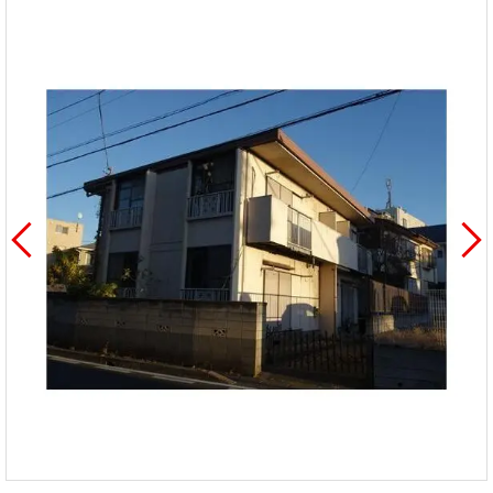
を探
本社地
ニュース
沿革
す
売却
会員ページ
図
リリース
投
時手
事業
資
取り
用物
会社案内
閉じる
用
金額
件を
（電子ブ
物
試算
探す
ック版）
件
を
売却向け
周辺相場
住まい1プ
探
サービス
検索
ラス（お
す
役立ちコ
ラム）
購入向け
住宅ロー
住まい1プ
住まいと
売却ガイ
サービス
ンシミュ
ラス（お
暮らしの
ド
レーショ
役立ちコ
税金の本
ン
ラム）
（電子ブ