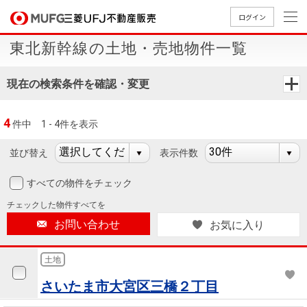
ログイン
東北新幹線の土地・売地物件一覧
買いたい
現在の検索条件を確認・変更
売りたい
4
件中
1 - 4件を表示
店舗案内
買いたいTOP
売りたいTOP
店舗案内TOP
会社情報TOP
採用情報TOP
並び替え
表示件数
会社情報
すべての物件をチェック
チェックした
物件すべてを
採用情報
店舗のご
ごあいさ
新卒採用
店舗のご
会社概
キャリア
店舗のご
MUFG
中古
無
新
売
A
お問い合わせ
お気に入り
案内（首
つ
情報
案内（名
要
採用情報
案内（関
Way
マン
料
築・
却
都圏）
古屋）
西）
法人のお客さま
ショ
査
中古
相
土地
経営ビジ
役員一
組織図
ンを
定
一戸
談
さいたま市大宮区三橋２丁目
ョン
覧
探す
建て
提携企業にお勤めの方