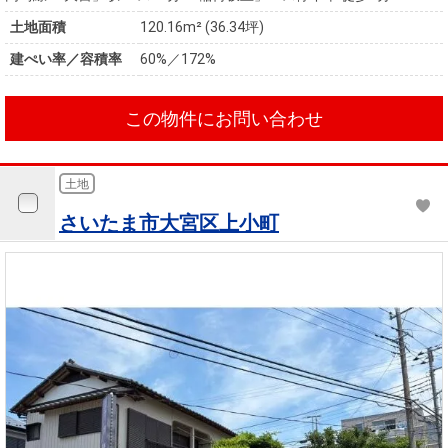
土地面積
120.16m² (36.34坪)
建ぺい率／容積率
60%／172%
この物件にお問い合わせ
土地
さいたま市大宮区上小町