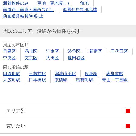
新着物件のみ
更地（更地渡し）
角地
南道路（南東・南西含む）
低層住居専用地域
前面道路幅員6m以上
周辺のエリア、沿線から物件を探す
周辺の市区郡
目黒区
品川区
江東区
渋谷区
新宿区
千代田区
中央区
文京区
大田区
世田谷区
同じ沿線の駅
田原町駅
三越前駅
溜池山王駅
銀座駅
表参道駅
末広町駅
日本橋駅
京橋駅
稲荷町駅
青山一丁目駅
エリア別
買いたい