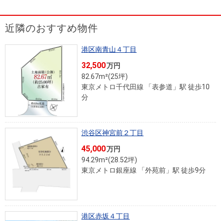
を探
本社地
ニュース
沿革
す
売却
会員ページ
図
リリース
近隣のおすすめ物件
投
時手
事業
資
取り
用物
会社案内
港区南青山４丁目
閉じる
用
金額
件を
（電子ブ
32,500
万円
物
試算
探す
ック版）
82.67m²(25坪)
件
東京メトロ千代田線 「表参道」駅 徒歩10
分
を
売却向け
周辺相場
住まい1プ
探
サービス
検索
ラス（お
す
役立ちコ
渋谷区神宮前２丁目
ラム）
45,000
万円
購入向け
住宅ロー
住まい1プ
94.29m²(28.52坪)
住まいと
売却ガイ
東京メトロ銀座線 「外苑前」駅 徒歩9分
サービス
ンシミュ
ラス（お
暮らしの
ド
レーショ
役立ちコ
税金の本
ン
ラム）
（電子ブ
港区赤坂４丁目