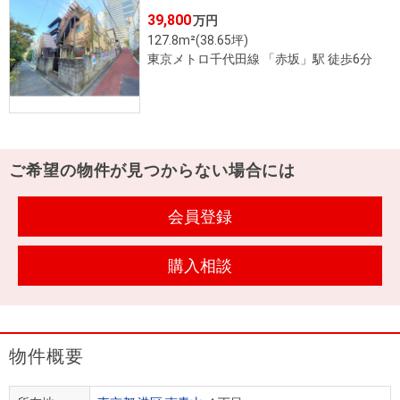
住まいと
ック）
購入ガイ
39,800
万円
暮らしの
ド
127.8m²(38.65坪)
税金の本
東京メトロ千代田線 「赤坂」駅 徒歩6分
（電子ブ
ック）
ご希望の物件が見つからない場合には
会員登録
購入相談
物件概要