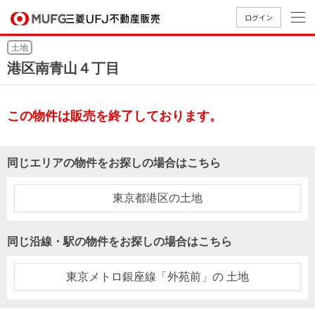
ログイン
土地
買いたい
港区南青山４丁目
売りたい
この物件は販売を終了しております。
店舗案内
買いたいTOP
売りたいTOP
店舗案内TOP
会社情報TOP
採用情報TOP
同じエリアの物件をお探しの場合はこちら
会社情報
東京都港区の土地
採用情報
店舗のご
ごあいさ
新卒採用
店舗のご
会社概
キャリア
店舗のご
MUFG
中古
無
新
売
A
同じ沿線・駅の物件をお探しの場合はこちら
案内（首
つ
情報
案内（名
要
採用情報
案内（関
Way
マン
料
築・
却
都圏）
古屋）
西）
法人のお客さま
ショ
査
中古
相
東京メトロ銀座線「外苑前」の 土地
経営ビジ
役員一
組織図
ンを
定
一戸
談
ョン
覧
探す
建て
提携企業にお勤めの方