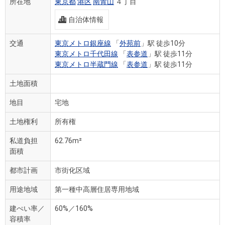
所在地
東京都
港区
南青山
４丁目
自治体情報
交通
東京メトロ銀座線
「
外苑前
」駅 徒歩10分
東京メトロ千代田線
「
表参道
」駅 徒歩11分
東京メトロ半蔵門線
「
表参道
」駅 徒歩11分
土地面積
地目
宅地
土地権利
所有権
私道負担
62.76m²
面積
都市計画
市街化区域
用途地域
第一種中高層住居専用地域
建ぺい率／
60%／160%
容積率