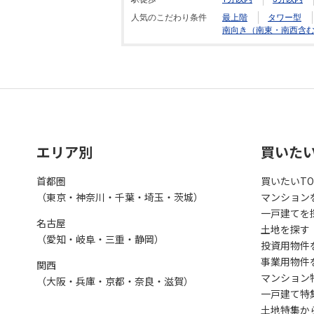
人気のこだわり条件
最上階
タワー型
南向き（南東・南西含
エリア別
買いた
首都圏
買いたいTO
（東京・神奈川・千葉・埼玉・茨城）
マンション
一戸建てを
名古屋
土地を探す
（愛知・岐阜・三重・静岡）
投資用物件
事業用物件
関西
マンション
（大阪・兵庫・京都・奈良・滋賀）
一戸建て特
土地特集か