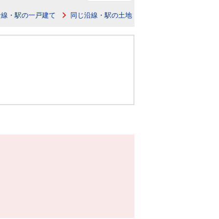
ニュースリリース
沿線・駅の一戸建て
同じ沿線・駅の土地
住まい1プラス（お役立ちコラム）
住まい1プラス（お役立ちコラム）
閉じる