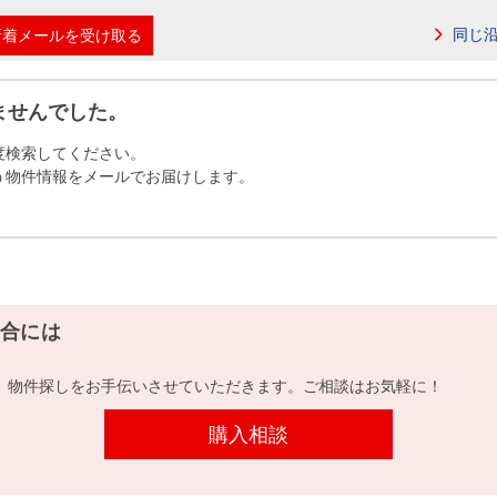
本社地図
同じ
新着メールを受け取る
住宅ローンシミュレーション
周辺相場検索
ませんでした。
度検索してください。
購入ガイド
売却ガイド
う物件情報をメールでお届けします。
合には
、物件探しをお手伝いさせていただきます。ご相談はお気軽に！
購入相談