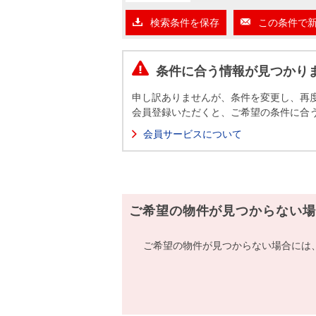
沿革
検索条件を保存
この条件で
会員ページ
会社案内（電子ブック版）
購入向けサービス
売却向けサービス
条件に合う情報が見つかり
申し訳ありませんが、条件を変更し、再
住まいと暮らしの税金の本（電子ブック）
住まいと暮らしの税金の本（電子ブック）
会員登録いただくと、ご希望の条件に合
会員サービスについて
ご希望の物件が見つからない場
ご希望の物件が見つからない場合には