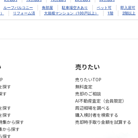
ルーフバルコニー
角部屋
駐車場空きあり
ペット可
即入居可
む）
リフォーム済
大規模マンション（100戸以上）
1階
2階以上
い
売りたい
P
売りたいTOP
を探す
無料査定
探す
売却のご相談
AI不動産査定（会員限定）
を探す
周辺相場を調べる
を探す
購入検討者を検索する
特集から探す
売却時手取り金額を試算する
集から探す
ら探す