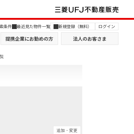
索条件
最近見た物件一覧
新規登録（無料）
ログイン
提携企業にお勤めの方
法人のお客さま
覧
店舗のご案内（関西）
MUFG Way
土地を探す
AI不動産査定
役員一覧
おすすめ物件から探す
追加・変更