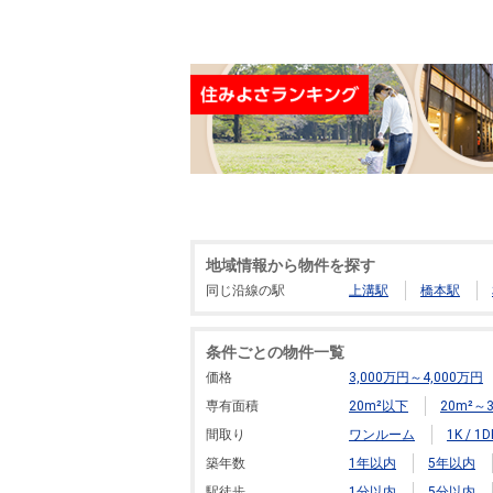
地域情報から物件を探す
同じ沿線の駅
上溝駅
橋本駅
条件ごとの物件一覧
価格
3,000万円～4,000万円
専有面積
20m²以下
20m²～3
間取り
ワンルーム
1K / 1D
築年数
1年以内
5年以内
駅徒歩
1分以内
5分以内