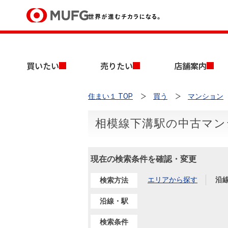
買いたい
買いたい
売りたい
店舗案内
売りたい
住まい１ TOP
買う
マンション
店舗案内
買いたいTOP
売りたいTOP
店舗案内TOP
会社情報TOP
採用情報TOP
相模線下溝駅の中古マン
会社情報
現在の検索条件を確認・変更
採用情報
店舗のご案内（首都圏）
ごあいさつ
新卒採用情報
中古マンションを探す
無料査定
エリアから探す
沿
検索方法
法人のお客さま
経営ビジョン
沿線・駅
投資用物件を探す
売却時手取り金額試算
提携企業にお勤めの方
検索条件