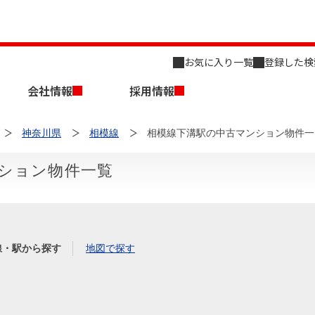
お気に入り一覧
登録した検
会社情報
採用情報
神奈川県
相模線
相模線下溝駅の中古マンション物件一
ション物件一覧
店舗のご案内（名古屋）
会社概要
キャリア採用情報
新築・中古一戸建てを探す
売却相談
線・駅から探す
地図で探す
組織図
事業用物件を探す