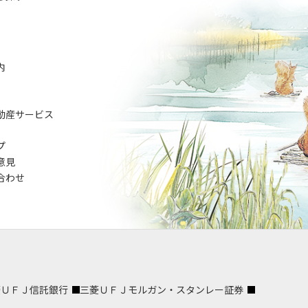
内
動産サービス
プ
意見
合わせ
菱ＵＦＪ信託銀行
三菱ＵＦＪモルガン・スタンレー証券