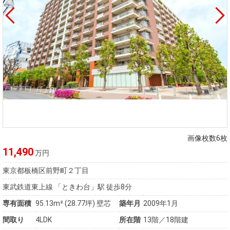
画像枚数6枚
11,490
万円
東京都板橋区前野町２丁目
東武鉄道東上線 「ときわ台」駅 徒歩8分
専有面積
95.13m²
(28.77坪)
壁芯
築年月
2009年1月
間取り
4LDK
所在階
13階／18階建