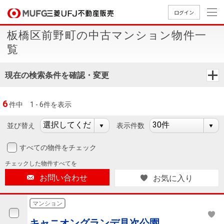
ログイン
板橋区前野町の中古マンション物件一
買いたい
覧
売りたい
現在の検索条件を確認・変更
店舗案内
6
件中
1 - 6件を表示
買いたいTOP
売りたいTOP
店舗案内TOP
会社情報TOP
採用情報TOP
並び替え
表示件数
会社情報
すべての物件をチェック
採用情報
店舗のご
ごあいさ
新卒採用
店舗のご
会社概
キャリア
店舗のご
MUFG
中古
無
新
売
A
チェックした
物件すべてを
案内（首
つ
情報
案内（名
要
採用情報
案内（関
Way
マン
料
築・
却
お問い合わせ
お気に入り
都圏）
古屋）
西）
法人のお客さま
ショ
査
中古
相
経営ビジ
役員一
組織図
ンを
定
一戸
談
マンション
ョン
覧
探す
建て
提携企業にお勤めの方
キャニオングランデ見次公園