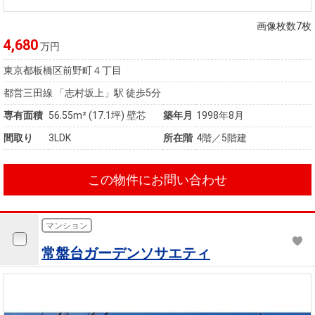
住まいと
ック）
購入ガイ
暮らしの
ド
画像枚数7枚
税金の本
4,680
万円
（電子ブ
東京都板橋区前野町４丁目
ック）
都営三田線 「志村坂上」駅 徒歩5分
専有面積
56.55m²
(17.1坪)
壁芯
築年月
1998年8月
間取り
3LDK
所在階
4階／5階建
この物件にお問い合わせ
マンション
常盤台ガーデンソサエティ