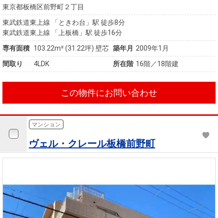
東京都板橋区前野町２丁目
東武鉄道東上線 「ときわ台」駅 徒歩8分
東武鉄道東上線 「上板橋」駅 徒歩16分
専有面積
103.22m²
(31.22坪)
壁芯
築年月
2009年1月
間取り
4LDK
所在階
16階／18階建
この物件にお問い合わせ
マンション
ヴェル・クレール板橋前野町