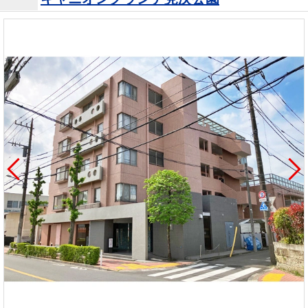
を探
本社地
ニュース
沿革
す
売却
会員ページ
図
リリース
投
時手
事業
資
取り
用物
会社案内
閉じる
用
金額
件を
（電子ブ
物
試算
探す
ック版）
件
を
売却向け
周辺相場
住まい1プ
探
サービス
検索
ラス（お
す
役立ちコ
ラム）
購入向け
住宅ロー
住まい1プ
住まいと
売却ガイ
サービス
ンシミュ
ラス（お
暮らしの
ド
レーショ
役立ちコ
税金の本
ン
ラム）
（電子ブ