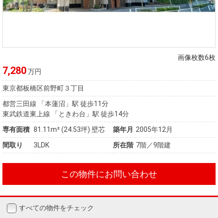
画像枚数6枚
7,280
万円
東京都板橋区前野町３丁目
都営三田線 「本蓮沼」駅 徒歩11分
東武鉄道東上線 「ときわ台」駅 徒歩14分
専有面積
81.11m²
(24.53坪)
壁芯
築年月
2005年12月
間取り
3LDK
所在階
7階／9階建
この物件にお問い合わせ
すべての物件をチェック