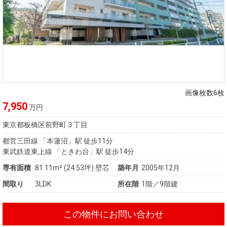
画像枚数6枚
7,950
万円
東京都板橋区前野町３丁目
都営三田線 「本蓮沼」駅 徒歩11分
東武鉄道東上線 「ときわ台」駅 徒歩14分
専有面積
81.11m²
(24.53坪)
壁芯
築年月
2005年12月
間取り
3LDK
所在階
1階／9階建
この物件にお問い合わせ