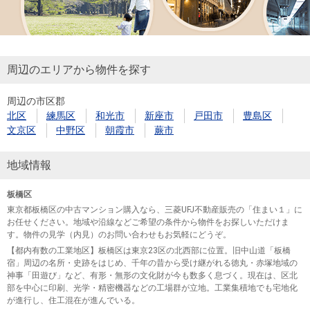
周辺のエリアから物件を探す
周辺の市区郡
北区
練馬区
和光市
新座市
戸田市
豊島区
文京区
中野区
朝霞市
蕨市
地域情報
板橋区
東京都板橋区の中古マンション購入なら、三菱UFJ不動産販売の「住まい１」に
お任せください。地域や沿線などご希望の条件から物件をお探しいただけま
す。物件の見学（内見）のお問い合わせもお気軽にどうぞ。
【都内有数の工業地区】板橋区は東京23区の北西部に位置。旧中山道「板橋
宿」周辺の名所・史跡をはじめ、千年の昔から受け継がれる徳丸・赤塚地域の
神事「田遊び」など、有形・無形の文化財が今も数多く息づく。現在は、区北
部を中心に印刷、光学・精密機器などの工場群が立地。工業集積地でも宅地化
が進行し、住工混在が進んでいる。