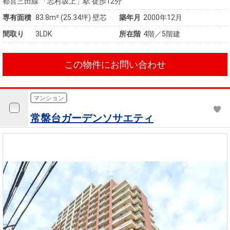
都営三田線 「志村坂上」駅 徒歩12分
専有面積
83.8m²
(25.34坪)
壁芯
築年月
2000年12月
間取り
3LDK
所在階
4階／5階建
この物件にお問い合わせ
マンション
常盤台ガーデンソサエティ