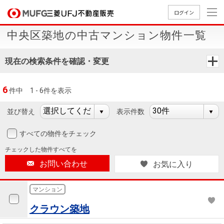
ログイン
中央区築地の中古マンション物件一覧
買いたい
現在の検索条件を確認・変更
売りたい
6
件中
1 - 6件を表示
店舗案内
買いたいTOP
売りたいTOP
店舗案内TOP
会社情報TOP
採用情報TOP
並び替え
表示件数
会社情報
すべての物件をチェック
チェックした
物件すべてを
採用情報
店舗のご
ごあいさ
新卒採用
店舗のご
会社概
キャリア
店舗のご
MUFG
中古
無
新
売
A
お問い合わせ
お気に入り
案内（首
つ
情報
案内（名
要
採用情報
案内（関
Way
マン
料
築・
却
都圏）
古屋）
西）
法人のお客さま
ショ
査
中古
相
マンション
経営ビジ
役員一
組織図
ンを
定
一戸
談
クラウン築地
ョン
覧
探す
建て
提携企業にお勤めの方