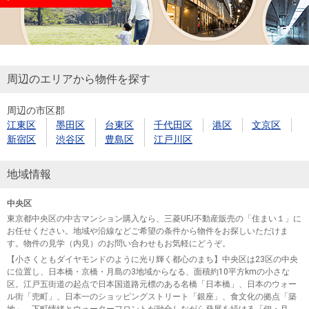
周辺のエリアから物件を探す
周辺の市区郡
江東区
墨田区
台東区
千代田区
港区
文京区
新宿区
渋谷区
豊島区
江戸川区
地域情報
中央区
東京都中央区の中古マンション購入なら、三菱UFJ不動産販売の「住まい１」に
お任せください。地域や沿線などご希望の条件から物件をお探しいただけま
す。物件の見学（内見）のお問い合わせもお気軽にどうぞ。
【小さくともダイヤモンドのように光り輝く都心のまち】中央区は23区の中央
に位置し、日本橋・京橋・月島の3地域からなる、面積約10平方kmの小さな
区。江戸五街道の起点で日本国道路元標のある名橋「日本橋」、日本のウォー
ル街「兜町」、日本一のショッピングストリート「銀座」、食文化の拠点「築
地」、下町情緒とウォーターフロントが融合しながら発展を続ける「佃・月