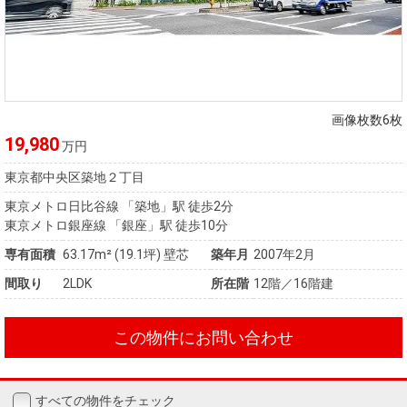
画像枚数6枚
19,980
万円
東京都中央区築地２丁目
東京メトロ日比谷線 「築地」駅 徒歩2分
東京メトロ銀座線 「銀座」駅 徒歩10分
専有面積
63.17m²
(19.1坪)
壁芯
築年月
2007年2月
間取り
2LDK
所在階
12階／16階建
この物件にお問い合わせ
すべての物件をチェック