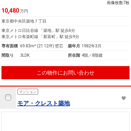
住まいと
ック）
購入ガイ
画像枚数7枚
暮らしの
ド
10,480
万円
税金の本
東京都中央区築地７丁目
（電子ブ
東京メトロ日比谷線 「築地」駅 徒歩6分
ック）
東京メトロ有楽町線 「新富町」駅 徒歩9分
専有面積
69.83m²
(21.12坪)
壁芯
築年月
1982年3月
間取り
3LDK
所在階
4階／8階建
この物件にお問い合わせ
マンション
モア・クレスト築地