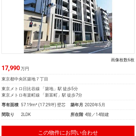
画像枚数6枚
17,990
万円
東京都中央区築地７丁目
東京メトロ日比谷線 「築地」駅 徒歩5分
東京メトロ有楽町線 「新富町」駅 徒歩7分
専有面積
57.19m²
(17.29坪)
壁芯
築年月
2020年5月
間取り
2LDK
所在階
4階／14階建
この物件にお問い合わせ