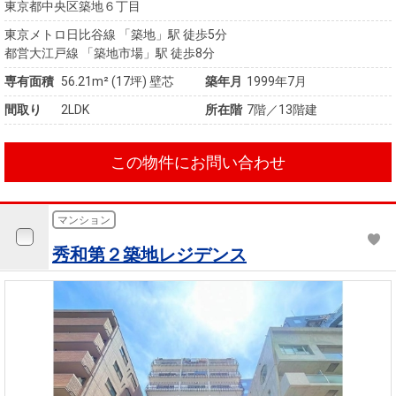
東京都中央区築地６丁目
東京メトロ日比谷線 「築地」駅 徒歩5分
都営大江戸線 「築地市場」駅 徒歩8分
専有面積
56.21m²
(17坪)
壁芯
築年月
1999年7月
間取り
2LDK
所在階
7階／13階建
この物件にお問い合わせ
マンション
秀和第２築地レジデンス