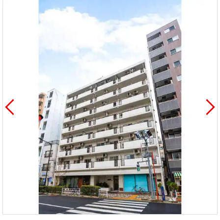
を探
本社地
ニュース
沿革
す
売却
会員ページ
図
リリース
投
時手
事業
資
取り
用物
会社案内
閉じる
用
金額
件を
（電子ブ
物
試算
探す
ック版）
件
を
売却向け
周辺相場
住まい1プ
探
サービス
検索
ラス（お
す
役立ちコ
ラム）
購入向け
住宅ロー
住まい1プ
住まいと
売却ガイ
サービス
ンシミュ
ラス（お
暮らしの
ド
レーショ
役立ちコ
税金の本
ン
ラム）
（電子ブ