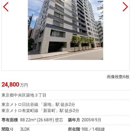
画像枚数6枚
24,800
万円
東京都中央区築地３丁目
東京メトロ日比谷線 「築地」駅 徒歩2分
東京メトロ有楽町線 「新富町」駅 徒歩2分
専有面積
88.22m²
(26.68坪)
壁芯
築年月
2005年9月
間取り
3LDK
所在階
9階／14階建