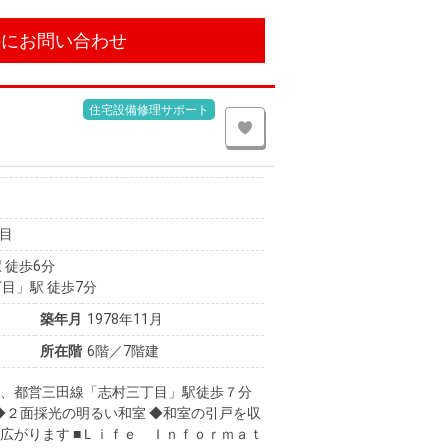
件にお問い合わせ
住宅設備修理サポート
目
 徒歩6分
目」駅 徒歩7分
築年月
1978年11月
所在階
6階／7階建
分、都営三田線「志村三丁目」駅徒歩７分
◆２面採光の明るい和室 ◆和室の引戸を収
広がります ■Ｌｉｆｅ Ｉｎｆｏｒｍａｔ