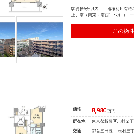
駅徒歩5分以内、土地権利所有権
上、南（南東・南西）バルコニ
この物
価格
8,980
万円
所在地
東京都板橋区志村２丁
交通
都営三田線 「志村三丁