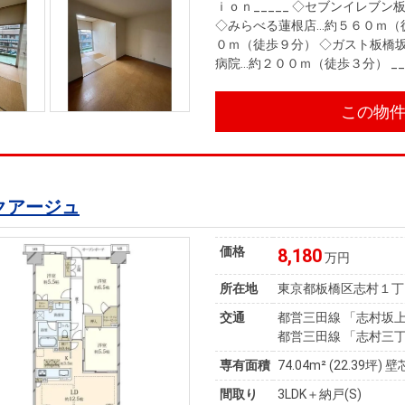
ｉｏｎ_____ ◇セブンイレブ
◇みらべる蓮根店…約５６０ｍ（
０ｍ（徒歩９分） ◇ガスト板橋
病院…約２００ｍ（徒歩３分） ___
この物
クアージュ
価格
8,180
万円
所在地
東京都板橋区志村１丁
交通
都営三田線 「志村坂上
都営三田線 「志村三丁
専有面積
74.04m²
(22.39坪)
壁
間取り
3LDK＋納戸(S)