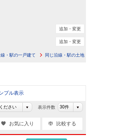
ニュースリリース
住まい1プラス（お役立ちコラム）
住まい1プラス（お役立ちコラム）
追加・変更
閉じる
追加・変更
沿線・駅の一戸建て
同じ沿線・駅の土地
ンプル表示
表示件数
お気に入り
比較する