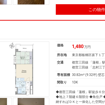
この物
価格
1,480
万円
所在地
東京都板橋区坂下１丁
交通
都営三田線 「蓮根」駅
都営三田線 「志村三丁
専有面積
30.82m²
(9.32坪)
壁芯
間取り
1DK
◆都営三田線「蓮根」駅徒歩６
◆地上７階建６階部分 ◆角住戸 
納すればＤＫと一体化した空間が