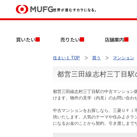
買いたい
買いたい
売りたい
店舗案内
売りたい
住まい１ TOP
買う
マンション
店舗案内
買いたいTOP
売りたいTOP
店舗案内TOP
会社情報TOP
採用情報TOP
都営三田線志村三丁目駅
会社情報
都営三田線志村三丁目駅の中古マンション
採用情報
けます。物件の見学（内見）のお問い合わ
店舗のご案内（首都圏）
ごあいさつ
新卒採用情報
中古マンションを探す
無料査定
中古マンションをお探しなら、三菱ＵＦＪ
法人のお客さま
供いたします。人気のテーマや住みよさラ
経営ビジョン
になるお金のことから契約、引き渡しまで
投資用物件を探す
売却時手取り金額試算
提携企業にお勤めの方