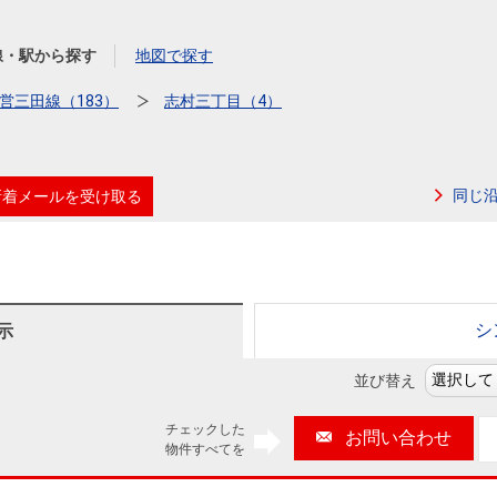
本社地図
線・駅から探す
地図で探す
住宅ローンシミュレーション
周辺相場検索
営三田線（183）
志村三丁目（4）
購入ガイド
売却ガイド
同じ
新着メールを受け取る
シ
示
並び替え
チェックした
お問い合わせ
物件すべてを