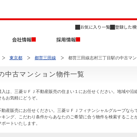
お気に入り一覧
登録した検
会社情報
採用情報
東京都
都営三田線
都営三田線志村三丁目駅の中古マン
の中古マンション物件一覧
購入は、三菱ＵＦＪ不動産販売の住まい１にお任せください。地域や沿
せもお気軽にどうぞ。
店舗のご案内（名古屋）
会社概要
キャリア採用情報
新築・中古一戸建てを探す
売却相談
不動産販売にお任せください。三菱ＵＦＪフィナンシャルグループなら
ンキング、こだわり条件からあなたのご希望に合う物件を検索すること
組織図
サポートいたします。
事業用物件を探す