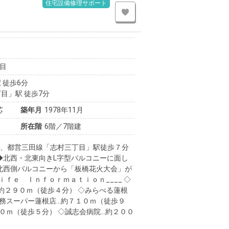
住宅設備修理サポート
目
 徒歩6分
目」駅 徒歩7分
芯
築年月
1978年11月
所在階
6階／7階建
分、都営三田線「志村三丁目」駅徒歩７分
 ◆北西・北東向きL字型バルコニーに面し
◆北西側バルコニーから「板橋花火大会」が
ｉｆｅ Ｉｎｆｏｒｍａｔｉｏｎ____ ◇
約２９０ｍ（徒歩４分） ◇みらべる蓮根
業務スーパー蓮根店…約７１０ｍ（徒歩９
０ｍ（徒歩５分） ◇誠志会病院…約２００