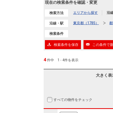
沿革
現在の検索条件を確認・変更
会員ページ
エリアから探す
沿
検索方法
会社案内（電子ブック版）
購入向けサービス
売却向けサービス
東京都（1785）
都
沿線・駅
検索条件
住まいと暮らしの税金の本（電子ブック）
住まいと暮らしの税金の本（電子ブック）
検索条件を保存
この条件で
4
件中
1 - 4件を表示
大きく表
すべての物件をチェック