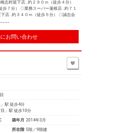
ン板橋志村坂下店…約２９０ｍ（徒歩４分）
徒歩７分） ◇業務スーパー蓮根店…約７１
坂下店…約３４０ｍ（徒歩５分） ◇誠志会
___
件にお問い合わせ
目
」駅 徒歩4分
目」駅 徒歩10分
芯
築年月
2014年3月
所在階
5階／9階建