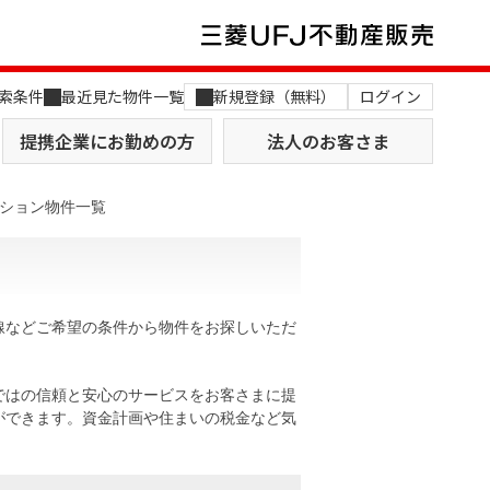
索条件
最近見た物件一覧
新規登録（無料）
ログイン
提携企業にお勤めの方
法人のお客さま
ション物件一覧
線などご希望の条件から物件をお探しいただ
店舗のご案内（関西）
MUFG Way
土地を探す
AI不動産査定
ではの信頼と安心のサービスをお客さまに提
ができます。資金計画や住まいの税金など気
役員一覧
おすすめ物件から探す