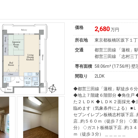
価格
2,680
万円
所在地
東京都板橋区坂下１丁
交通
都営三田線 「蓮根」駅
都営三田線 「志村三丁
専有面積
58.06m²
(17.56坪)
壁
間取り
2LDK
◆都営三田線「蓮根」駅徒歩６
◆地上７階建６階部分 ◆角住戸
た２ＬＤＫ ◆ＬＤＫ２面採光 
臨めます（気象条件による） ■Ｌ
セブンイレブン板橋志村坂下店…
店…約５６０ｍ（徒歩７分） ◇
分） ◇ガスト板橋坂下店…約３４
ｍ（徒歩３分） ＿＿＿＿＿