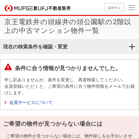
ログイン
京王電鉄井の頭線井の頭公園駅の2階以
買いたい
上の中古マンション物件一覧
売りたい
現在の検索条件を確認・変更
店舗案内
買いたいTOP
売りたいTOP
店舗案内TOP
会社情報TOP
採用情報TOP
条件に合う情報が見つかりませんでした。
会社情報
申し訳ありませんが、条件を変更し、再度検索してください。
会員登録いただくと、ご希望の条件に合う物件情報をメールでお届
けします。
採用情報
店舗のご
ごあいさ
新卒採用
店舗のご
会社概
キャリア
店舗のご
MUFG
中古
無
新
売
A
会員サービスについて
案内（首
つ
情報
案内（名
要
採用情報
案内（関
Way
マン
料
築・
却
都圏）
古屋）
西）
法人のお客さま
ショ
査
中古
相
経営ビジ
役員一
ご希望の物件が見つからない場合には
組織図
ンを
定
一戸
談
ョン
覧
探す
建て
提携企業にお勤めの方
ご希望の物件が見つからない場合には、物件探しをお手伝いさせ