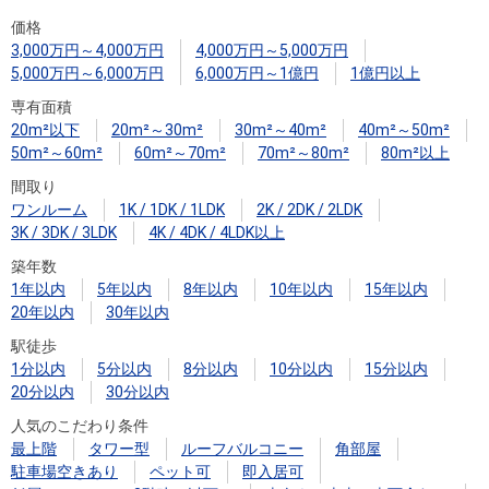
住まいと
ック）
購入ガイ
価格
暮らしの
ド
3,000万円～4,000万円
4,000万円～5,000万円
税金の本
5,000万円～6,000万円
6,000万円～1億円
1億円以上
（電子ブ
専有面積
ック）
20m²以下
20m²～30m²
30m²～40m²
40m²～50m²
50m²～60m²
60m²～70m²
70m²～80m²
80m²以上
間取り
ワンルーム
1K / 1DK / 1LDK
2K / 2DK / 2LDK
3K / 3DK / 3LDK
4K / 4DK / 4LDK以上
築年数
1年以内
5年以内
8年以内
10年以内
15年以内
20年以内
30年以内
駅徒歩
1分以内
5分以内
8分以内
10分以内
15分以内
20分以内
30分以内
人気のこだわり条件
最上階
タワー型
ルーフバルコニー
角部屋
駐車場空きあり
ペット可
即入居可