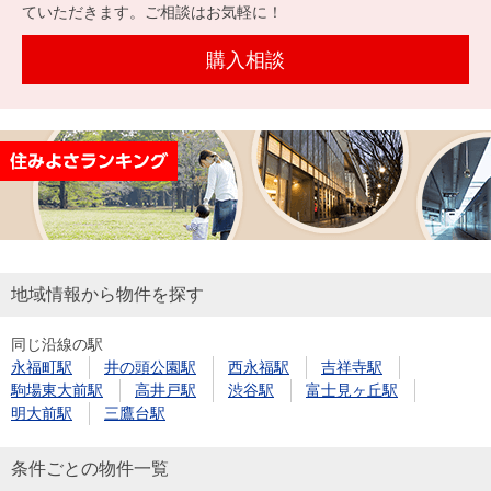
を探
ていただきます。ご相談はお気軽に！
本社地
ニュース
沿革
す
売却
会員ページ
図
リリース
購入相談
投
時手
事業
資
取り
用物
会社案内
閉じる
用
金額
件を
（電子ブ
物
試算
探す
ック版）
件
を
売却向け
周辺相場
住まい1プ
探
サービス
検索
ラス（お
す
役立ちコ
地域情報から物件を探す
ラム）
同じ沿線の駅
購入向け
住宅ロー
住まい1プ
永福町駅
井の頭公園駅
西永福駅
吉祥寺駅
住まいと
売却ガイ
サービス
ンシミュ
ラス（お
駒場東大前駅
高井戸駅
渋谷駅
富士見ヶ丘駅
暮らしの
ド
レーショ
役立ちコ
明大前駅
三鷹台駅
税金の本
ン
ラム）
（電子ブ
条件ごとの物件一覧