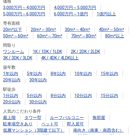
住まいと
ック）
購入ガイ
価格
3,000万円～4,000万円
4,000万円～5,000万円
暮らしの
ド
5,000万円～6,000万円
6,000万円～1億円
1億円以上
税金の本
専有面積
（電子ブ
20m²以下
20m²～30m²
30m²～40m²
40m²～50m²
ック）
50m²～60m²
60m²～70m²
70m²～80m²
80m²以上
間取り
ワンルーム
1K / 1DK / 1LDK
2K / 2DK / 2LDK
3K / 3DK / 3LDK
4K / 4DK / 4LDK以上
築年数
1年以内
5年以内
8年以内
10年以内
15年以内
20年以内
30年以内
駅徒歩
1分以内
5分以内
8分以内
10分以内
15分以内
20分以内
30分以内
人気のこだわり条件
最上階
タワー型
ルーフバルコニー
角部屋
駐車場空きあり
ペット可
即入居可
低層マンション（3階建て以下）
南向き（南東・南西含む）