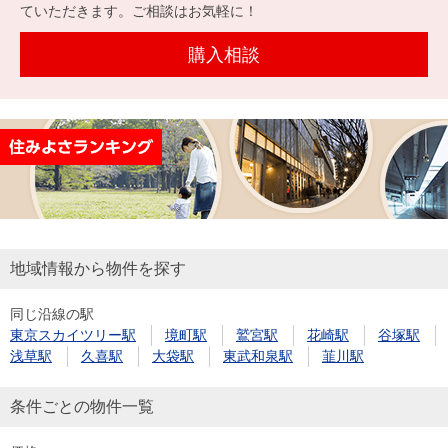
を探
ていただきます。ご相談はお気軽に！
本社地
ニュース
沿革
す
売却
会員ページ
図
リリース
購入相談
投
時手
事業
資
取り
用物
会社案内
閉じる
用
金額
件を
（電子ブ
物
試算
探す
ック版）
件
を
売却向け
周辺相場
住まい1プ
探
サービス
検索
ラス（お
す
役立ちコ
地域情報から物件を探す
ラム）
同じ沿線の駅
購入向け
住宅ロー
住まい1プ
東京スカイツリー駅
境町駅
鷲宮駅
花崎駅
谷塚駅
住まいと
売却ガイ
サービス
ンシミュ
ラス（お
浅草駅
久喜駅
大袋駅
東武和泉駅
韮川駅
暮らしの
ド
レーショ
役立ちコ
税金の本
ン
ラム）
条件ごとの物件一覧
（電子ブ