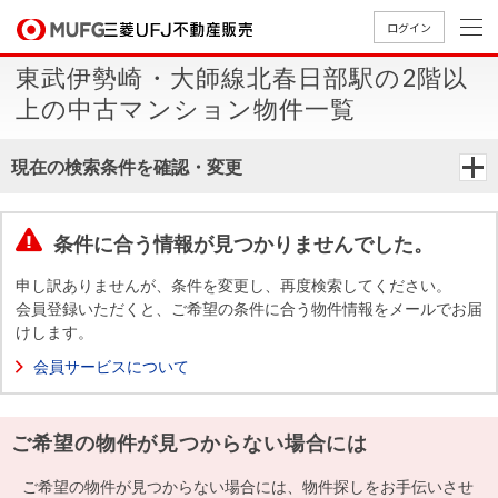
ログイン
東武伊勢崎・大師線北春日部駅の2階以
買いたい
上の中古マンション物件一覧
売りたい
現在の検索条件を確認・変更
店舗案内
買いたいTOP
売りたいTOP
店舗案内TOP
会社情報TOP
採用情報TOP
条件に合う情報が見つかりませんでした。
会社情報
申し訳ありませんが、条件を変更し、再度検索してください。
会員登録いただくと、ご希望の条件に合う物件情報をメールでお届
けします。
採用情報
店舗のご
ごあいさ
新卒採用
店舗のご
会社概
キャリア
店舗のご
MUFG
中古
無
新
売
A
会員サービスについて
案内（首
つ
情報
案内（名
要
採用情報
案内（関
Way
マン
料
築・
却
都圏）
古屋）
西）
法人のお客さま
ショ
査
中古
相
経営ビジ
役員一
ご希望の物件が見つからない場合には
組織図
ンを
定
一戸
談
ョン
覧
探す
建て
提携企業にお勤めの方
ご希望の物件が見つからない場合には、物件探しをお手伝いさせ